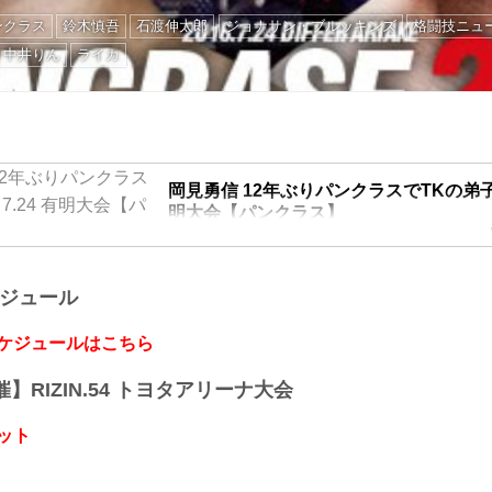
ンクラス
鈴木慎吾
石渡伸太郎
ジョナサン・ブルッキンズ
格闘技ニュ
中井りん
ライカ
岡見勇信 12年ぶりパンクラスでTKの弟子と
明大会【パンクラス】
『PANCRASE 279』(7.24有明大会)にて、元U
信と、パンクラスウェルター級前王者の鈴木慎吾
ケジュール
他、石渡伸太郎 VS ジョナサン・ブルッキンズ等
スケジュールはこちら
開催】RIZIN.54 トヨタアリーナ大会
ット