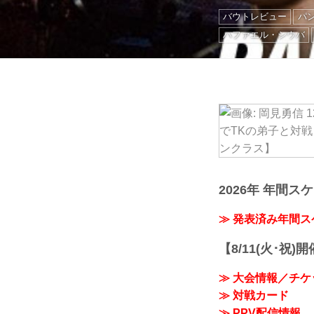
バウトレビュー
パ
ハファエル・シウバ
2026年 年間ス
≫ 発表済み年間
【8/11(火･祝)
≫ 大会情報／チケ
≫ 対戦カード
≫ PPV配信情報