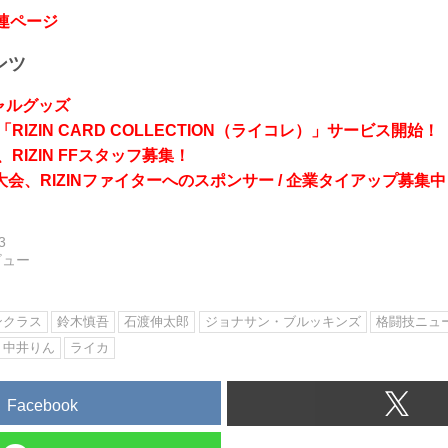
関連ページ
ンツ
シャルグッズ
RIZIN CARD COLLECTION（ライコレ）」サービス開始！
RIZIN FFスタッフ募集！
会、RIZINファイターへのスポンサー / 企業タイアップ募集中
3
ビュー
ンクラス
鈴木慎吾
石渡伸太郎
ジョナサン・ブルッキンズ
格闘技ニュ
中井りん
ライカ
Facebook