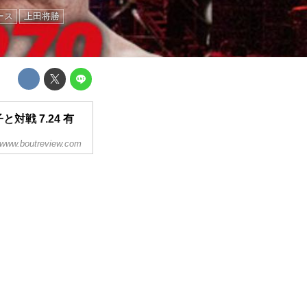
ース
上田将勝
対戦 7.24 有
www.boutreview.com
FCミドル級6位の岡見勇
の対戦が決定した。
のカードが並ぶ。