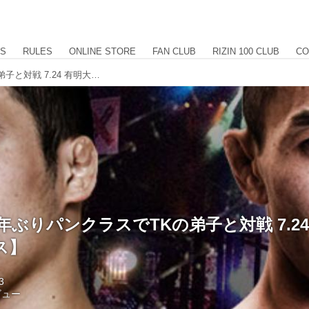
US
RULES
ONLINE STORE
FAN CLUB
RIZIN 100 CLUB
CO
岡見勇信 12年ぶりパンクラスでTKの弟子と対戦 7.24 有明大会【パンクラス】
2年ぶりパンクラスでTKの弟子と対戦 7.2
ス】
3
ビュー