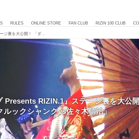
US
RULES
ONLINE STORE
FAN CLUB
RIZIN 100 CLUB
CO
4.17『トップ Presents RIZIN.1』ステージ裏を大公開！ 「ダロン・クルックシャンクvs佐々木信治」
 Presents RIZIN.1』ステージ裏を大公
クルックシャンクvs佐々木信治」
5