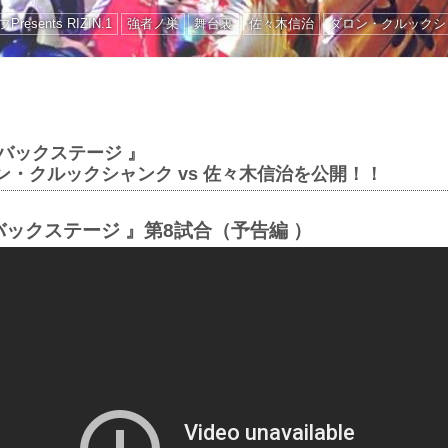
Presents RIZIN.1
強者ノ巣
舞台裏
佐々木信治
ダロン・クルックシ
ザ・バックステージ 』
ン・クルックシャンク vs 佐々木信治を公開！！
ザ・バックステージ 』第8試合（予告編 ）