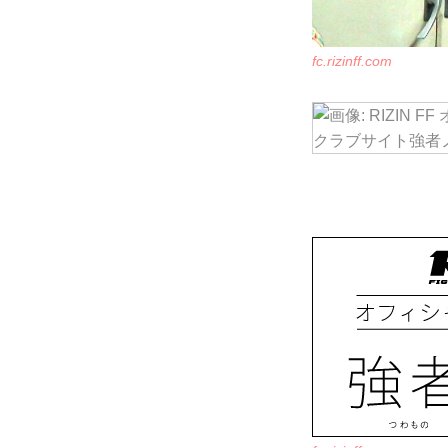
fc.rizinff.com