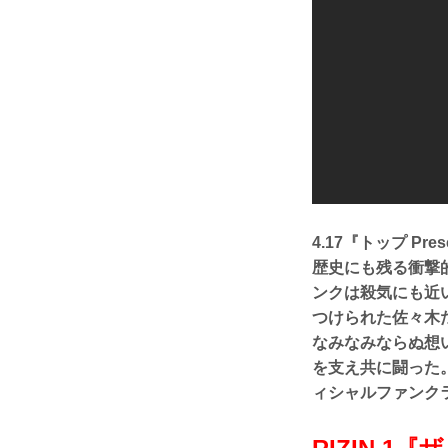
4.17『トップ Pr
歴史にも残る衝撃
ンクは殺気にも近い
つけられた佐々木
なみなみならぬ想
を支え共に闘った。
ィシャルファンク