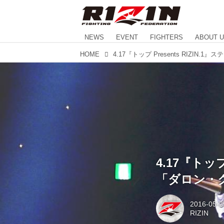
NEWS
EVENT
FIGHTERS
ABOUT 
HOME
4.17『トップ
「ダロン・
2016-05-2
RIZIN