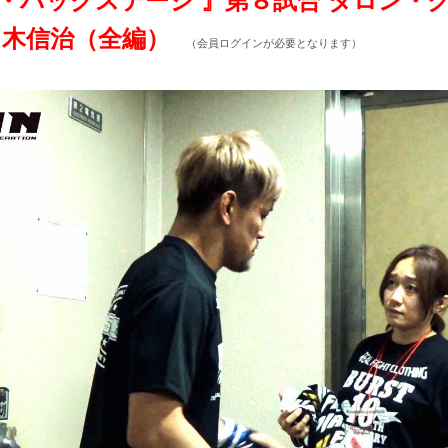
.1『ザ・バックステージ 』第８試合 ダロン
佐々木信治（全編）
（会員ログインが必要となります）