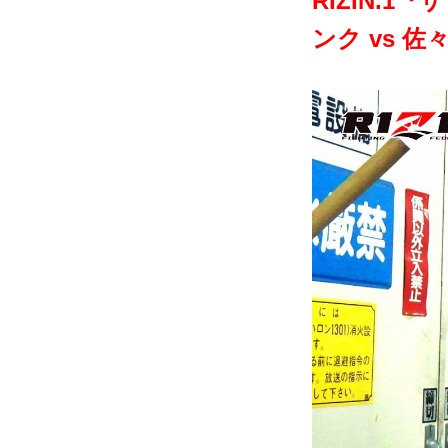
R­IZIN
ンク vs 