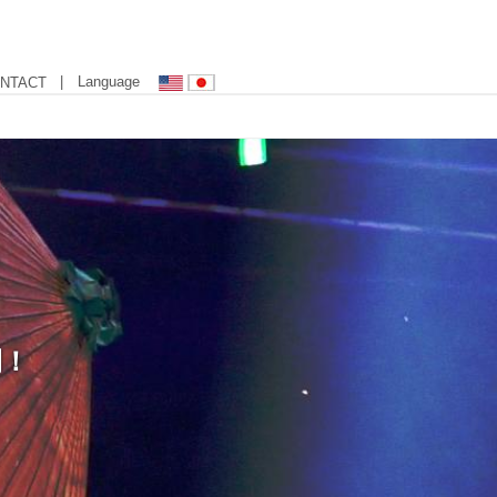
| Language
NTACT
開！