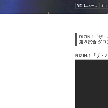
RIZINニュース
トップ
R­IZIN.1『
第８試合 ダロ
RIZIN.1『