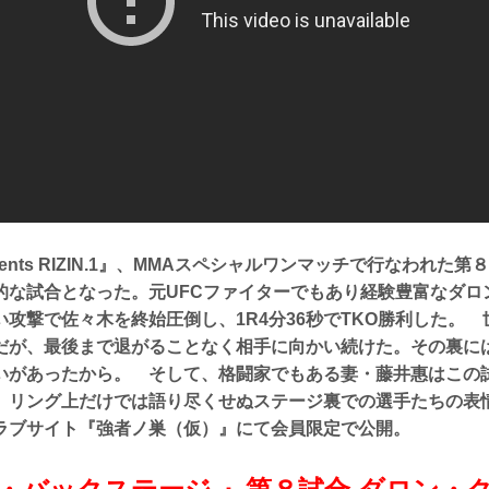
esents RIZIN.1』、MMAスペシャルワンマッチで行なわれた第
的な試合となった。元UFCファイターでもあり経験豊富なダロ
攻撃で佐々木を終始圧倒し、1R4分36秒でTKO勝利した。
だが、最後まで退がることなく相手に向かい続けた。その裏に
いがあったから。 そして、格闘家でもある妻・藤井惠はこの
リング上だけでは語り尽くせぬステージ裏での選手たちの表情をRI
ラブサイト『強者ノ巣（仮）』にて会員限定で公開。