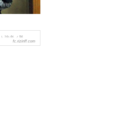
イト強者ノ巣
fc.rizinff.com
技競技会「RIZIN
ィシャルファンクラブサイ