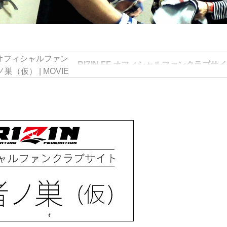
RIZIN FF オフィシャルファンクラブサ
（仮） | MOVIE
RIZIN FIGHTING FEDERATION が運営する格闘
FIGHTING WORLD GRAND-PRIX」のオフ
ト強者ノ巣（仮）です。