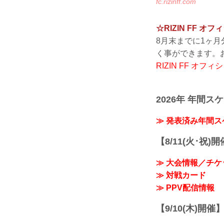
fc.rizinff.com
☆RIZIN FF
8月末までに1ヶ
く事ができます。
RIZIN FF オ
2026年 年間ス
≫ 発表済み年間
【8/11(火･祝)
≫ 大会情報／チケ
≫ 対戦カード
≫ PPV配信情報
【9/10(木)開催