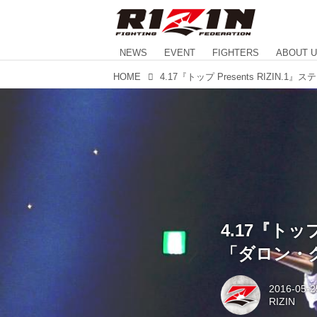
NEWS
EVENT
FIGHTERS
ABOUT 
HOME
4.17『トップ
「ダロン・
2016-05-2
RIZIN