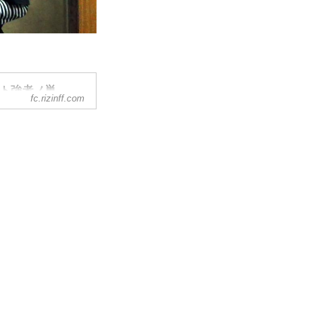
イト強者ノ巣
fc.rizinff.com
技競技会「RIZIN
ィシャルファンクラブサイ