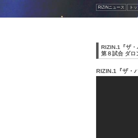
RIZINニュース
トップ
R­IZIN.1『
第８試合 ダロ
RIZIN.1『