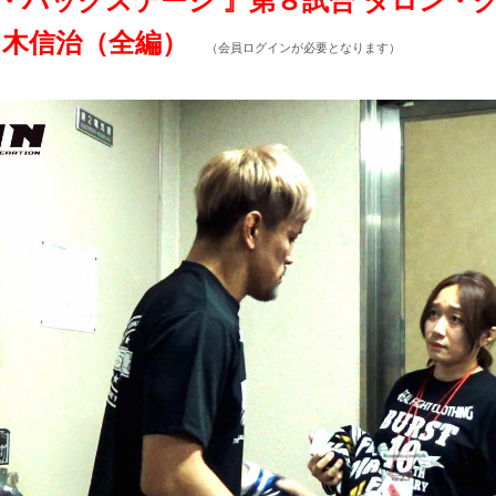
.1『ザ・バックステージ 』第８試合 ダロン
佐々木信治（全編）
（会員ログインが必要となります）