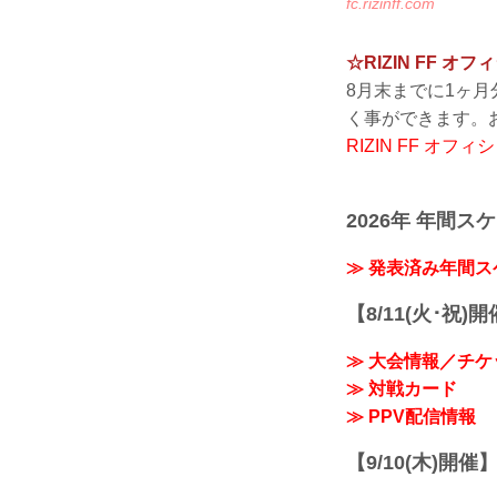
fc.rizinff.com
☆RIZIN FF
8月末までに1ヶ
く事ができます。
RIZIN FF オ
2026年 年間ス
≫ 発表済み年間
【8/11(火･祝)
≫ 大会情報／チケ
≫ 対戦カード
≫ PPV配信情報
【9/10(木)開催