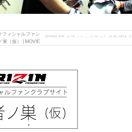
RIZIN FF オフィシャルファンクラブサ
（仮） | MOVIE
RIZIN FIGHTING FEDERATION が運営する格闘
FIGHTING WORLD GRAND-PRIX」のオフ
ト強者ノ巣（仮）です。