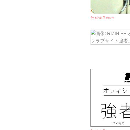
fc.rizinff.com