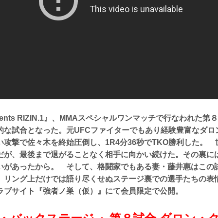
esents RIZIN.1』、MMAスペシャルワンマッチで行なわれた第
的な試合となった。元UFCファイターでもあり経験豊富なダロ
攻撃で佐々木を終始圧倒し、1R4分36秒でTKO勝利した。
だが、最後まで退がることなく相手に向かい続けた。その裏に
いがあったから。 そして、格闘家でもある妻・藤井惠はこの
リング上だけでは語り尽くせぬステージ裏での選手たちの表情をRI
ラブサイト『強者ノ巣（仮）』にて会員限定で公開。