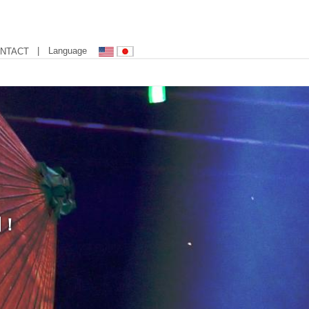
| Language
NTACT
開！