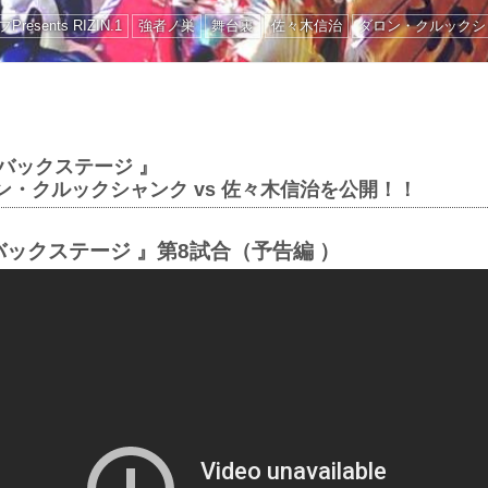
Presents RIZIN.1
強者ノ巣
舞台裏
佐々木信治
ダロン・クルックシ
ザ・バックステージ 』
ン・クルックシャンク vs 佐々木信治を公開！！
ザ・バックステージ 』第8試合（予告編 ）