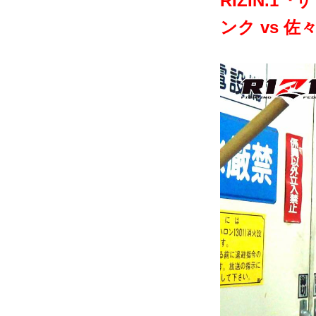
R­IZIN
ンク vs 