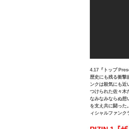
4.17『トップ Pr
歴史にも残る衝撃
ンクは殺気にも近い
つけられた佐々木
なみなみならぬ想
を支え共に闘った。
ィシャルファンク