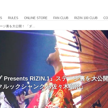
US
RULES
ONLINE STORE
FAN CLUB
RIZIN 100 CLUB
CO
4.17『トップ Presents RIZIN.1』ステージ裏を大公開！ 「ダロン・クルックシャンクvs佐々木信治」
 Presents RIZIN.1』ステージ裏を大公
クルックシャンクvs佐々木信治」
5