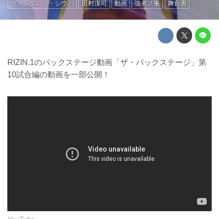
ヴァンダレイ・シウバ
田村潔司
動画
強者ノ巣
舞台裏
RIZIN.1のバックステージ動画「ザ・バックステージ」第
10試合編の動画を一部公開！