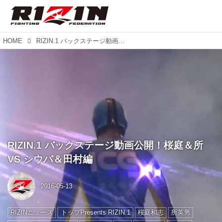
HOME
RIZIN.1 バックステージ動画公開！桜庭＆所 VS シウバ＆田村編
RIZIN.1 バックステージ動画公開！桜庭＆所
VS シウバ＆田村編
2016-05-13
RIZINニュース
トップPresents RIZIN.1
桜庭和志
所英男