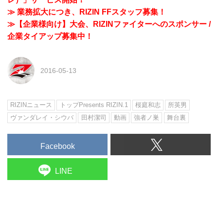
≫ 業務拡大につき、RIZIN FFスタッフ募集！
≫【企業様向け】大会、RIZINファイターへのスポンサー /
企業タイアップ募集中！
2016-05-13
RIZINニュース
トップPresents RIZIN.1
桜庭和志
所英男
ヴァンダレイ・シウバ
田村潔司
動画
強者ノ巣
舞台裏
Facebook
LINE