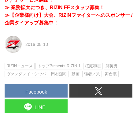
≫ 業務拡大につき、RIZIN FFスタッフ募集！
≫【企業様向け】大会、RIZINファイターへのスポンサー /
企業タイアップ募集中！
2016-05-13
RIZINニュース
トップPresents RIZIN.1
桜庭和志
所英男
ヴァンダレイ・シウバ
田村潔司
動画
強者ノ巣
舞台裏
Facebook
LINE