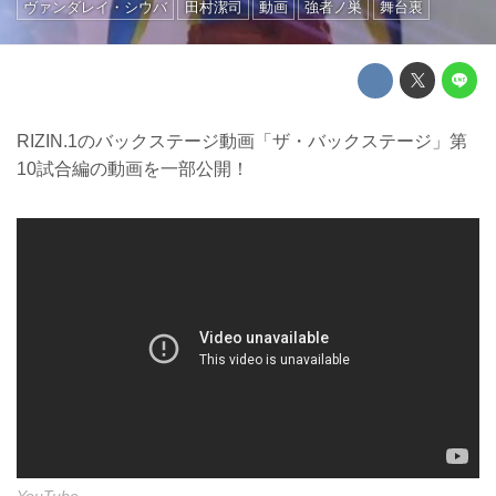
ヴァンダレイ・シウバ
田村潔司
動画
強者ノ巣
舞台裏
RIZIN.1のバックステージ動画「ザ・バックステージ」第
10試合編の動画を一部公開！