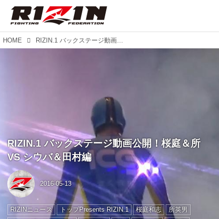
HOME
RIZIN.1 バックステージ動画公開！桜庭＆所 VS シウバ＆田村編
RIZIN.1 バックステージ動画公開！桜庭＆所
VS シウバ＆田村編
2016-05-13
RIZINニュース
トップPresents RIZIN.1
桜庭和志
所英男