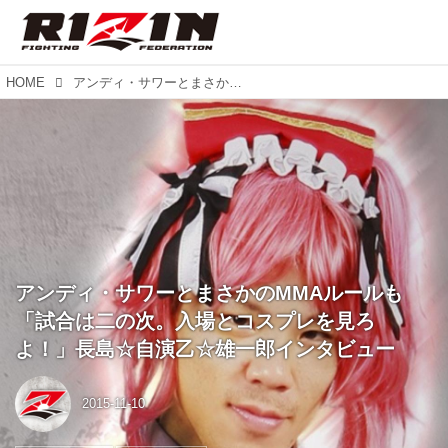
HOME
アンディ・サワーとまさかのMMAルールも「試合は二の次。入場とコスプレを見ろよ！」長島☆自演乙☆雄一郎インタビュー
アンディ・サワーとまさかのMMAルールも
「試合は二の次。入場とコスプレを見ろ
よ！」長島☆自演乙☆雄一郎インタビュー
2015-11-10