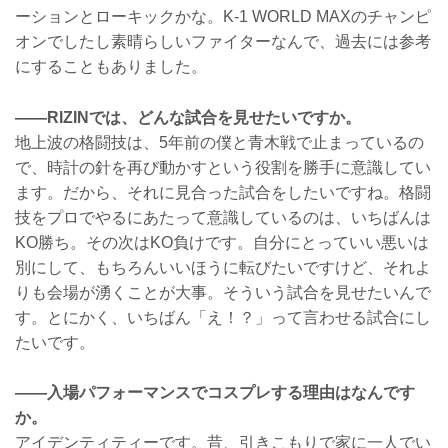
ーションとローキックかな。K-1 WORLD MAXのチャンピ
オンでしたし素晴らしいファイターなんで、過去には参考
にすることもありました。
――RIZINでは、どんな試合を見せたいですか。
地上波の格闘技は、5年前の僕と青木戦で止まっているの
で、時計の針を再び動かすという役割を勝手に意識してい
ます。だから、それに見合った試合をしたいですね。格闘
技をプロでやるにあたって意識しているのは、いちばんは
KO勝ち。その次はKO負けです。自分にとっていい悪いは
別にして、もちろんいいほうに転びたいですけど、それよ
りも会場が湧くことが大事。そういう試合を見せたいんで
す。とにかく、いちばん「え！？」って言わせる試合にし
たいです。
――入場パフォーマンスでコスプレする理由はなんです
か。
アイデンティティーです。昔、引きこもりで家に一人でい