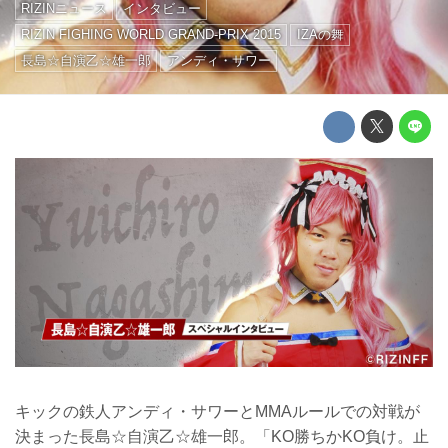
RIZINニュース
インタビュー
RIZIN FIGHING WORLD GRAND-PRIX 2015
IZAの舞
長島☆自演乙☆雄一郎
アンディ・サワー
キックの鉄人アンディ・サワーとMMAルールでの対戦が
決まった長島☆自演乙☆雄一郎。「KO勝ちかKO負け。止