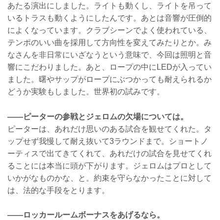
あたる演出にしました。ライトも動くし、ライトを吊って
いるトラスも動くようにしたんです。あとは音響が圧倒的
によくなっています。クラブシーンでよく使われている、
テンポのいい曲を採用して方向性を変えてみたりとか。み
なさんを非日常にいざなうという意味で、今回は照明と音
響にこだわりました。あと、ロープの中にLEDが入ってい
ました。曙やサップがロープにぶつかっても耐えられるか
どうか実験もしました。世界初の試みです。
――ピーターの参戦とジェロムの欠場については。
ピーターは、あれだけ思いのある試合を観せてくれた。タ
ップせず我慢して耐え抜いて3ラウンドまで。ショートノ
ーティスで出てきてくれて、あれだけの試合を見せてくれ
ることには本当に頭が下がります。ジェロムはプロとして
いかがなものかな、と。約束を守らなかったことに対して
は、法的な手段をとります。
――ロッカールームボーナスをあげるなら。