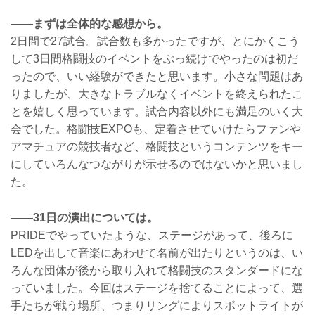
――まずは全体的な感想から。
2日間で27試合。試合数も多かったですが、とにかくこう
して3日間格闘技のイベントをぶっ続けでやったのは初だ
ったので、いい経験ができたと思います。小さな問題はあ
りましたが、大きなトラブルなくイベントを終えられたこ
とを嬉しく思っています。試合内容以外にも満足のいく大
会でした。格闘技EXPOも、定着させていけたらファンや
アマチュアの競技者など、格闘技というコンテンツをキー
にしていろんなつながりが示せるのではないかと思いまし
た。
――31日の演出については。
PRIDEでやっていたような、ステージがあって、後ろに
LEDを出して音楽にあわせて名前が出たりというのは、い
ろんな団体が後から取り入れて格闘技のスタンダードにな
っていました。今回はステージを捨てることによって、選
手たちが戦う場所、つまりリングによりスポットライトが