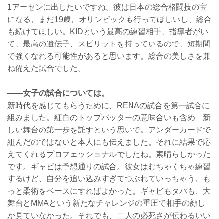
1アーセンに出したいですね。彼は日本の総合格闘技の宝
になる。まだ19歳。オリンピックも行ってほしいし、総合
も続けてほしい。KIDという最高の練習相手、指導者がい
て、最高の遺伝子、スピリットを持っているので、短期間
で強くなれる可能性があると思います。総合の美しさを兼
ね備えた試合でした。
――女子の試合については。
新時代を感じてもらうために、RENAの試合を第一試合に
組みました。紅白のトップバッターの意味合いも含め、新
しい舞台の第一歩を託すという思いで。アンダーカードで
組んだのではないと本人にも伝えました。それに結果で応
えてくれるプロフェッショナルでしたね。素晴らしかった
です。ギャビは予想通りの試合。彼女はむちゃくちゃ練習
するけど、自分を追い込みすぎてつぶれていっちゃう。も
っと柔術をベースにすればよかった。ギャビもタパも、大
舞台とMMAという新たなチャレンジの重圧で相手の顔し
か見ていなかった。それでも、二人の必死さが伝わるいい