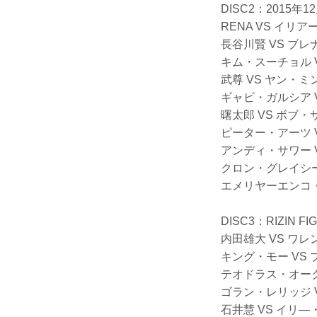
DISC2：2015年
RENA VS イリ
長谷川賢 VS ブ
キム・スーチョル 
武尊 VS ヤン・ミ
ギャビ・ガルシア 
曙太郎 VS ボブ・
ピーター・アーツ 
アンディ・サワー 
クロン・グレイシー
エメリヤーエンコ・
DISC3：RIZIN 
内田雄大 VS ワ
キング・モー VS
テオドラス・オーク
ゴラン・レリッジ 
石井慧 VS イリ