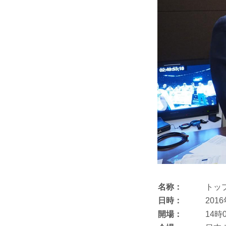
名称：
トップ 
日時：
201
開場：
14時