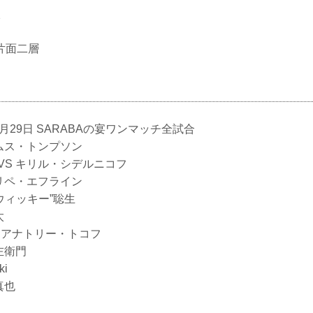
枚
片面二層
12月29日 SARABAの宴ワンマッチ全試合
ームス・トンプソン
VS キリル・シデルニコフ
ェリペ・エフライン
浦“ウィッキー”聡生
太
VS アナトリー・トコフ
左衛門
ki
真也