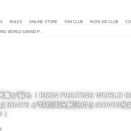
US
RULES
ONLINE STORE
FAN CLUB
RIZIN 100 CLUB
CO
DVDであの興奮が蘇る！RIZIN FIGHTING WORLD GRAND-PRIX 2015 さいたま3DAYS が特別実況解説付きのDVD3枚組で登場！現在予約受付中！
が蘇る！RIZIN FIGHTING WORLD GR
いたま3DAYS が特別実況解説付きのDVD3
中！
6