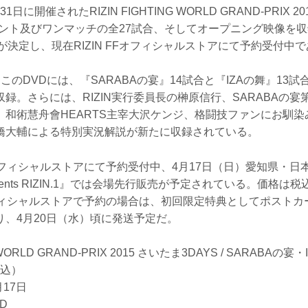
31日に開催されたRIZIN FIGHTING WORLD GRAND-PRIX 2
ナメント及びワンマッチの全27試合、そしてオープニング映像を
が決定し、現在RIZIN FFオフィシャルストアにて予約受付中
このDVDには、『SARABAの宴』14試合と『IZAの舞』13試
録。さらには、RIZIN実行委員長の榊原信行、SARABAの宴
、和術慧舟會HEARTS主宰大沢ケンジ、格闘技ファンにお馴
橋大輔による特別実況解説が新たに収録されている。
FFオフィシャルストアにて予約受付中、4月17日（日）愛知県・
sents RIZIN.1』では会場先行販売が予定されている。価格は税込
Fオフィシャルストアで予約の場合は、初回限定特典としてポスト
り、4月20日（水）頃に発送予定だ。
G WORLD GRAND-PRIX 2015 さいたま3DAYS / SARABAの宴
税込）
月17日
D