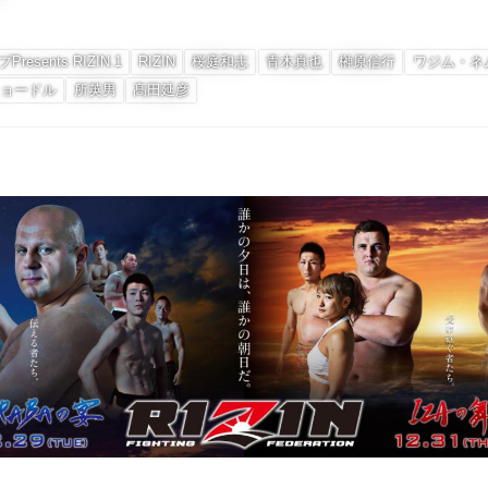
Presents RIZIN.1
RIZIN
桜庭和志
青木真也
榊原信行
ワジム・ネ
ヒョードル
所英男
髙田延彦