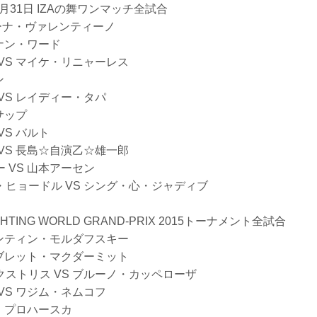
12月31日 IZAの舞ワンマッチ全試合
アーナ・ヴァレンティーノ
レナン・ワード
VS マイケ・リニャーレス
ン
VS レイディー・タパ
サップ
VS バルト
VS 長島☆自演乙☆雄一郎
 VS 山本アーセン
ヒョードル VS シング・心・ジャディブ
FIGHTING WORLD GRAND-PRIX 2015トーナメント全試合
レンティン・モルダフスキー
 ブレット・マクダーミット
ストリス VS ブルーノ・カッペローザ
VS ワジム・ネムコフ
―・プロハースカ