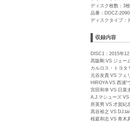
ディスク枚数：3
品番：DDCZ-2090
ディスクタイプ：
収録内容
DISC1：2015年
髙阪剛 VS ジェ
カルロス・トヨタ 
元谷友貴 VS フ
HIROYA VS 西
宮田和幸 VS 日菜
A.J.マシューズ 
所英男 VS 才賀紀
髙谷裕之 VS DJ.tai
桜庭和志 VS 青木