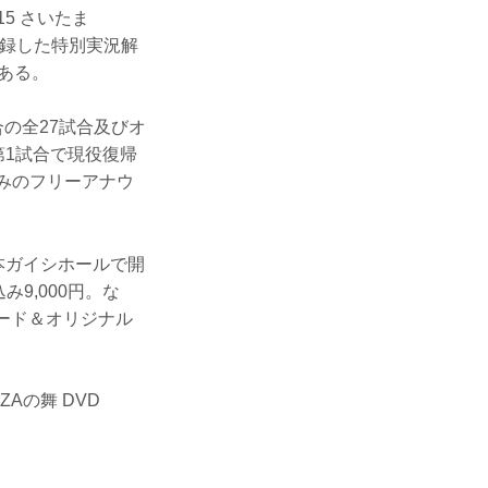
015 さいたま
収録した特別実況解
である。
合の全27試合及びオ
第1試合で現役復帰
染みのフリーアナウ
日本ガイシホールで開
み9,000円。な
カード＆オリジナル
・IZAの舞 DVD