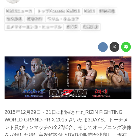
RIZINニュース
トップPresents RIZIN.1
RIZIN
桜庭和志
青木真也
榊原信行
ワジム・ネムコフ
エメリヤーエンコ・ヒョードル
所英男
髙田延彦
2015年12月29日・31日に開催されたRIZIN FIGHTING
WORLD GRAND-PRIX 2015 さいたま3DAYS。トーナメ
ント及びワンマッチの全27試合、そしてオープニング映像
を収録した特別実況解説付きDVDの販売が決定し、現在