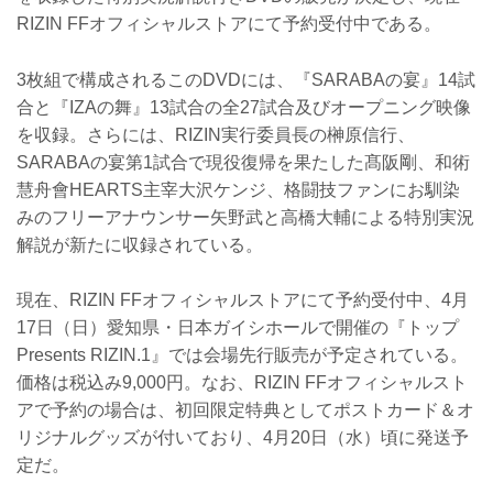
RIZIN FFオフィシャルストアにて予約受付中である。
3枚組で構成されるこのDVDには、『SARABAの宴』14試
合と『IZAの舞』13試合の全27試合及びオープニング映像
を収録。さらには、RIZIN実行委員長の榊原信行、
SARABAの宴第1試合で現役復帰を果たした髙阪剛、和術
慧舟會HEARTS主宰大沢ケンジ、格闘技ファンにお馴染
みのフリーアナウンサー矢野武と高橋大輔による特別実況
解説が新たに収録されている。
現在、RIZIN FFオフィシャルストアにて予約受付中、4月
17日（日）愛知県・日本ガイシホールで開催の『トップ
Presents RIZIN.1』では会場先行販売が予定されている。
価格は税込み9,000円。なお、RIZIN FFオフィシャルスト
アで予約の場合は、初回限定特典としてポストカード＆オ
リジナルグッズが付いており、4月20日（水）頃に発送予
定だ。