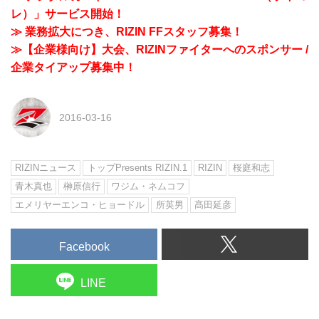
レ）」サービス開始！
≫ 業務拡大につき、RIZIN FFスタッフ募集！
≫【企業様向け】大会、RIZINファイターへのスポンサー /
企業タイアップ募集中！
2016-03-16
RIZINニュース
トップPresents RIZIN.1
RIZIN
桜庭和志
青木真也
榊原信行
ワジム・ネムコフ
エメリヤーエンコ・ヒョードル
所英男
髙田延彦
Facebook
LINE