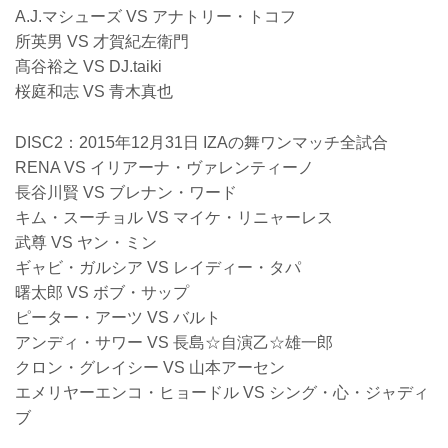
A.J.マシューズ VS アナトリー・トコフ
所英男 VS 才賀紀左衛門
髙谷裕之 VS DJ.taiki
桜庭和志 VS 青木真也
DISC2：2015年12月31日 IZAの舞ワンマッチ全試合
RENA VS イリアーナ・ヴァレンティーノ
長谷川賢 VS ブレナン・ワード
キム・スーチョル VS マイケ・リニャーレス
武尊 VS ヤン・ミン
ギャビ・ガルシア VS レイディー・タパ
曙太郎 VS ボブ・サップ
ピーター・アーツ VS バルト
アンディ・サワー VS 長島☆自演乙☆雄一郎
クロン・グレイシー VS 山本アーセン
エメリヤーエンコ・ヒョードル VS シング・心・ジャディ
ブ