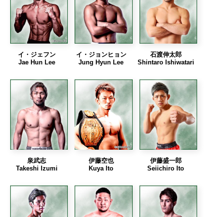
イ・ジェフン
イ・ジョンヒョン
石渡伸太郎
Jae Hun Lee
Jung Hyun Lee
Shintaro Ishiwatari
泉武志
伊藤空也
伊藤盛一郎
Takeshi Izumi
Kuya Ito
Seiichiro Ito