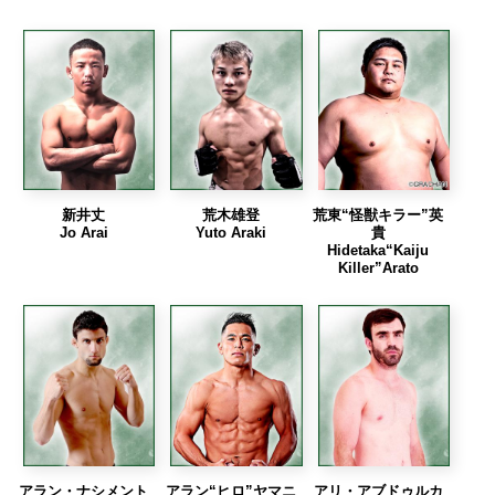
新井丈
荒木雄登
荒東“怪獣キラー”英
Jo Arai
Yuto Araki
貴
Hidetaka“Kaiju
Killer”Arato
アラン・ナシメント
アラン“ヒロ”ヤマニ
アリ・アブドゥルカ