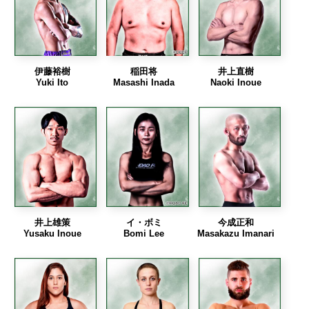
伊藤裕樹
稲田将
井上直樹
Yuki Ito
Masashi Inada
Naoki Inoue
井上雄策
イ・ボミ
今成正和
Yusaku Inoue
Bomi Lee
Masakazu Imanari