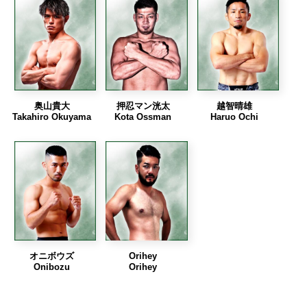
奥山貴大
押忍マン洸太
越智晴雄
Takahiro Okuyama
Kota Ossman
Haruo Ochi
オニボウズ
Orihey
Onibozu
Orihey