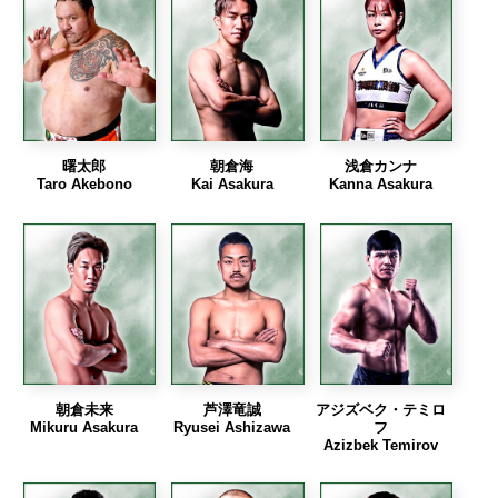
曙太郎
朝倉海
浅倉カンナ
Taro Akebono
Kai Asakura
Kanna Asakura
朝倉未来
芦澤竜誠
アジズベク・テミロ
Mikuru Asakura
Ryusei Ashizawa
フ
Azizbek Temirov