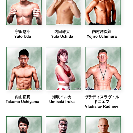
宇田悠斗
内田雄大
内村洋次郎
Yuto Uda
Yuta Uchida
Yojiro Uchimura
内山拓真
海咲イルカ
ヴラディスラヴ・ル
Takuma Uchiyama
Umisaki Iruka
ドニエフ
Vladislav Rudniev