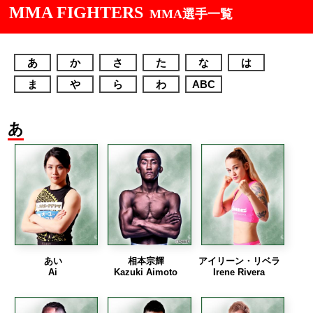
MMA FIGHTERS
MMA選手一覧
あ
か
さ
た
な
は
ま
や
ら
わ
ABC
あ
あい
相本宗輝
アイリーン・リベラ
Ai
Kazuki Aimoto
Irene Rivera