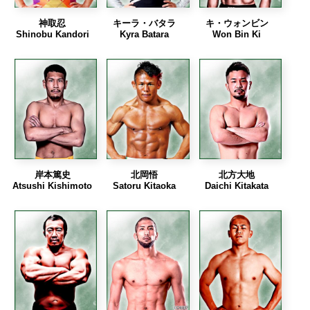
神取忍
キーラ・バタラ
キ・ウォンビン
Shinobu Kandori
Kyra Batara
Won Bin Ki
岸本篤史
北岡悟
北方大地
Atsushi Kishimoto
Satoru Kitaoka
Daichi Kitakata