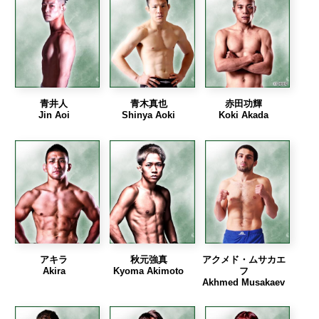
青井人
青木真也
赤田功輝
Jin Aoi
Shinya Aoki
Koki Akada
アキラ
秋元強真
アクメド・ムサカエ
Akira
Kyoma Akimoto
フ
Akhmed Musakaev