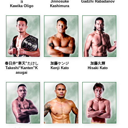
ョ
Jinnosuke
Gadzhi Rabadanov
Kawika Oligo
Kashimura
春日井“寒天”たけし
加藤ケンジ
加藤久輝
Takeshi“Kanten”K
Kenji Kato
Hisaki Kato
asugai