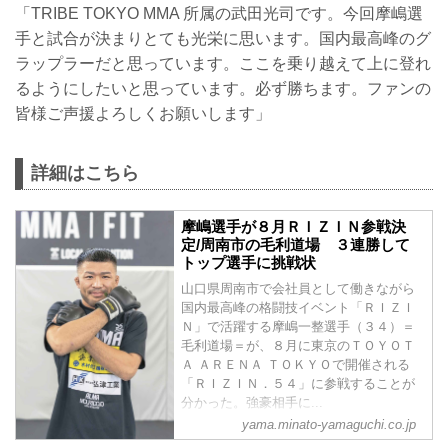
「TRIBE TOKYO MMA 所属の武田光司です。今回摩嶋選
手と試合が決まりとても光栄に思います。国内最高峰のグ
ラップラーだと思っています。ここを乗り越えて上に登れ
るようにしたいと思っています。必ず勝ちます。ファンの
皆様ご声援よろしくお願いします」
詳細はこちら
摩嶋選手が８月ＲＩＺＩＮ参戦決
定/周南市の毛利道場 ３連勝して
トップ選手に挑戦状
山口県周南市で会社員として働きながら
国内最高峰の格闘技イベント「ＲＩＺＩ
Ｎ」で活躍する摩嶋一整選手（３４）＝
毛利道場＝が、８月に東京のＴＯＹＯＴ
Ａ ＡＲＥＮＡ ＴＯＫＹＯで開催される
「ＲＩＺＩＮ．５４」に参戦することが
分かった。強豪相手に...
yama.minato-yamaguchi.co.jp