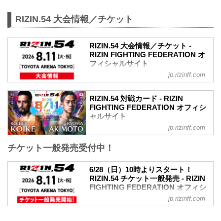
RIZIN.54 大会情報／チケット
RIZIN.54 大会情報／チケット -
RIZIN FIGHTING FEDERATION オ
フィシャルサイト
jp.rizinff.com
RIZIN.54大会概要
開催日時
2026年8月11日（火・祝）12:00開場（予
RIZIN.54 対戦カード - RIZIN
定）／14:00開始（予定）
FIGHTING FEDERATION オフィシ
※開場・開始時間は予定です。決定次第
ャルサイト
RIZIN FFオフィシャルサイトにてご案内
jp.rizinff.com
クレベル・コイケ vs. 秋元強真
します。
RIZIN MMAルール：5分3R（66.0kg）
会場
チケット一般発売受付中！
クレベル・コイケ vs. 秋元強真
TOYOTA ARENA TOKYO
佐藤将光 vs. パッチー・ミックス
電車でお越しの方
RIZIN MMAルール：5分3R（61.0kg）
6/28（日）10時よりスタート！
新交通ゆりかもめ 「青海」駅 徒歩4分
佐藤将光 vs. パッチー・ミックス
RIZIN.54 チケット一般発売 - RIZIN
（244m）
後藤丈治 vs. アジズベク・テミロフ
FIGHTING FEDERATION オフィシ
りんかい線 「東京テレポート」駅 徒歩5
RIZIN MMAルール：5分3R（61.0kg）
ャルサイト
分（339m）
jp.rizinff.com
後藤丈治 vs. アジズベク・テミロフ
バスでお越しの方
6月28日（日）10:00より、TOYOTA
伊藤裕樹 vs. アリベク・ガジャマトフ
都営バス 「東京テレポート駅前」バス停
ARENA TOKYOにて開催されるRIZIN.54