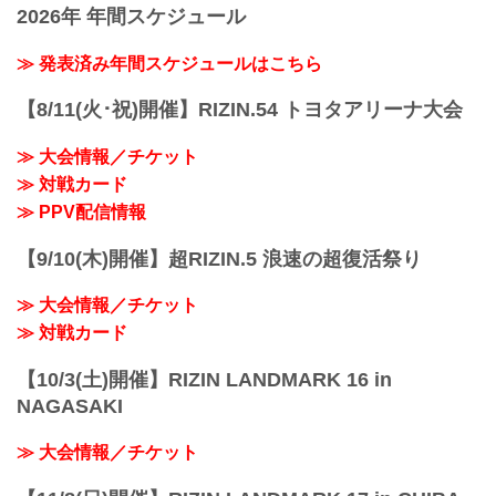
RIZIN MMAルール：5分3R（57.0kg）
徒歩5分（360m）
2026年 年間スケジュール
のチケット一般発売がスタート！ チケッ
伊藤裕樹 vs....
東京BRT 「東京テレポート」バス停 徒...
トのお買い求めはお早めに！
RIZIN.54 大会概要
≫ 発表済み年間スケジュールはこちら
開催日時
2026年8月11日（火・祝）12:00開場（予
【8/11(火･祝)開催】RIZIN.54 トヨタアリーナ大会
定）／14:00開始（予定）
※開場・開始時間は予定です。決定次第
≫ 大会情報／チケット
RIZIN FFオフィシャルサイトにてご案内
≫ 対戦カード
します。
会場
≫ PPV配信情報
TOYOTA ARENA TOKYO
電車でお越しの方
【9/10(木)開催】超RIZIN.5 浪速の超復活祭り
新交通ゆりかもめ 「青海」駅 徒歩4分
（244m）
≫ 大会情報／チケット
りんかい線...
≫ 対戦カード
【10/3(土)開催】RIZIN LANDMARK 16 in
NAGASAKI
≫ 大会情報／チケット