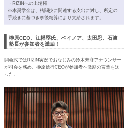
・RIZINへの出場権
※本奨学金は、格闘技に関連する支出に対し、所定の
手続きに基づき事後精算により支給されます。
榊原CEO、江幡塁氏、ベイノア、太田忍、石渡
塾長が参加者を激励！
開会式ではRIZIN実況でおなじみの鈴木芳彦アナウンサー
が司会を務め、榊原信行CEOが参加者へ激励の言葉を送
った。