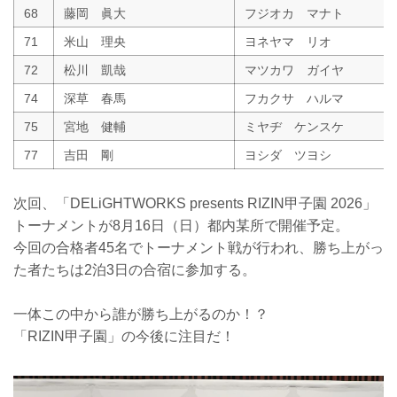
68
藤岡 眞大
フジオカ マナト
71
米山 理央
ヨネヤマ リオ
72
松川 凱哉
マツカワ ガイヤ
74
深草 春馬
フカクサ ハルマ
75
宮地 健輔
ミヤヂ ケンスケ
77
吉田 剛
ヨシダ ツヨシ
次回、「DELiGHTWORKS presents RIZIN甲子園 2026」
トーナメントが8月16日（日）都内某所で開催予定。
今回の合格者45名でトーナメント戦が行われ、勝ち上がっ
た者たちは2泊3日の合宿に参加する。
一体この中から誰が勝ち上がるのか！？
「RIZIN甲子園」の今後に注目だ！