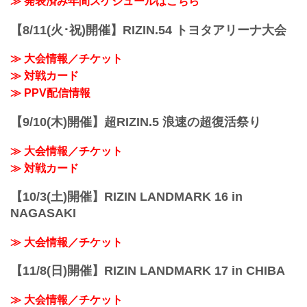
≫ 発表済み年間スケジュールはこちら
今回の募集は男子バンタム級のみ、予選
トーナメントを勝ち抜いた2名の決勝戦
【8/11(火･祝)開催】RIZIN.54 トヨタアリーナ大会
は、今年も大晦日大会で実施する予定
だ。
≫ 大会情報／チケット
募集の〆切りは4月30日（木）まで。我こ
そは将来のRIZINスター候補だ！という方
≫ 対戦カード
は、募集条件等をご確認の上、『RIZIN甲
≫ PPV配信情報
子園』にエントリーしよう！
DELiGHTWORKS presents RIZIN甲子園
【9/10(木)開催】超RIZIN.5 浪速の超復活祭り
2026 概要
RIZIN甲⼦園...
≫ 大会情報／チケット
≫ 対戦カード
【10/3(土)開催】RIZIN LANDMARK 16 in
NAGASAKI
≫ 大会情報／チケット
【11/8(日)開催】RIZIN LANDMARK 17 in CHIBA
≫ 大会情報／チケット