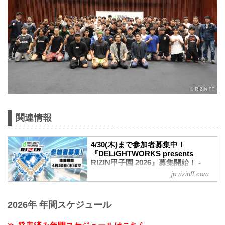
関連情報
4/30(木)まで参加者募集中！
『DELiGHTWORKS presents
RIZIN甲子園 2026』募集開始！ -
RIZIN FIGHTING FEDERATION オ
jp.rizinff.com
フィシャルサイト
ディライトワークス株式会社とRIZINの共
同事業、未来のスター選手発掘を目的と
2026年 年間スケジュール
する『RIZIN甲子園』の2026年度の募集
がスタート！