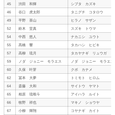
45
渋田 和輝
シブタ カズキ
46
谷口 虎太郎
タニグチ コタロウ
49
平野 茶山
ヒラノ サザン
52
鈴木 堂真
スズキ トウマ
54
中西 悠人
ナカニシ ユウト
55
髙橋 響
タカハシ ヒビキ
57
高柳 琉月
タカヤナギ リュウガ
59
ノダ ジョニー モラエス
ノダ ジョニー モラエス
60
久保 叶芽
クボ カナメ
62
冨本 大夢
トミモト ヒロム
64
斎藤 大和
サイトウ ヤマト
65
相原 琉唯斗
アイハラ ルイト
66
牧野 祥也
マキノ ショウヤ
67
小柳 輝翔
コヤナギ カイト