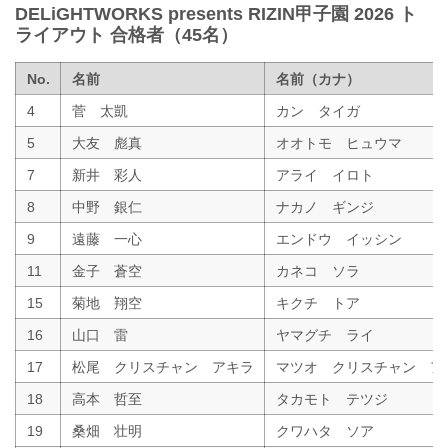
DELiGHTWORKS presents RIZIN甲子園 2026 ト
ライアウト 合格者（45名）
No.
名前
名前（カナ）
4
菅 太凱
カン タイガ
5
大友 彪真
オオトモ ヒュウマ
7
新井 彩人
アライ イロト
8
中野 銀仁
ナカノ ギンジ
9
遠藤 一心
エンドウ イッシン
11
金子 蒼空
カネコ ソラ
15
菊地 翔空
キクチ トア
16
山口 雷
ヤマグチ ライ
17
松尾 クリスチャン アキラ
マツオ クリスチャン ア
18
高本 哲至
タカモト テツジ
19
桑畑 壮明
クワハタ ソア