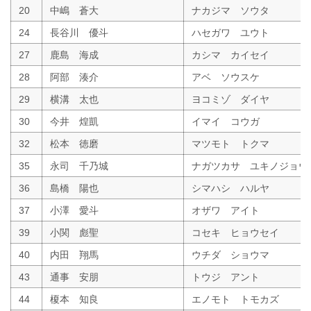
20
中嶋 蒼大
ナカジマ ソウタ
24
長谷川 優斗
ハセガワ ユウト
27
鹿島 海成
カシマ カイセイ
28
阿部 湊介
アベ ソウスケ
29
横溝 太也
ヨコミゾ ダイヤ
30
今井 煌凱
イマイ コウガ
32
松本 徳磨
マツモト トクマ
35
永司 千乃城
ナガツカサ ユキノジョウ
36
島橋 陽也
シマハシ ハルヤ
37
小澤 愛斗
オザワ アイト
39
小関 彪聖
コセキ ヒョウセイ
40
内田 翔馬
ウチダ ショウマ
43
通事 安朋
トウジ アント
44
榎本 知良
エノモト トモカズ