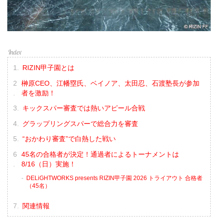
RIZIN甲子園とは
榊原CEO、江幡塁氏、ベイノア、太田忍、石渡塾長が参加
者を激励！
キックスパー審査では熱いアピール合戦
グラップリングスパーで総合力を審査
“おかわり審査”で白熱した戦い
45名の合格者が決定！通過者によるトーナメントは
8/16（日）実施！
DELiGHTWORKS presents RIZIN甲子園 2026 トライアウト 合格者
（45名）
関連情報