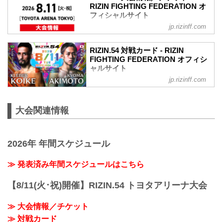
RIZIN FIGHTING FEDERATION オ
フィシャルサイト
jp.rizinff.com
RIZIN.54大会概要
開催日時
2026年8月11日（火・祝）12:00開場（予
RIZIN.54 対戦カード - RIZIN
定）／14:00開始（予定）
FIGHTING FEDERATION オフィシ
※開場・開始時間は予定です。決定次第
ャルサイト
RIZIN FFオフィシャルサイトにてご案内
jp.rizinff.com
クレベル・コイケ vs. 秋元強真
します。
RIZIN MMAルール：5分3R（66.0kg）
会場
クレベル・コイケ vs. 秋元強真
TOYOTA ARENA TOKYO
大会関連情報
佐藤将光 vs. パッチー・ミックス
電車でお越しの方
RIZIN MMAルール：5分3R（61.0kg）
新交通ゆりかもめ 「青海」駅 徒歩4分
佐藤将光 vs. パッチー・ミックス
（244m）
後藤丈治 vs. アジズベク・テミロフ
りんかい線 「東京テレポート」駅 徒歩5
2026年 年間スケジュール
RIZIN MMAルール：5分3R（61.0kg）
分（339m）
後藤丈治 vs. アジズベク・テミロフ
バスでお越しの方
≫ 発表済み年間スケジュールはこちら
伊藤裕樹 vs. アリベク・ガジャマトフ
都営バス 「東京テレポート駅前」バス停
RIZIN MMAルール：5分3R（57.0kg）
徒歩5分（360m）
【8/11(火･祝)開催】RIZIN.54 トヨタアリーナ大会
伊藤裕樹 vs....
東京BRT 「東京テレポート」バス停 徒...
≫ 大会情報／チケット
≫ 対戦カード