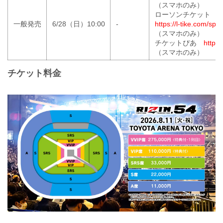
（スマホのみ）
ローソンチケット
一般発売
6/28（日）10:00
-
https://l-tike.com/sport
（スマホのみ）
チケットぴあ
https:/
（スマホのみ）
チケット料金