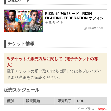
対戦カード
RIZIN.54 対戦カード - RIZIN
FIGHTING FEDERATION オフィシ
ャルサイト
jp.rizinff.com
クレベル・コイケ vs. 秋元強真
RIZIN MMAルール：5分3R（66.0kg）
クレベル・コイケ vs. 秋元強真
チケット情報
ケイト・ロータス vs. NOEL
RIZIN MMAルール：5分3R（49.0kg）
ケイト・ロータス vs. NOEL
※その他のカードは決定次第RIZIN FFオ
※チケットの販売方法に関して（電子チケットの導
フィシャルサイトにてご案内します。
入）
RIZIN.54 大会情報／チケット
電子チケットの受け取り方法に関しては各プレイガイ
RIZIN.54 大会情報／チケット - RIZIN
FIGHTING FEDERATION オフィシャル
ドより詳細をご確認ください。
サイト
RIZIN.5...
販売スケジュール
種別
販売開始
販売終了
URL
イープラス
https://e