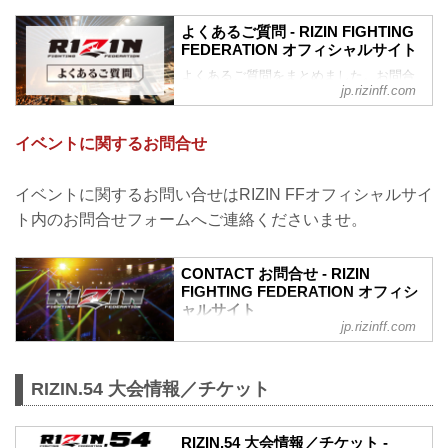
よくあるご質問 - RIZIN FIGHTING
FEDERATION オフィシャルサイト
よくあるご質問をまとめました。お問合
jp.rizinff.com
わせの前に、一度ご確認下さい。
チケットに関してよくあるご質問
Q.1 より良い席で観戦したいのですが、
イベントに関するお問合せ
どの先行でチケットを買うと一番良い席
で見れますか？
A. より良い席のご案内は、以下の順番と
イベントに関するお問い合せはRIZIN FFオフィシャルサイ
なります。
ト内のお問合せフォームへご連絡くださいませ。
①ファンクラブ先行（超強者）
②ファンクラブ先行（強者）/ RIZIN 100
CLUB先行
CONTACT お問合せ - RIZIN
③先行販売（オフィシャルサイト先行・
FIGHTING FEDERATION オフィシ
プレイガイド先行・番組・チラシ等 順不
ャルサイト
同）
jp.rizinff.com
④各プレイガイドの一般発売
※②はお申込み多数の場合、お席の優先
確保のみで、...
RIZIN.54 大会情報／チケット
RIZIN.54 大会情報／チケット -