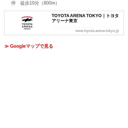
停 徒歩10分（800m）
TOYOTA ARENA TOKYO｜トヨタ
アリーナ東京
TOYOTA ARENA TOKYO（トヨタアリー
www.toyota-arena-tokyo.jp
ナ東京）は「可能性にかけていこう」と
いうコンセプトのもと、スポーツ、モビ
リティ、サスティナビリティ領域を中心
≫ Googleマップで見る
に、様々な可能性が集積し、その可能性
が解き放たれる場所となることを目指し
ます。スポーツ観戦に適した楕円形の建
物構造と合わせ、熱気や歓声をアリーナ
の隅々まで伝え、これまでのアリーナに
ない特別な体験を計画しています！