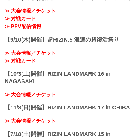
興奮と感動のスタジアム京セラドーム大
阪の公式サイトです。
≫ 大会情報／チケット
www.kyoceradome-osaka.jp
≫ 対戦カード
!1m18!1m12!1m3!1d3281.4224994134834
!2d135.47356241067294!3d34.669284784
≫ PPV配信情報
7859!2m3!1f0!2f0!3f0...
【9/10(木)開催】超RIZIN.5 浪速の超復活祭り
≫ 大会情報／チケット
≫ 対戦カード
【10/3(土)開催】RIZIN LANDMARK 16 in
NAGASAKI
≫ 大会情報／チケット
【11/8(日)開催】RIZIN LANDMARK 17 in CHIBA
≫ 大会情報／チケット
【7/18(土)開催】RIZIN LANDMARK 15 in