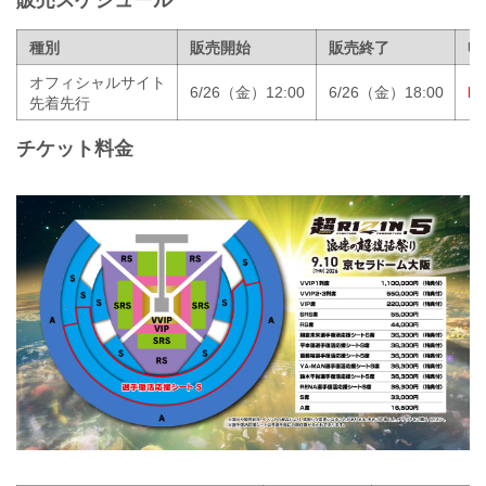
種別
販売開始
販売終了
U
オフィシャルサイト
6/26（金）12:00
6/26（金）18:00
ht
先着先行
チケット料金