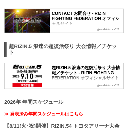
①ファンクラブ先行（超強者）
②ファンクラブ先行（強者）/ RIZIN 100
CONTACT お問合せ - RIZIN
CLUB先行
FIGHTING FEDERATION オフィシ
③先行販売（オフィシャルサイト先行・
ャルサイト
プレイガイド先行・番組・チラシ等 順不
jp.rizinff.com
同）
④各プレイガイドの一般発売
※②はお申込み多数の場合、お席の優先
超RIZIN.5 浪速の超復活祭り 大会情報／チケッ
確保のみで、...
ト
超RIZIN.5 浪速の超復活祭り 大会情
報／チケット - RIZIN FIGHTING
FEDERATION オフィシャルサイト
jp.rizinff.com
超RIZIN.5 浪速の超復活祭り大会概要
開催日時
2026年9月10日（木）
2026年 年間スケジュール
※開場・開始時間は決定次第RIZIN FFオ
フィシャルサイトにてご案内します。
会場
≫ 発表済み年間スケジュールはこちら
京セラドーム大阪
京セラドーム大阪
【8/11(火･祝)開催】RIZIN.54 トヨタアリーナ大会