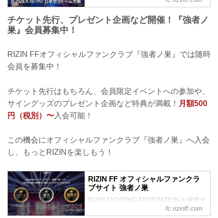
ットをRIZIN FFオフィシャルファンクラ
ブサイト『強者ノ巣』会員様向けに、
チケット先行、プレゼント企画など開催！『強者ノ
2026年6月22日(月)12:00から先着先行受
巣』会員募集中！
付をスタート！ お席位置につきまして、
超強者会員様はより快適にご観戦いただ
ける良席を確保いただけます。強者会員
RIZIN FFオフィシャルファンクラブ『強者ノ巣』では随時
様はお申込み多数の場合、お席の優先確
会員を募集中！
保のみで、良席の保障はいたしかねま
す。 超RIZIN.5 浪速の超復活祭り ＜大会
概要／チケット情報＞ 【名称】超
チケット先行はもちろん、会員限定イベントへの参加や、
RIZIN.5 浪速の超復活祭り【日時】2026
サイングッズのプレゼント企画など特典が満載！
月額500
年9月10日(...
円（税別）〜
入会可能！
この機会にオフィシャルファンクラブ『強者ノ巣』へ入会
し、もっとRIZINを楽しもう！
RIZIN FF オフィシャルファンクラ
ブサイト 強者ノ巣
RIZIN FIGHTING FEDERATION が運営す
fc.rizinff.com
るオフィシャルファンクラブサイト強者