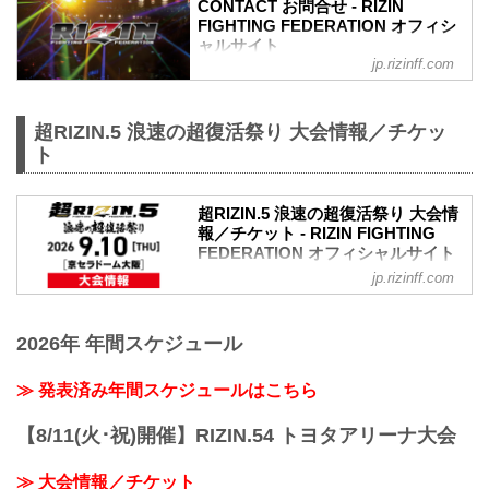
CONTACT お問合せ - RIZIN
FIGHTING FEDERATION オフィシ
ャルサイト
jp.rizinff.com
超RIZIN.5 浪速の超復活祭り 大会情報／チケッ
ト
超RIZIN.5 浪速の超復活祭り 大会情
報／チケット - RIZIN FIGHTING
FEDERATION オフィシャルサイト
jp.rizinff.com
超RIZIN.5 浪速の超復活祭り大会概要
開催日時
2026年9月10日（木）
2026年 年間スケジュール
※開場・開始時間は決定次第RIZIN FFオ
フィシャルサイトにてご案内します。
会場
≫ 発表済み年間スケジュールはこちら
京セラドーム大阪
京セラドーム大阪
【8/11(火･祝)開催】RIZIN.54 トヨタアリーナ大会
興奮と感動のスタジアム京セラドーム大
阪の公式サイトです。
≫ 大会情報／チケット
www.kyoceradome-osaka.jp