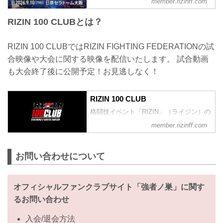
member.rizinff.com
ットをRIZIN
100 CLUB会員様向けに、2026年6月22日
RIZIN 100 CLUBとは？
（月）12時00分より先着先行受付をスタ
ート！先着順で受付けをし、お席位置は
抽選で決定させていただきます。お申込
RIZIN 100 CLUBではRIZIN FIGHTING FEDERATIONの試
み多数の場合、お席の優先確保のみで、
合映像や大会に関する映像を配信いたします。 試合動画
良席の保障はいたしかねます。&nbsp;超
RIZIN.5 浪速の超復活祭り＜大会概要／
も大会終了後に公開予定！お見逃しなく！
チケット情報＞【名称】超RIZIN.5 浪速
の超復活祭り【日時】2026年9月10日
（木）15：00開場予定 17：00開始予定※
RIZIN 100 CLUB
開...
格闘技イベント「RIZIN」（ライジン）の
最新ニュースはもちろん、試合やRIZINに
member.rizinff.com
まつわる動画を網羅！
お問い合わせについて
オフィシャルファンクラブサイト「強者ノ巣」に関す
るお問い合わせ
入会/退会方法