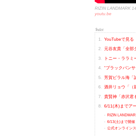
RIZIN LANDMARK
youtu.be
YouTubeで見る
元谷友貴「全部
トニー・ララミ
“ブラックパン
芳賀ビラル海「
酒井リョウ「（
貴賢神「赤沢君
6/11(木)ま
RIZIN LANDMA
6/13(土)まで開
公式オンライン