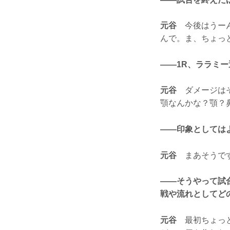
元谷
今後はうーん
んで。ま、ちょっ
——1R、ララミ
元谷
ダメージはそ
顎なんかな？顎？
——印象としては
元谷
まあそうです
——そうやって試
戦や流れとしてど
元谷
最初ちょっと