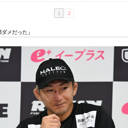
1
2
部ダメだった」