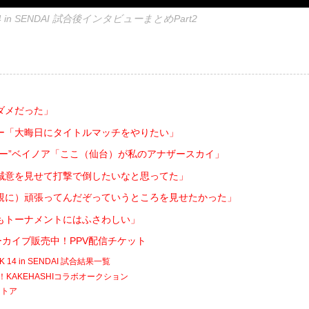
 14 in SENDAI 試合後インタビューまとめPart2
ダメだった」
ー「大晦日にタイトルマッチをやりたい」
サー”ベイノア「ここ（仙台）が私のアナザースカイ」
誠意を見せて打撃で倒したいなと思ってた」
親に）頑張ってんだぞっていうところを見せたかった」
もトーナメントにはふさわしい」
でアーカイブ販売中！PPV配信チケット
RK 14 in SENDAI 試合結果一覧
催！KAKEHASHIコラボオークション
ストア