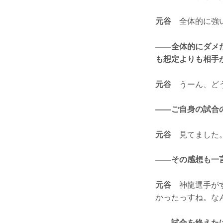
元谷
全体的に強い
——全体的にダメ
も想定よりも相手
元谷
うーん、どう
——ご自身の試合
元谷
見てました
——その感想も一
元谷
神龍選手がす
かったっすね。な
——試合を終えた