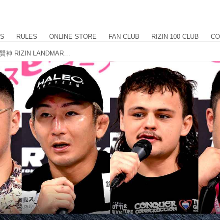
US
RULES
ONLINE STORE
FAN CLUB
RIZIN 100 CLUB
CO
元谷、ララミー、ベイノア、酒井、貴賢神 RIZIN LANDMARK 14 in SENDAI 試合後インタビュー vol.3