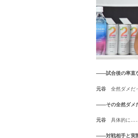
——試合後の率直
元谷
全然ダメだっ
——その全然ダメ
元谷
具体的に……
——対戦相手と実