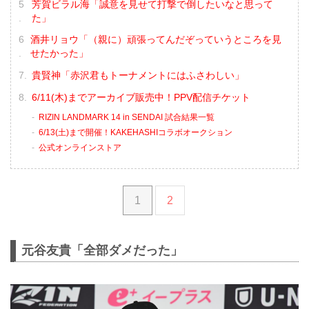
芳賀ビラル海「誠意を見せて打撃で倒したいなと思って
た」
酒井リョウ「（親に）頑張ってんだぞっていうところを見
せたかった」
貴賢神「赤沢君もトーナメントにはふさわしい」
6/11(木)までアーカイブ販売中！PPV配信チケット
RIZIN LANDMARK 14 in SENDAI 試合結果一覧
6/13(土)まで開催！KAKEHASHIコラボオークション
公式オンラインストア
1
2
元谷友貴「全部ダメだった」