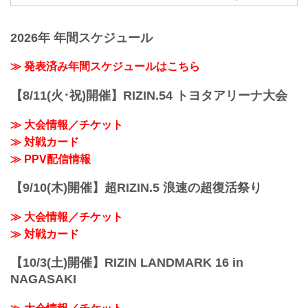
ン）」の公式グッズ販売店。大会やイベ
オークションで出品されるアイテムは、
ントで着用して、RIZINを身近に感じよ
選手とファンとの絆を深める、ここでし
う。
か手に入らない貴重なアイテム。ファン
2026年 年間スケジュール
にとっては「一生の宝物」となること間
違いなし！
≫ 発表済み年間スケジュールはこちら
ラインナップには、選手たちの感謝の想
いを込めた、実使用サイン入りグローブ
【8/11(火･祝)開催】RIZIN.54 トヨタアリーナ大会
や入手困難なRIZINファイターによる直筆
サイン入りポス...
≫ 大会情報／チケット
≫ 対戦カード
≫ PPV配信情報
【9/10(木)開催】超RIZIN.5 浪速の超復活祭り
≫ 大会情報／チケット
≫ 対戦カード
【10/3(土)開催】RIZIN LANDMARK 16 in
NAGASAKI