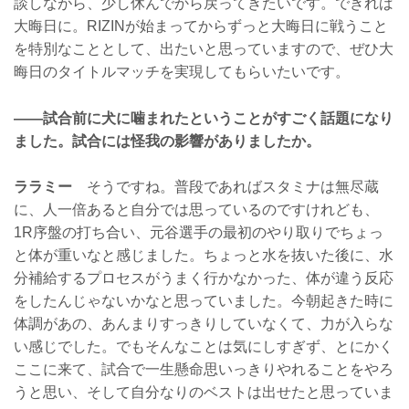
談しながら、少し休んでから戻ってきたいです。できれば
大晦日に。RIZINが始まってからずっと大晦日に戦うこと
を特別なこととして、出たいと思っていますので、ぜひ大
晦日のタイトルマッチを実現してもらいたいです。
——試合前に犬に噛まれたということがすごく話題になり
ました。試合には怪我の影響がありましたか。
ララミー
そうですね。普段であればスタミナは無尽蔵
に、人一倍あると自分では思っているのですけれども、
1R序盤の打ち合い、元谷選手の最初のやり取りでちょっ
と体が重いなと感じました。ちょっと水を抜いた後に、水
分補給するプロセスがうまく行かなかった、体が違う反応
をしたんじゃないかなと思っていました。今朝起きた時に
体調があの、あんまりすっきりしていなくて、力が入らな
い感じでした。でもそんなことは気にしすぎず、とにかく
ここに来て、試合で一生懸命思いっきりやれることをやろ
うと思い、そして自分なりのベストは出せたと思っていま