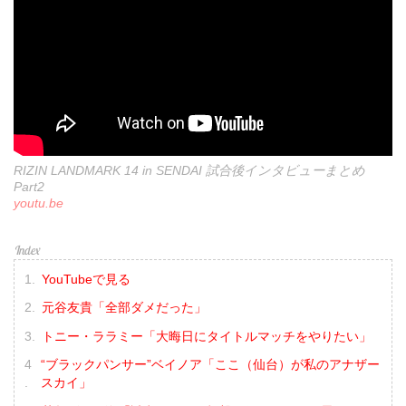
RIZIN LANDMARK 14 in SENDAI 試合後インタビューまとめ
Part2
youtu.be
YouTubeで見る
元谷友貴「全部ダメだった」
トニー・ララミー「大晦日にタイトルマッチをやりたい」
“ブラックパンサー”ベイノア「ここ（仙台）が私のアナザー
スカイ」