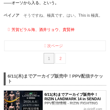
——オーソから入る、という。
ベイノア
そうですね、極真です。はい。This is 極真。
芳賀ビラル海、酒井リョウ、貴賢神
次ページ
1
2
6/11(木)までアーカイブ販売中！PPV配信チケッ
ト
6/11(木)までアーカイブ販売中！
RIZIN LANDMARK 14 in SENDAI
PPV配信情報 - RIZIN FIGHTING
FEDERATION オフィシャルサイト
jp.rizinff.com