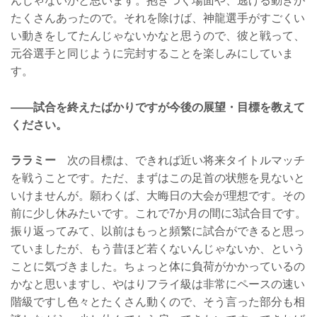
んじゃないかと思います。抱きつく場面や、逃げる動きが
たくさんあったので。それを除けば、神龍選手がすごくい
い動きをしてたんじゃないかなと思うので、彼と戦って、
元谷選手と同じように完封することを楽しみにしていま
す。
——試合を終えたばかりですが今後の展望・目標を教えて
ください。
ララミー
次の目標は、できれば近い将来タイトルマッチ
を戦うことです。ただ、まずはこの足首の状態を見ないと
いけませんが。願わくば、大晦日の大会が理想です。その
前に少し休みたいです。これで7か月の間に3試合目です。
振り返ってみて、以前はもっと頻繁に試合ができると思っ
ていましたが、もう昔ほど若くないんじゃないか、という
ことに気づきました。ちょっと体に負荷がかかっているの
かなと思いますし、やはりフライ級は非常にペースの速い
階級ですし色々とたくさん動くので、そう言った部分も相