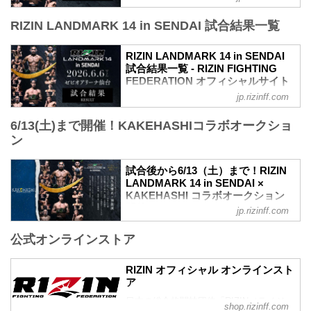
RIZIN LANDMARK 14 in SENDAIのPPV
RIZIN LANDMARK 14 in SENDAI 試合結果一覧
配信チケットが、5月15日（金）12時より
RIZIN 100 CLUB、RIZIN LIVE、
ABEMA、U-NEXTにて販売がスタートし
RIZIN LANDMARK 14 in SENDAI
たぞ！（※スカパー！は5/23(土)販売開
試合結果一覧 - RIZIN FIGHTING
始）
FEDERATION オフィシャルサイト
お得なPPV前売りチケットは、大会前日
jp.rizinff.com
第8試合／扇久保博正 vs. 神龍誠
の6月5日（金）23:59まで販売！
フライ級タイトルマッチ
会場に来られない方、また会場にも行く
6/13(土)まで開催！KAKEHASHIコラボオークショ
RIZIN MMAルール：5分 3R（57.0kg）
が実況・解説ありで試合を見たい方は是
ン
（LOSE）扇久保博正 vs. 神龍誠（WIN）
非、お好きな配信サービスでRIZIN
3R判定（0-3）
LANDMARK 14 in SENDAIを全試合リア
≫ 試合結果詳細
ルタイ...
試合後から6/13（土）まで！RIZIN
第7試合／元谷友貴 vs. トニー・ララミー
LANDMARK 14 in SENDAI ×
RIZIN MMAルール：5分 3R（59.0kg）
KAKEHASHI コラボオークション
（LOSE）元谷友貴 vs. トニー・ララミー
開催！ - RIZIN FIGHTING
jp.rizinff.com
（WIN）
FEDERATION オフィシャルサイト
3R判定（0-3）
公式オンラインストア
今回のオークションも、オークションプ
≫ 試合結果詳細
ラットフォーム『KAKEHASHI』とのコ
第6試合／酒井リョウ vs. 貴賢神
ラボオークションの開催が決定し、ゼビ
RIZIN オフィシャル オンラインスト
RIZIN MMAルール：5分 3R（121.2kg）
オアリーナ仙台からRIZINファンの皆様
ア
...
に、観戦では味わえない "唯一無二"のア
日本の総合格闘技団体「RIZIN（ライジ
イテムを出品！
shop.rizinff.com