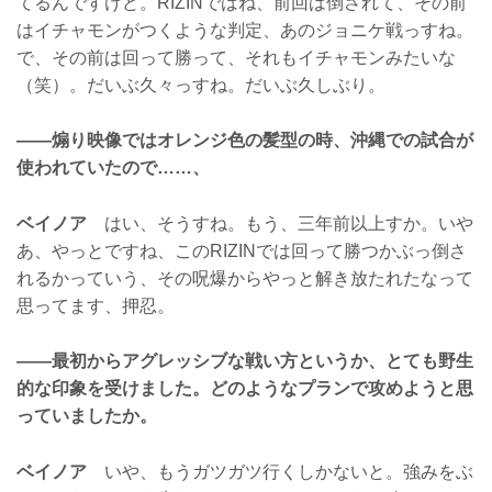
てるんですけど。RIZINではね、前回は倒されて、その前
はイチャモンがつくような判定、あのジョニケ戦っすね。
で、その前は回って勝って、それもイチャモンみたいな
（笑）。だいぶ久々っすね。だいぶ久しぶり。
——煽り映像ではオレンジ色の髪型の時、沖縄での試合が
使われていたので……、
ベイノア
はい、そうすね。もう、三年前以上すか。いや
あ、やっとですね、このRIZINでは回って勝つかぶっ倒さ
れるかっていう、その呪爆からやっと解き放たれたなって
思ってます、押忍。
——最初からアグレッシブな戦い方というか、とても野生
的な印象を受けました。どのようなプランで攻めようと思
っていましたか。
ベイノア
いや、もうガツガツ行くしかないと。強みをぶ