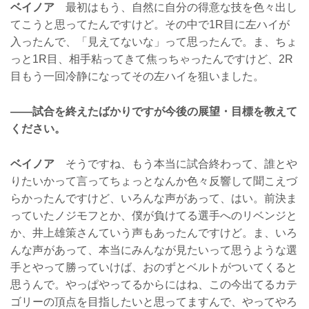
ベイノア
最初はもう、自然に自分の得意な技を色々出し
てこうと思ってたんですけど。その中で1R目に左ハイが
入ったんで、「見えてないな」って思ったんで。ま、ちょ
っと1R目、相手粘ってきて焦っちゃったんですけど、2R
目もう一回冷静になってその左ハイを狙いました。
——試合を終えたばかりですが今後の展望・目標を教えて
ください。
ベイノア
そうですね、もう本当に試合終わって、誰とや
りたいかって言ってちょっとなんか色々反響して聞こえづ
らかったんですけど、いろんな声があって、はい。前決ま
っていたノジモフとか、僕が負けてる選手へのリベンジと
か、井上雄策さんていう声もあったんですけど。ま、いろ
んな声があって、本当にみんなが見たいって思うような選
手とやって勝っていけば、おのずとベルトがついてくると
思うんで。やっぱやってるからにはね、この今出てるカテ
ゴリーの頂点を目指したいと思ってますんで、やってやろ