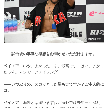
——試合後の率直な感想をお聞かせいただけますか。
ベイノア
いや、よかったっす。最高です、はい。よかっ
たっす。マジで。アメイジング。
——いつぶりの、スカッとした勝ち方ですか？ご本人的に
は。
ベイノア
海外とは違いますね。海外では去年一回KOし