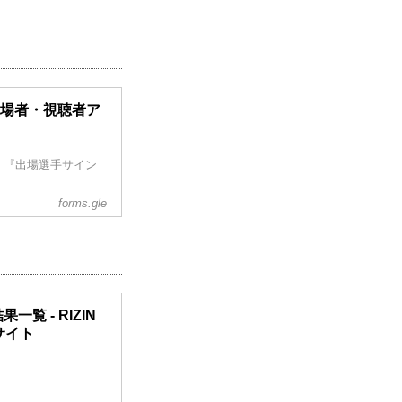
AI】来場者・視聴者ア
、『出場選手サイン
forms.gle
結果一覧 - RIZIN
ルサイト