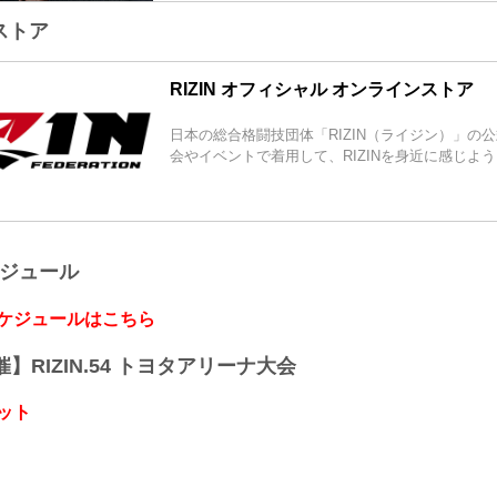
アイテムを出品！
ストア
オークションで出品されるアイテムは、選手とフ
る、ここでしか手に入らない貴重なアイテム。フ
生の宝物」となること間違いなし！
RIZIN オフィシャル オンラインストア
ラインナップには、選手たちの感謝の想いを込め
りグローブや入手困難なRIZINファイターによる直
日本の総合格闘技団体「RIZIN（ライジン）」の
会やイベントで着用して、RIZINを身近に感じよ
ケジュール
スケジュールはこちら
開催】RIZIN.54 トヨタアリーナ大会
ット