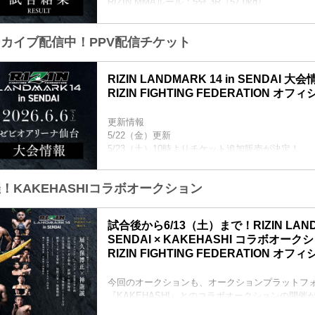
RIZIN MMAルール：5分 3R（57.0kg）
（LOSE）扇久保博正 vs. 神龍誠（WIN）
3R判定（0-3）
アーカイブ配信中！PPV配信チケット
≫ 試合結果詳細
第7試合／元谷友貴 vs. トニー・ララミー
RIZIN MMAルール：5分 3R（59.0kg）
RIZIN LANDMARK 14 in SENDAI 
（LOSE）元谷友貴 vs. トニー・ララミー（WIN）
RIZIN FIGHTING FEDERATION オ
3R判定（0-3）
≫ 試合結果詳細
更新情報
第6試合／酒井リョウ vs. 貴賢神
5/22（金）更新
RIZIN MMAルール：5分 3R（121.2kg）
5/23（土）10時よりチケット追加販売が決定！
...
5/23（土）10時よりチケット追加販売が決定！RIZIN L
SENDAI - RIZIN FIGHTING FEDERATION 
開催！KAKEHASHIコラボオークション
大好評につき完売間近となっていたRIZIN LANDMARK 
のチケット追加販売が決定したぞ！
追加販売は、明日5月23日（土）10時より受付ス
試合後から6/13（土）まで！RIZIN LANDM
トを手に入れることが出来なかった方は是非、この.
SENDAI × KAKEHASHI コラボオーク
RIZIN FIGHTING FEDERATION オ
今回のオークションも、オークションプラットフ
『KAKEHASHI』とのコラボオークションの開
ーナ仙台からRIZINファンの皆様に、観戦では味わ