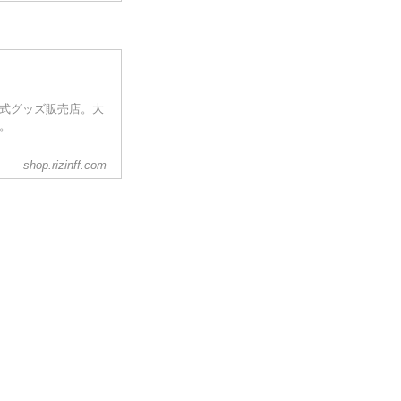
ァンとの絆を深め
ァンにとっては「一
た、実使用サイン入
筆サイン入りポス...
公式グッズ販売店。大
う。
shop.rizinff.com