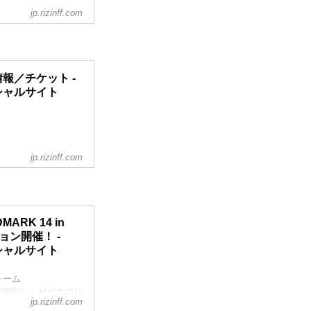
jp.rizinff.com
大会情報／チケット -
フィシャルサイト
jp.rizinff.com
ANDMARK 14 in
オフィシャルサイト
14 in SENDAI
タート！完売でチケッ
ARK 14 in
..
ション開催！ -
フィシャルサイト
ォーム
催が決定し、ゼビオアリ
jp.rizinff.com
えない "唯一無二"の