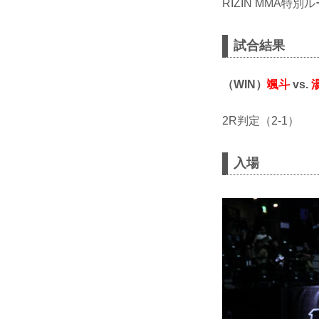
RIZIN MMA特別ル
試合結果
（WIN）
颯斗
vs.
2R判定（2-1）
入場