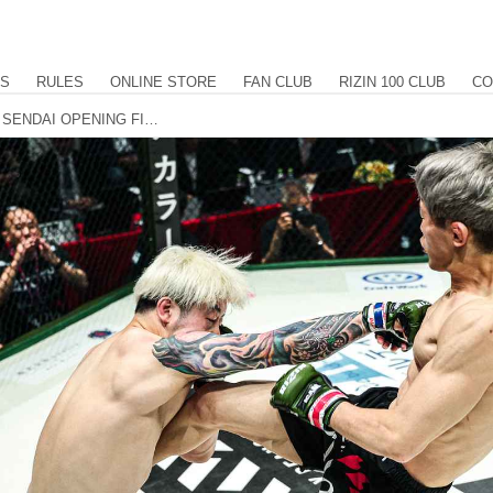
US
RULES
ONLINE STORE
FAN CLUB
RIZIN 100 CLUB
CO
【試合結果】RIZIN LANDMARK 14 in SENDAI OPENING FIGHT 第4試合／颯斗 vs. 湯浅帝蓮