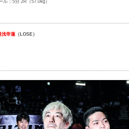
ール：5分 2R（57.0kg）
湯浅帝蓮
（LOSE）