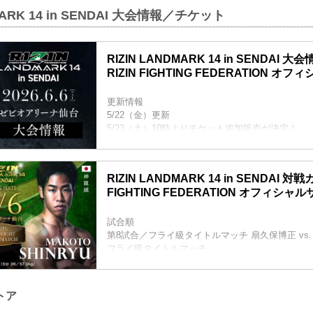
MARK 14 in SENDAI 大会情報／チケット
RIZIN LANDMARK 14 in SENDAI 
RIZIN FIGHTING FEDERATION オ
更新情報
5/22（金）更新
5/23（土）10時よりチケット追加販売が決定！
5/23（土）10時よりチケット追加販売が決定！RIZIN L
SENDAI - RIZIN FIGHTING FEDERATION 
大好評につき完売間近となっていたRIZIN LANDMARK 
RIZIN LANDMARK 14 in SENDAI 対戦カ
のチケット追加販売が決定したぞ！
FIGHTING FEDERATION オフィシャ
追加販売は、明日5月23日（土）10時より受付ス
トを手に入れることが出来なかった方は是非、この.
試合順
第8試合／フライ級タイトルマッチ 扇久保博正 vs.
フライ級タイトルマッチ
RIZIN MMAルール：5分 3R（57.0kg）
扇久保博正 vs. 神龍誠
第7試合／元谷友貴 vs. トニー・ララミー
トア
RIZIN MMAルール：5分 3R（57.0kg）