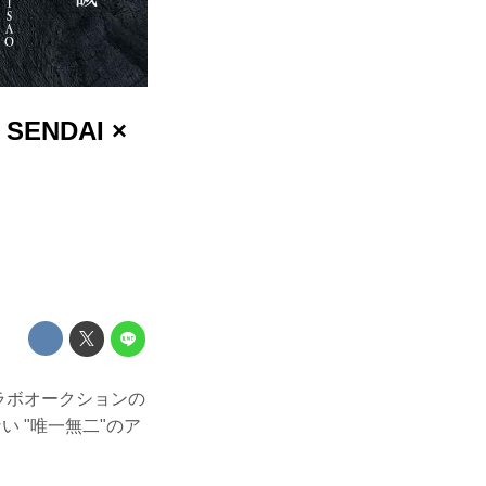
SENDAI ×
ラボオークションの
 "唯一無二"のア