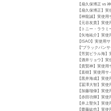
【扇久保博正 vs 神
【扇久保博正】実
【神龍誠】実使用
【元谷友貴】実使
【トニー・ララミ
【矢地祐介】実使
【ISAO】実使用
【“ブラックパン
【芳賀ビラル海】
【酒井リョウ】実
【貴賢神】実使用
【直樹】実使用サ
【黒井海成】実使
【冨澤大智】実使
【加藤瑠偉】実使
【赤田功輝】実使
【井上聖矢】実使
【齋藤紘也】実使