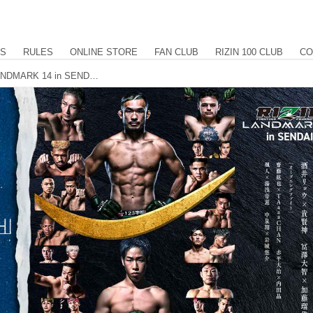
US
RULES
ONLINE STORE
FAN CLUB
RIZIN 100 CLUB
CO
試合後から6/13（土）まで！RIZIN LANDMARK 14 in SENDAI × KAKEHASHI コラボオークション開催！