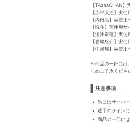
【TAaaaCHA
【赤平大治】実使
【内田晶】実使用
【颯斗】実使用サ
【湯浅帝蓮】実使
【岩城悠介】実使
【中泉翔】実使用
※商品の一部には
じめご了承くださ
注意事項
当日はサーバー
選手のサインに
商品の一部には