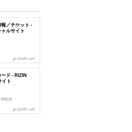
大会情報／チケット -
フィシャルサイト
jp.rizinff.com
ANDMARK 14 in
オフィシャルサイト
14 in SENDAI
ード - RIZIN
ルサイト
タート！完売でチケッ
..
 神龍誠
jp.rizinff.com