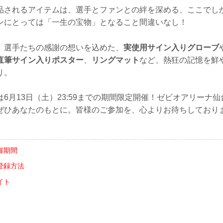
品されるアイテムは、選手とファンとの絆を深める、ここでし
ンにとっては「一生の宝物」となること間違いなし！
、選手たちの感謝の想いを込めた、
実使用サイン入りグローブ
直筆サイン入りポスター
、
リングマット
など、熱狂の記憶を鮮
り。
6月13日（土）23:59までの期間限定開催！ゼビオアリーナ
ぜひあなたのもとに。皆様のご参加を、心よりお待ちしており
催期間
登録方法
イト