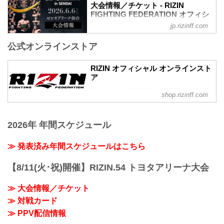
RIZIN MMAルール：5分3R（71.0kg）...
大会情報／チケット - RIZIN
FIGHTING FEDERATION オフィシ
ャルサイト
jp.rizinff.com
更新情報
公式オンラインストア
5/22（金）更新
5/23（土）10時よりチケット追加販売が
決定！
RIZIN オフィシャル オンラインスト
5/23（土）10時よりチケット追加販売が
ア
決定！RIZIN LANDMARK 14 in SENDAI -
日本の総合格闘技団体「RIZIN（ライジ
RIZIN FIGHTING FEDERATION オフィシ
shop.rizinff.com
ン）」の公式グッズ販売店。大会やイベ
ャルサイト
ントで着用して、RIZINを身近に感じよ
大好評につき完売間近となっていたRIZIN
う。
LANDMARK 14 in SENDAIのチケット追
2026年 年間スケジュール
加販売が決定したぞ！
追加販売は、明日5月23日（土）10時より
≫ 発表済み年間スケジュールはこちら
受付スタート！完売でチケットを手に入
れることが出来なかった方は是非、こ
【8/11(火･祝)開催】RIZIN.54 トヨタアリーナ大会
の...
≫ 大会情報／チケット
≫ 対戦カード
≫ PPV配信情報