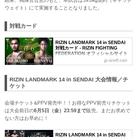
結果、両陣営合意のもと、本試合は59.0kg契約（キャッチ
ウェイト）にて実施することとなりました。
対戦カード
RIZIN LANDMARK 14 in SENDAI
対戦カード - RIZIN FIGHTING
FEDERATION オフィシャルサイト
jp.rizinff.com
フライ級タイトルマッチ／扇久保博正 vs.
神龍誠
フライ級タイトルマッチ
RIZIN LANDMARK 14 in SENDAI 大会情報／チ
RIZIN MMAルール：5分 3R（57.0kg）
扇久保博正 vs. 神龍誠
ケット
元谷友貴 vs. トニー・ララミー
RIZIN MMAルール：5分 3R（57.0kg）
元谷友貴 vs. トニー・ララミー
会場チケット&PPV発売中！！お得なPPV前売りチケット
矢地祐介 vs. ISAO
は大会前日の
6月5日（金）23:59まで
販売。まだお求めで
RIZIN MMAルール：5分3R（71.0kg）
ない方はお早めに！
矢地祐介 vs. ISAO
“ブラックパンサー”ベイノア vs. 芳賀ビラ
ル海
RIZIN LANDMARK 14 in SENDAI