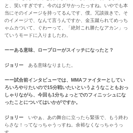
と、笑いすぎです。今のはダサかったっすね。いやでも本
当にそのイメージを持ってるんです、僕。冗談抜きで。そ
のイメージで、なんて言うんですか、金玉蹴られてめっち
ゃムカついて、ぐわーって、「絶対これ勝たなアカン」っ
ていうモードに入りましたわ。
ーーある意味、ローブローがスイッチになったと？
ジョリー
ある意味なりました。
ーー試合前インタビューでは、MMAファイターとしてい
ろいろやりたいので15分戦いたいというようなこともおっ
しゃりながら、今回も1分ちょっとでのフィニッシュにな
ったことについてはいかがですか。
ジョリー
いやぁ、あの舞台に立ったら緊張で、もう終わ
らさな！ってなっちゃうっすね。余裕なくなっちゃうっ
す。