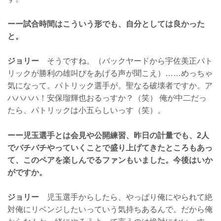
ーー試合時間はこういう形でも、自分としては良かった
と。
ジョリー
そうですね。（バックヤードから宇佐美正パト
リックが勝利の雄叫びをあげる声が聞こえ）……めっちゃ
気になって。パトリック選手が。聖なる破壊者ですか。ア
ハハハハ！安保瑠輝也おるっすか？（笑） 俺が中二だっ
たら、パトリックは小五らしいっす（笑）。
ーー児玉選手とは会見や公開練習、昨日の計量でも、2人
でバチバチやっていくことで盛り上げてきたところもあっ
て、このペアを楽しんでるファンもいました。今後はいか
がですか。
ジョリー
児玉選手からしたら、やっぱり俺にやられて絶
対俺にリベンジしたいっていう気持ちあるんで。だから俺