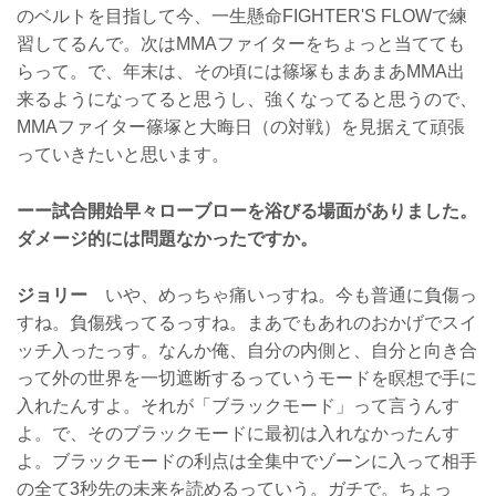
のベルトを目指して今、一生懸命FIGHTER'S FLOWで練
習してるんで。次はMMAファイターをちょっと当てても
らって。で、年末は、その頃には篠塚もまあまあMMA出
来るようになってると思うし、強くなってると思うので、
MMAファイター篠塚と大晦日（の対戦）を見据えて頑張
っていきたいと思います。
ーー試合開始早々ローブローを浴びる場面がありました。
ダメージ的には問題なかったですか。
ジョリー
いや、めっちゃ痛いっすね。今も普通に負傷っ
すね。負傷残ってるっすね。まあでもあれのおかげでスイ
ッチ入ったっす。なんか俺、自分の内側と、自分と向き合
って外の世界を一切遮断するっていうモードを瞑想で手に
入れたんすよ。それが「ブラックモード」って言うんす
よ。で、そのブラックモードに最初は入れなかったんす
よ。ブラックモードの利点は全集中でゾーンに入って相手
の全て3秒先の未来を読めるっていう。ガチで。ちょっ