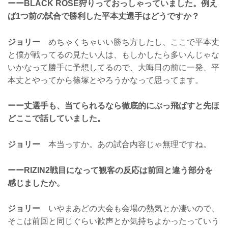
ーーBLACK ROSE狩りっておっしゃっていました。例え
ば1つ前の試合で勝利した平本丈選手はどうですか？
ジョリー
めちゃくちゃいい勝ち方したし、ここで平本丈
と僕が戦ってるの見たい人は、もしかしたら多いんじゃな
いかなって勝手に予想してるので、大晦日の前に一発、平
本丈とやってから篠塚とやろうかなって思ってます。
ーー丈選手も、当てられるなら徹底的にぶっ飛ばすと先ほ
どここで話していました。
ジョリー
本当っすか。あの試合内容じゃ無理ですね。
ーーRIZIN2戦目になって観客の反応は前回と違う部分を
感じましたか。
ジョリー
いやまあどの大会も会場の熱気とか凄いので、
そこは前回と同じぐらい歓声とか気持ちよかったっていう