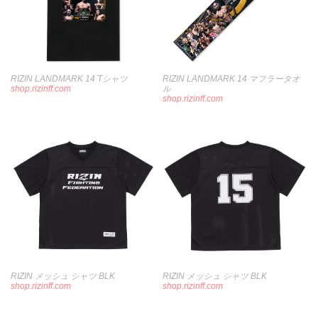
RIZIN LANDMARK 14 Tシャツ
RIZIN LANDMARK 14 マフラータオ
shop.rizinff.com
ル
shop.rizinff.com
RIZIN メッシュ シャツ BLK
RIZIN メッシュ シャツ BLK
shop.rizinff.com
shop.rizinff.com