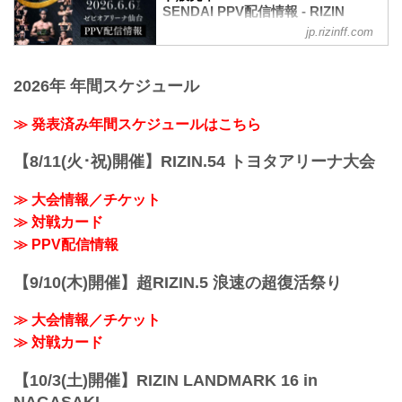
RIZIN MMAルール：5分 3R（57.0kg）
SENDAI PPV配信情報 - RIZIN
追加販売は、明日5月23日（土）10時より
元谷友貴 vs. トニー・ララミー
FIGHTING FEDERATION オフィシ
受付スタート！完売でチケットを手に入
jp.rizinff.com
矢地祐介 vs. ISAO
ャルサイト
れることが出来なかった方は是非、こ
RIZIN MMAルール：5分3R（71.0kg）
の...
RIZIN LANDMARK 14 in SENDAIのPPV
矢地祐介 vs. ISAO
配信チケットが、5月15日（金）12時より
2026年 年間スケジュール
“ブラックパンサー”ベイノア vs. 芳賀ビラ
RIZIN 100 CLUB、RIZIN LIVE、
ル海
ABEMA、U-NEXTにて販売がスタートし
≫ 発表済み年間スケジュールはこちら
RIZIN MMAルール：5分3R（71.0kg）...
たぞ！（※スカパー！は5/23(土)販売開
始）
【8/11(火･祝)開催】RIZIN.54 トヨタアリーナ大会
お得なPPV前売りチケットは、大会前日
の6月5日（金）23:59まで販売！
≫ 大会情報／チケット
会場に来られない方、また会場にも行く
が実況・解説ありで試合を見たい方は是
≫ 対戦カード
非、お好きな配信サービスでRIZIN
≫ PPV配信情報
LANDMARK 14 in SENDAIを全試合リア
ルタイ...
【9/10(木)開催】超RIZIN.5 浪速の超復活祭り
≫ 大会情報／チケット
≫ 対戦カード
【10/3(土)開催】RIZIN LANDMARK 16 in
NAGASAKI