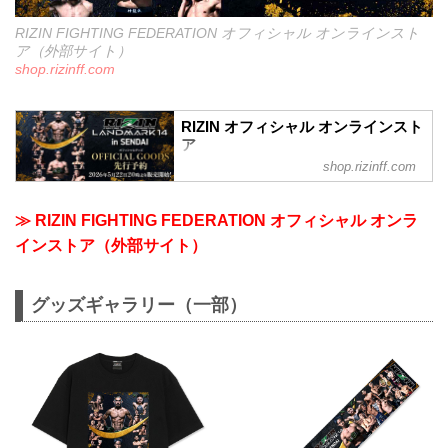
RIZIN FIGHTING FEDERATION オフィシャル オンラインスト
ア（外部サイト）
shop.rizinff.com
RIZIN オフィシャル オンラインスト
ア
shop.rizinff.com
日本の総合格闘技団体「RIZIN（ライジ
ン）」の公式グッズ販売店。大会やイベ
ントで着用して、RIZINを身近に感じよ
≫ RIZIN FIGHTING FEDERATION オフィシャル オンラ
う。
インストア（外部サイト）
グッズギャラリー（一部）