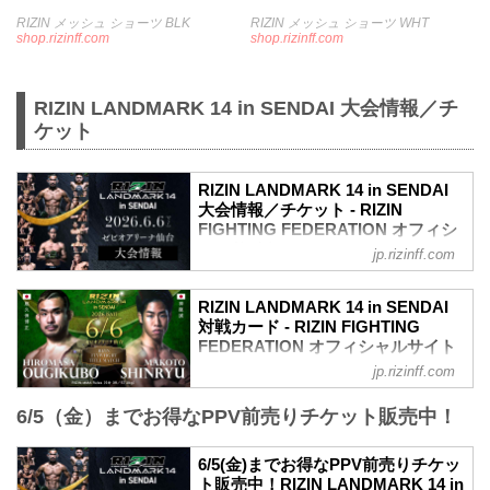
RIZIN メッシュ ショーツ BLK
RIZIN メッシュ ショーツ WHT
shop.rizinff.com
shop.rizinff.com
RIZIN LANDMARK 14 in SENDAI 大会情報／チ
ケット
RIZIN LANDMARK 14 in SENDAI
大会情報／チケット - RIZIN
FIGHTING FEDERATION オフィシ
ャルサイト
jp.rizinff.com
更新情報
5/22（金）更新
RIZIN LANDMARK 14 in SENDAI
5/23（土）10時よりチケット追加販売が
対戦カード - RIZIN FIGHTING
決定！
FEDERATION オフィシャルサイト
5/23（土）10時よりチケット追加販売が
jp.rizinff.com
フライ級タイトルマッチ／扇久保博正 vs.
決定！RIZIN LANDMARK 14 in SENDAI -
神龍誠
RIZIN FIGHTING FEDERATION オフィシ
6/5（金）までお得なPPV前売りチケット販売中！
フライ級タイトルマッチ
ャルサイト
RIZIN MMAルール：5分 3R（57.0kg）
大好評につき完売間近となっていたRIZIN
扇久保博正 vs. 神龍誠
6/5(金)までお得なPPV前売りチケッ
LANDMARK 14 in SENDAIのチケット追
元谷友貴 vs. トニー・ララミー
ト販売中！RIZIN LANDMARK 14 in
加販売が決定したぞ！