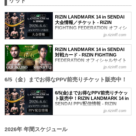
ケット
内容でお届けします！ ▽RIZIN
LANDMARK 11 in SAPPORO 前夜祭の概
要はこちら▽ 2025/5/19 公開 6/13(土)開
RIZIN LANDMARK 14 in SENDAI
催『RIZIN LANDMARK 11 in SAPPORO
大会情報／チケット - RIZIN
前夜祭』ファンクラブ参加者大...
FIGHTING FEDERATION オフィシ
ャルサイト
jp.rizinff.com
RIZIN LANDMARK 14 in SENDAI 大会概
要
RIZIN LANDMARK 14 in SENDAI
開催日時
対戦カード - RIZIN FIGHTING
2026年6月6日（土）13:00開場（予定）／
FEDERATION オフィシャルサイト
15:00開始（予定）
jp.rizinff.com
フライ級タイトルマッチ／扇久保博正 vs.
※開場・開始時間は予定です。決定次第
神龍誠
RIZIN FFオフィシャルサイトにてご案内
6/5（金）までお得なPPV前売りチケット販売中！
フライ級タイトルマッチ
します。
RIZIN MMAルール：5分 3R（57.0kg）
会場
扇久保博正 vs. 神龍誠
6/5(金)までお得なPPV前売りチケッ
ゼビオアリーナ仙台
元谷友貴 vs. トニー・ララミー
ト販売中！RIZIN LANDMARK 14 in
JR「長町駅」東口：徒歩 約5分
RIZIN MMAルール：5分 3R（57.0kg）
SENDAI PPV配信情報 - RIZIN
地下鉄南北線「長町駅」北1出口：徒歩
元谷友貴 vs. トニー・ララミー
FIGHTING FEDERATION オフィシ
約5分
jp.rizinff.com
矢地祐介 vs. ISAO
ャルサイト
アクセス/周辺マップ - ゼビオアリーナ仙
RIZIN MMAルール：5分3R（71.0kg）
台｜宮城県仙台市太白区にある「アリー
RIZIN LANDMARK 14 in SENDAIのPPV
矢地祐介 vs. ISAO
ナスポーツ」や「エンターテインメン
配信チケットが、5月15日（金）12時より
2026年 年間スケジュール
“ブラックパンサー”ベイノア vs. 芳賀ビラ
ト」の魅力を最大化するベニューとなる
RIZIN 100 CLUB、RIZIN LIVE、