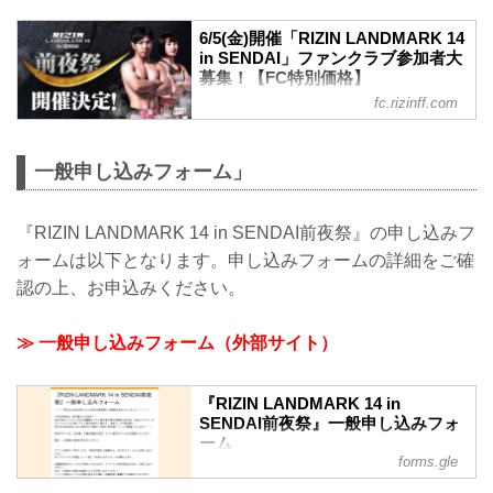
6/5(金)開催「RIZIN LANDMARK 14
in SENDAI」ファンクラブ参加者大
募集！【FC特別価格】
fc.rizinff.com
6月5日(金)仙台市内某所にて「RIZIN
LANDMARK 14 in SENDAI 前夜祭」を開
催することが決定いたしました ファンク
一般申し込みフォーム」
ラブ会員様は特別価格にてご参加いただ
けます！ ※当イベントは抽選にて参加者
を決定いたします。 ここでしか味わえな
『RIZIN LANDMARK 14 in SENDAI前夜祭』の申し込みフ
い特別なひとときを、ぜひお楽しみくだ
さい。たくさんのご応募をお待ちしてお
ォームは以下となります。申し込みフォームの詳細をご確
ります！ RIZIN LANDMARK 14 in
認の上、お申込みください。
SENDAI 前夜祭 ■開催日時 2026年6月5
日（金）19:00〜21:00（予定） ■開催場
所 仙台市内（...
≫ 一般申し込みフォーム（外部サイト）
『RIZIN LANDMARK 14 in
SENDAI前夜祭』一般申し込みフォ
ーム
forms.gle
＼＼＼『RIZIN LANDMARK 14 in
SENDAI前夜祭』の開催が決定いたしま