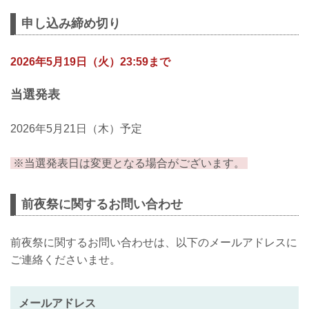
した！！／／／
申し込み締め切り
６月のRIZINは、初上陸となる仙台！！
仙台出身ファイターである神龍誠がフラ
2026年5月19日（火）23:59まで
イ級王者の扇久保博正に挑む他、元谷vs.
ララミーのタイトルマッチに続くフライ
級大注目の一戦など、注目カードが目白
当選発表
押し！
RIZIN LANDMARK 14 in SENDAIに先駆
2026年5月21日（木）予定
けて前日に前夜祭イベントを開催いたし
ます！！！
※当選発表日は変更となる場合がございます。
参加ゲストには、征矢貴・大島沙緒里が
決定！さらに追加ゲストも近日発表いた
します...
前夜祭に関するお問い合わせ
前夜祭に関するお問い合わせは、以下のメールアドレスに
ご連絡くださいませ。
メールアドレス