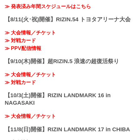
ル海
こ...
ABEMA、U-NEXTにて販売がスタートし
≫ 発表済み年間スケジュールはこちら
RIZIN MMAルール：5分3R（71.0kg）...
たぞ！（※スカパー！は5/23(土)販売開
始）
【8/11(火･祝)開催】RIZIN.54 トヨタアリーナ大会
お得なPPV前売りチケットは、大会前日
の6月5日（金）23:59まで販売！
≫ 大会情報／チケット
会場に来られない方、また会場にも行く
が実況・解説ありで試合を見たい方は是
≫ 対戦カード
非、お好きな配信サービスでRIZIN
≫ PPV配信情報
LANDMARK 14 in SENDAIを全試合リア
ルタイ...
【9/10(木)開催】超RIZIN.5 浪速の超復活祭り
≫ 大会情報／チケット
≫ 対戦カード
【10/3(土)開催】RIZIN LANDMARK 16 in
NAGASAKI
≫ 大会情報／チケット
【11/8(日)開催】RIZIN LANDMARK 17 in CHIBA