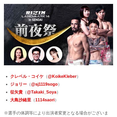
クレベル・コイケ
（
@KoikeKleber
）
ジョリー
（
@sj1119sogo
）
征矢貴
（
@Takaki_Soya
）
大島沙緒里
（
1114saori
）
※選手の体調等により出演者変更となる場合がございま