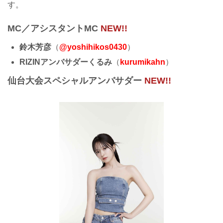
す。
MC／アシスタントMC
NEW!!
鈴木芳彦
（
@yoshihikos0430
）
RIZINアンバサダーくるみ
（
kurumikahn
）
仙台大会スペシャルアンバサダー
NEW!!