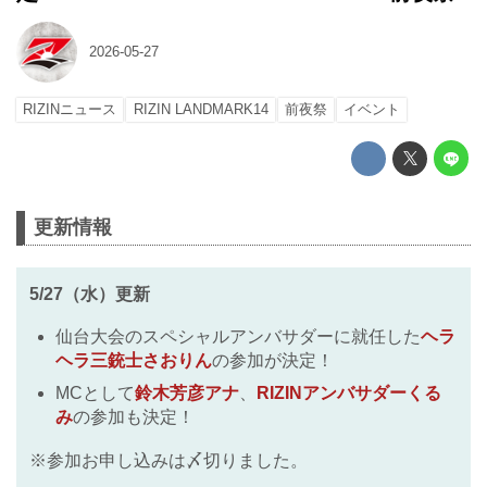
2026-05-27
RIZINニュース
RIZIN LANDMARK14
前夜祭
イベント
更新情報
5/27（水）更新
仙台大会のスペシャルアンバサダーに就任した
ヘラ
ヘラ三銃士さおりん
の参加が決定！
MCとして
鈴木芳彦アナ
、
RIZINアンバサダーくる
み
の参加も決定！
※参加お申し込みは〆切りました。