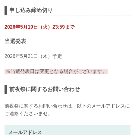
した！！／／／
申し込み締め切り
６月のRIZINは、初上陸となる仙台！！
仙台出身ファイターである神龍誠がフラ
2026年5月19日（火）23:59まで
イ級王者の扇久保博正に挑む他、元谷vs.
ララミーのタイトルマッチに続くフライ
級大注目の一戦など、注目カードが目白
当選発表
押し！
RIZIN LANDMARK 14 in SENDAIに先駆
2026年5月21日（木）予定
けて前日に前夜祭イベントを開催いたし
ます！！！
※当選発表日は変更となる場合がございます。
参加ゲストには、征矢貴・大島沙緒里が
決定！さらに追加ゲストも近日発表いた
します...
前夜祭に関するお問い合わせ
前夜祭に関するお問い合わせは、以下のメールアドレスに
ご連絡くださいませ。
メールアドレス