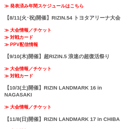
ル海
こ...
ABEMA、U-NEXTにて販売がスタートし
≫ 発表済み年間スケジュールはこちら
RIZIN MMAルール：5分3R（71.0kg）...
たぞ！（※スカパー！は5/23(土)販売開
始）
【8/11(火･祝)開催】RIZIN.54 トヨタアリーナ大会
お得なPPV前売りチケットは、大会前日
の6月5日（金）23:59まで販売！
≫ 大会情報／チケット
会場に来られない方、また会場にも行く
が実況・解説ありで試合を見たい方は是
≫ 対戦カード
非、お好きな配信サービスでRIZIN
≫ PPV配信情報
LANDMARK 14 in SENDAIを全試合リア
ルタイ...
【9/10(木)開催】超RIZIN.5 浪速の超復活祭り
≫ 大会情報／チケット
≫ 対戦カード
【10/3(土)開催】RIZIN LANDMARK 16 in
NAGASAKI
≫ 大会情報／チケット
【11/8(日)開催】RIZIN LANDMARK 17 in CHIBA