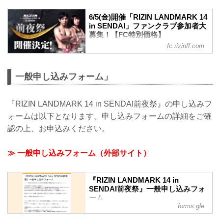
6/5(金)開催「RIZIN LANDMARK 14
in SENDAI」ファンクラブ参加者大
募集！【FC特別価格】
fc.rizinff.com
6月5日(金)仙台市内某所にて「RIZIN
LANDMARK 14 in SENDAI 前夜祭」を開
催することが決定いたしました ファンク
一般申し込みフォーム」
ラブ会員様は特別価格にてご参加いただ
けます！ ※当イベントは抽選にて参加者
を決定いたします。 ここでしか味わえな
『RIZIN LANDMARK 14 in SENDAI前夜祭』の申し込みフ
い特別なひとときを、ぜひお楽しみくだ
さい。たくさんのご応募をお待ちしてお
ォームは以下となります。申し込みフォームの詳細をご確
ります！ RIZIN LANDMARK 14 in
認の上、お申込みください。
SENDAI 前夜祭 ■開催日時 2026年6月5
日（金）19:00〜21:00（予定） ■開催場
所 仙台市内（...
≫ 一般申し込みフォーム（外部サイト）
『RIZIN LANDMARK 14 in
SENDAI前夜祭』一般申し込みフォ
ーム
forms.gle
＼＼＼『RIZIN LANDMARK 14 in
SENDAI前夜祭』の開催が決定いたしま