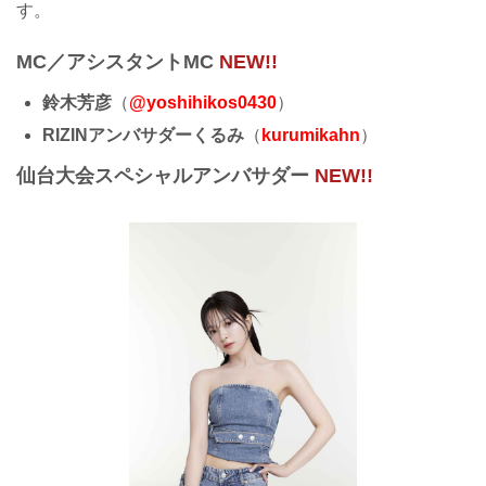
す。
MC／アシスタントMC
NEW!!
鈴木芳彦
（
@yoshihikos0430
）
RIZINアンバサダーくるみ
（
kurumikahn
）
仙台大会スペシャルアンバサダー
NEW!!