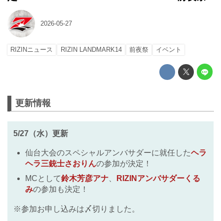
2026-05-27
RIZINニュース
RIZIN LANDMARK14
前夜祭
イベント
更新情報
5/27（水）更新
仙台大会のスペシャルアンバサダーに就任した
ヘラ
ヘラ三銃士さおりん
の参加が決定！
MCとして
鈴木芳彦アナ
、
RIZINアンバサダーくる
み
の参加も決定！
※参加お申し込みは〆切りました。