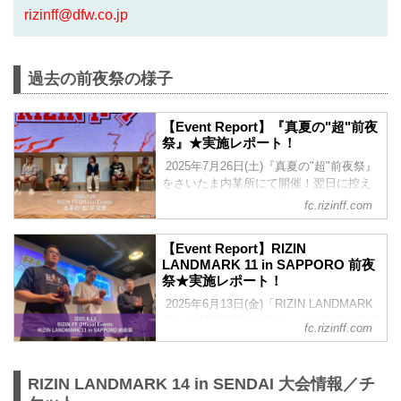
rizinff@dfw.co.jp
過去の前夜祭の様子
【Event Report】『真夏の"超"前夜
祭』★実施レポート！
2025年7月26日(土)『真夏の"超"前夜祭』
をさいたま内某所にて開催！翌日に控え
るビッグイベント「超RIZIN.4」を目前
fc.rizinff.com
に、選手とファンが直接交流できる特別
なイベントとして、大きな盛り上がりを
【Event Report】RIZIN
見せた前夜祭！当日の様子をレポートに
LANDMARK 11 in SAPPORO 前夜
てお届けいたします！強者・超強者会員
祭★実施レポート！
様限定で「前夜祭ムービー」も公開！
▽『真夏の"超"前夜祭』の概要はこちら
2025年6月13日(金)「RIZIN LANDMARK
▽ 2025/7/7 公開 7/26(土)開催『真夏
11 in SAPPORO 前夜祭」を札幌市内某所
fc.rizinff.com
の"超"前夜祭』ファンクラブ参加者大募
にて開催！当日の様子をレポートにして
集！【FC特別価格】 ▼注目カード目白押
お届けいたします！強者・超強者会員様
しの大会前に・・・...
限定で「前夜祭ムービー」も公開！前夜
RIZIN LANDMARK 14 in SENDAI 大会情報／チ
祭ムービーは25分越えの大ボリュームな