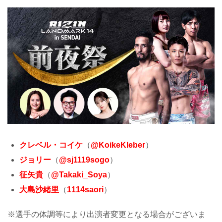
クレベル・コイケ
（
@KoikeKleber
）
ジョリー
（
@sj1119sogo
）
征矢貴
（
@Takaki_Soya
）
大島沙緒里
（
1114saori
）
※選手の体調等により出演者変更となる場合がございま