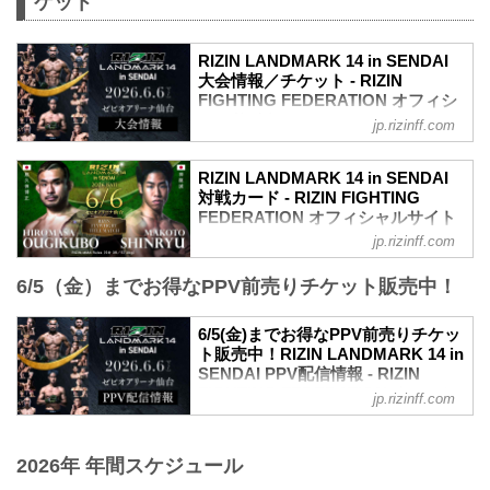
ケット
内容でお届けします！ ▽RIZIN
LANDMARK 11 in SAPPORO 前夜祭の概
要はこちら▽ 2025/5/19 公開 6/13(土)開
RIZIN LANDMARK 14 in SENDAI
催『RIZIN LANDMARK 11 in SAPPORO
大会情報／チケット - RIZIN
前夜祭』ファンクラブ参加者大...
FIGHTING FEDERATION オフィシ
ャルサイト
jp.rizinff.com
RIZIN LANDMARK 14 in SENDAI 大会概
要
RIZIN LANDMARK 14 in SENDAI
開催日時
対戦カード - RIZIN FIGHTING
2026年6月6日（土）13:00開場（予定）／
FEDERATION オフィシャルサイト
15:00開始（予定）
jp.rizinff.com
フライ級タイトルマッチ／扇久保博正 vs.
※開場・開始時間は予定です。決定次第
神龍誠
RIZIN FFオフィシャルサイトにてご案内
6/5（金）までお得なPPV前売りチケット販売中！
フライ級タイトルマッチ
します。
RIZIN MMAルール：5分 3R（57.0kg）
会場
扇久保博正 vs. 神龍誠
6/5(金)までお得なPPV前売りチケッ
ゼビオアリーナ仙台
元谷友貴 vs. トニー・ララミー
ト販売中！RIZIN LANDMARK 14 in
JR「長町駅」東口：徒歩 約5分
RIZIN MMAルール：5分 3R（57.0kg）
SENDAI PPV配信情報 - RIZIN
地下鉄南北線「長町駅」北1出口：徒歩
元谷友貴 vs. トニー・ララミー
FIGHTING FEDERATION オフィシ
約5分
jp.rizinff.com
矢地祐介 vs. ISAO
ャルサイト
アクセス/周辺マップ - ゼビオアリーナ仙
RIZIN MMAルール：5分3R（71.0kg）
台｜宮城県仙台市太白区にある「アリー
RIZIN LANDMARK 14 in SENDAIのPPV
矢地祐介 vs. ISAO
ナスポーツ」や「エンターテインメン
配信チケットが、5月15日（金）12時より
2026年 年間スケジュール
“ブラックパンサー”ベイノア vs. 芳賀ビラ
ト」の魅力を最大化するベニューとなる
RIZIN 100 CLUB、RIZIN LIVE、