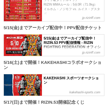
※オープニングファイトは11:30開始予定
RIZIN MMAルール：5分3R（71.0kg）
終了予定時間
イルホム・ノジモフ vs. ルイス・グスタ
20:00〜21:00頃
ボ
※試合内容、イベント進行によって終了
jp.rizinff.com
第10試合／平本蓮 vs. 皇治
予定時間が前後することがありますので
RIZINスタンディングバウト特別ルール：
ご了承ください。
5/15(金)までアーカイブ配信中！PPV配信チケット
3分 3R（無差別級）
会場
※10オンスグローブ着用
GLION ARENA KOBE
平本蓮 vs. 皇治
阪急「神戸三宮駅」：徒歩 約18分
5/15(金)までアーカイブ配信中！
第9試合／高木凌 vs. リー・カイウェン
RIZIN.53 PPV配信情報 - RIZIN
阪神「神戸三宮駅」：徒歩 約1...
RIZIN MMAルール：5分3R（66.0kg）
FIGHTING FEDERATION オフィシ
高木凌 vs. リー・カイウェン
ャルサイト
jp.rizinff.com
第8...
RIZIN.53のPPV配信チケットが、4月17日
5/16(土)まで開催！KAKEHASHIコラボオークショ
（金）12時よりRIZIN 100 CLUB、RIZIN
LIVE、ABEMA、U-NEXTにて販売がスタ
ン
ートしたぞ！（※スカパー！は4/22(水)販
売開始）
KAKEHASHI スポーツオークショ
お得なPPV前売りチケットは、大会前日
ン
の5月9日（土）23:59まで販売！
会場に来られない方、また会場にも行く
kakehashi-sports.com
が実況・解説ありで試合を見たい方は是
非、お好きな配信サービスでRIZIN.53を
5/17(日)まで開催！RIZIN.53開催記念くじ
全試合リアルタイムで視聴しよう！
PPV販売スケジュール一覧