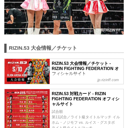
RIZIN.53 大会情報／チケット
RIZIN.53 大会情報／チケット -
RIZIN FIGHTING FEDERATION オ
フィシャルサイト
jp.rizinff.com
MOVIE
【Trailer】RIZIN.53 | イルホム・ノジモフ
RIZIN.53 対戦カード - RIZIN
vs. ルイス・グスタボ
FIGHTING FEDERATION オフィシ
youtu.be
ャルサイト
RIZIN.53 大会概要
試合順
開催日時
第11試合／ライト級タイトルマッチ イル
2026年5月10日（日）12:00開場／14:00開
ホム・ノジモフ vs. ルイス・グスタボ
始
ライト級タイトルマッチ