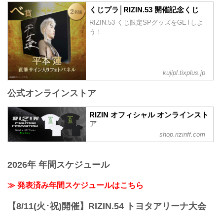
配信日時 料金 配信媒体 アー...
くじプラ│RIZIN.53 開催記念くじ
RIZIN.53 くじ限定SPグッズをGETしよ
う！
kujipl.tixplus.jp
公式オンラインストア
RIZIN オフィシャル オンラインスト
ア
shop.rizinff.com
日本の総合格闘技団体「RIZIN（ライジ
ン）」の公式グッズ販売店。大会やイベ
ントで着用して、RIZINを身近に感じよ
2026年 年間スケジュール
う。
≫ 発表済み年間スケジュールはこちら
【8/11(火･祝)開催】RIZIN.54 トヨタアリーナ大会