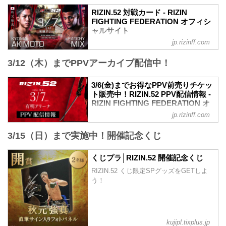
【Trailer】RIZIN.52 | 秋元強真 vs. パッチ
RIZIN.52 対戦カード - RIZIN
ー・ミックス etc.
FIGHTING FEDERATION オフィシ
youtu.be
ャルサイト
RIZIN.52 大会概要
jp.rizinff.com
試合順
開催日時
第12試合／秋元強真 vs. パッチー・ミッ
2026年3月7日（土）12:30開場／14:00開
3/12（木）までPPVアーカイブ配信中！
クス
始
RIZIN MMAルール：5分3R（66.0kg）
会場
秋元強真 vs. パッチー・ミックス
3/6(金)までお得なPPV前売りチケッ
有明アリーナ
第11試合／ルイス・グスタボ vs. 桜庭大
ト販売中！RIZIN.52 PPV配信情報 -
TOKYO ARIAKE ARENA｜「東京有明ア
世
RIZIN FIGHTING FEDERATION オ
リーナ」オフィシャルサイト
RIZIN MMAルール：5分3R（71.0kg）
フィシャルサイト
東京有明アリーナ(TOKYO ARIAKE
jp.rizinff.com
ルイス・グスタボ vs. 桜庭大世
ARENA INC.)のオフィシャルサイトで
RIZIN.52のPPV配信チケットが、2月6日
第10試合／高木凌 vs. 木村柊也
す。東京の文化とグローバルなエンタテ
3/15（日）まで実施中！開催記念くじ
（金）12時よりRIZIN 100 CLUB、RIZIN
RIZIN MMAルール：5分3R（66.0kg）
インメントが行き交う、新たな時代の
LIVE、ABEMA、U-NEXTにて販売がスタ
高木凌 vs. 木村柊也
TOKYOベイエリアへ。...
ートしたぞ！（※スカパー！は2/17(火)販
くじプラ│RIZIN.52 開催記念くじ
第9試合／ビクター・コレスニック vs. 武
売開始）
田光司
RIZIN.52 くじ限定SPグッズをGETしよ
お得なPPV前売りチケットは、大会前日
RIZIN MMAルール：5分 3R（71...
う！
の3月6日（金）23:59まで販売！
会場に来られない方、また会場にも行く
が実況・解説ありで試合を見たい方は是
非、お好きな配信サービスでRIZIN.52を
全試合リアルタイムで視聴しよう！
kujipl.tixplus.jp