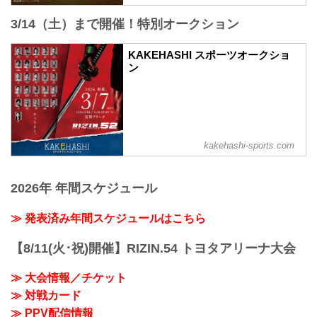
PPV販売スケジュール一覧
配信日時 料金 配信媒体 アーカ...
3/14（土）まで開催！特別オークション
KAKEHASHI スポーツオークショ
ン
kakehashi-sports.com
2026年 年間スケジュール
≫ 発表済み年間スケジュールはこちら
【8/11(火･祝)開催】RIZIN.54 トヨタアリーナ大会
≫ 大会情報／チケット
≫ 対戦カード
≫ PPV配信情報