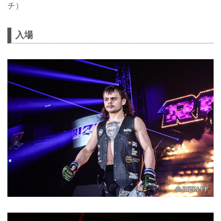
チ）
入場