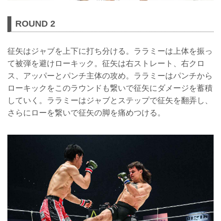
ROUND 2
征矢はジャブを上下に打ち分ける。ララミーは上体を振っ
て被弾を避けローキック。征矢は右ストレート、右クロ
ス、アッパーとパンチ主体の攻め。ララミーはパンチから
ローキックをこのラウンドも繋いで征矢にダメージを蓄積
していく。ララミーはジャブとステップで征矢を翻弄し、
さらにローを繋いで征矢の脚を痛めつける。