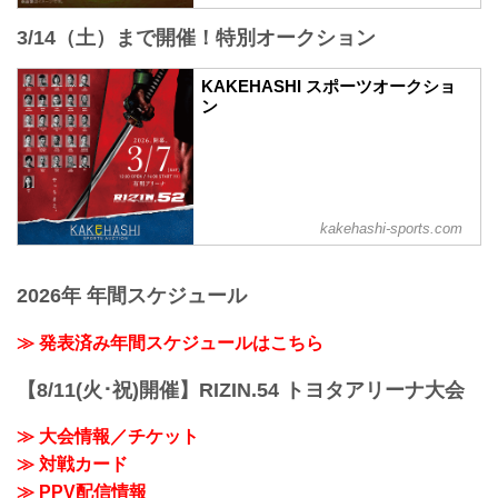
PPV販売スケジュール一覧
配信日時 料金 配信媒体 アーカ...
3/14（土）まで開催！特別オークション
KAKEHASHI スポーツオークショ
ン
kakehashi-sports.com
2026年 年間スケジュール
≫ 発表済み年間スケジュールはこちら
【8/11(火･祝)開催】RIZIN.54 トヨタアリーナ大会
≫ 大会情報／チケット
≫ 対戦カード
≫ PPV配信情報