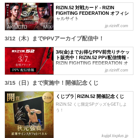
【Trailer】RIZIN.52 | 秋元強真 vs. パッチ
RIZIN.52 対戦カード - RIZIN
ー・ミックス etc.
FIGHTING FEDERATION オフィシ
youtu.be
ャルサイト
RIZIN.52 大会概要
jp.rizinff.com
試合順
開催日時
第12試合／秋元強真 vs. パッチー・ミッ
2026年3月7日（土）12:30開場／14:00開
3/12（木）までPPVアーカイブ配信中！
クス
始
RIZIN MMAルール：5分3R（66.0kg）
会場
秋元強真 vs. パッチー・ミックス
3/6(金)までお得なPPV前売りチケッ
有明アリーナ
第11試合／ルイス・グスタボ vs. 桜庭大
ト販売中！RIZIN.52 PPV配信情報 -
TOKYO ARIAKE ARENA｜「東京有明ア
世
RIZIN FIGHTING FEDERATION オ
リーナ」オフィシャルサイト
RIZIN MMAルール：5分3R（71.0kg）
フィシャルサイト
東京有明アリーナ(TOKYO ARIAKE
jp.rizinff.com
ルイス・グスタボ vs. 桜庭大世
ARENA INC.)のオフィシャルサイトで
RIZIN.52のPPV配信チケットが、2月6日
第10試合／高木凌 vs. 木村柊也
す。東京の文化とグローバルなエンタテ
3/15（日）まで実施中！開催記念くじ
（金）12時よりRIZIN 100 CLUB、RIZIN
RIZIN MMAルール：5分3R（66.0kg）
インメントが行き交う、新たな時代の
LIVE、ABEMA、U-NEXTにて販売がスタ
高木凌 vs. 木村柊也
TOKYOベイエリアへ。...
ートしたぞ！（※スカパー！は2/17(火)販
くじプラ│RIZIN.52 開催記念くじ
第9試合／ビクター・コレスニック vs. 武
売開始）
田光司
RIZIN.52 くじ限定SPグッズをGETしよ
お得なPPV前売りチケットは、大会前日
RIZIN MMAルール：5分 3R（71...
う！
の3月6日（金）23:59まで販売！
会場に来られない方、また会場にも行く
が実況・解説ありで試合を見たい方は是
非、お好きな配信サービスでRIZIN.52を
全試合リアルタイムで視聴しよう！
kujipl.tixplus.jp