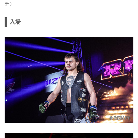
チ）
入場