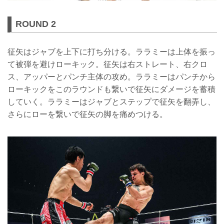
ROUND 2
征矢はジャブを上下に打ち分ける。ララミーは上体を振っ
て被弾を避けローキック。征矢は右ストレート、右クロ
ス、アッパーとパンチ主体の攻め。ララミーはパンチから
ローキックをこのラウンドも繋いで征矢にダメージを蓄積
していく。ララミーはジャブとステップで征矢を翻弄し、
さらにローを繋いで征矢の脚を痛めつける。