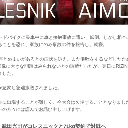
ロードバイクに乗車中に車と接触事故に遭い、転倒。しかし相本
ることを恐れ、家族にのみ事故の件を報告し、就寝。
頭痛とめまいがあるとの症状を訴え、また嘔吐をするなどしたた
画像に大きな問題はみられないとの診断だったが、翌日にRIZI
ました。
が急変し急遽搬送されました。
会に出場することが難しく、今大会は欠場することとなりまし
ンの方々には謹んでお詫び申し上げます。
武田光司がコレスニックと71kg契約で対戦へ