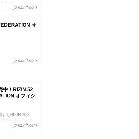
クス etc.
jp.rizinff.com
 FEDERATION オ
ナ」オフィシャルサイト
C.)のオフィシャルサイ
メントが行き交う、
jp.rizinff.com
！RIZIN.52
ERATION オフィシ
りRIZIN 100
て販売がスタートしたぞ！
jp.rizinff.com
金）23:59まで販