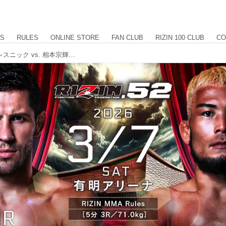
US
RULES
ONLINE STORE
FAN CLUB
RIZIN 100 CLUB
CO
【試合変更】第9試合／ビクター・コレスニック vs. 相本宗輝 対戦カード変更のお知らせ RIZIN.52