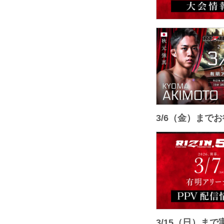
3/6（金）まで
3/15（日）ま