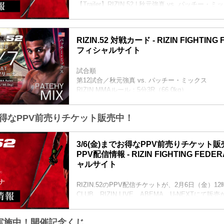
【Trailer】RIZIN.52 | 秋元強真 vs. パッチー・ミッ
youtu.be
RIZIN.52 大会概要
開催日時
RIZIN.52 対戦カード - RIZIN FIGHTING
2026年3月7日（土）12:30開場／14:00開始
フィシャルサイト
会場
有明アリーナ
TOKYO ARIAKE ARENA｜「東京有明アリー
試合順
東京有明アリーナ(TOKYO ARIAKE ARENA IN
第12試合／秋元強真 vs. パッチー・ミックス
トです。東京の文化とグローバルなエンタテイン
RIZIN MMAルール：5分3R（66.0kg）
新たな時代のTOKYOベイエリアへ。...
秋元強真 vs. パッチー・ミックス
第11試合／ルイス・グスタボ vs. 桜庭大世
お得なPPV前売りチケット販売中！
RIZIN MMAルール：5分3R（71.0kg）
ルイス・グスタボ vs. 桜庭大世
第10試合／高木凌 vs. 木村柊也
3/6(金)までお得なPPV前売りチケット販売中
RIZIN MMAルール：5分3R（66.0kg）
PPV配信情報 - RIZIN FIGHTING FED
高木凌 vs. 木村柊也
ャルサイト
第9試合／ビクター・コレスニック vs. 相本宗輝
RIZIN MMAルール：5分3R（66....
RIZIN.52のPPV配信チケットが、2月6日（金）12時よ
CLUB、RIZIN LIVE、ABEMA、U-NEXTに
（※スカパー！は2/17(火)販売開始）
お得なPPV前売りチケットは、大会前日の3月6日（
で実施中！開催記念くじ
売！