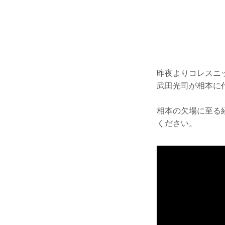
昨夜よりコレスニ
武田光司が相本に
相本の欠場に至る
ください。