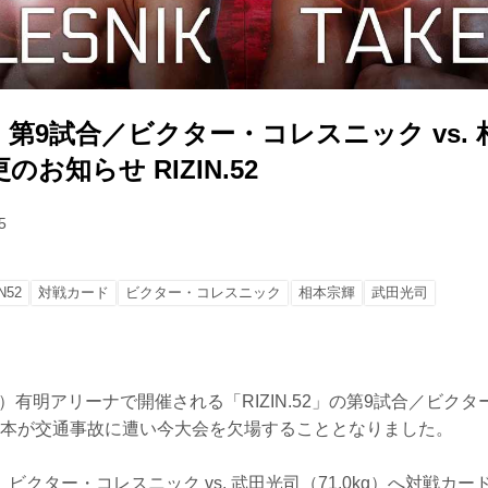
第9試合／ビクター・コレスニック vs. 
お知らせ RIZIN.52
5
N52
対戦カード
ビクター・コレスニック
相本宗輝
武田光司
（土）有明アリーナで開催される「RIZIN.52」の第9試合／ビク
、相本が交通事故に遭い今大会を欠場することとなりました。
ビクター・コレスニック vs. 武田光司（71.0kg）へ対戦カ