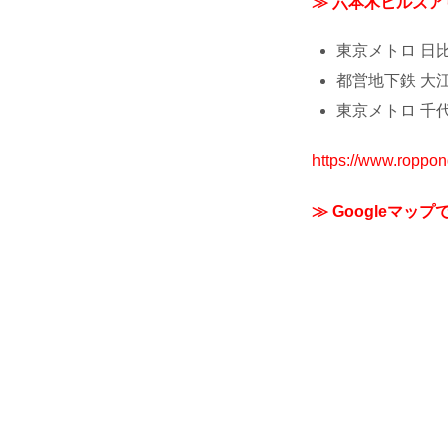
≫ 六本木ヒルズア
東京メトロ 日
都営地下鉄 大
東京メトロ 千代
https://www.roppon
≫ Googleマップ