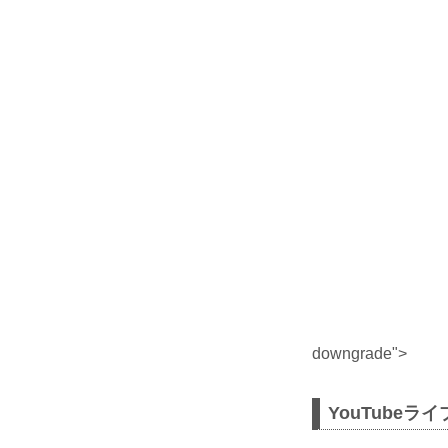
downgrade">
YouTubeラ