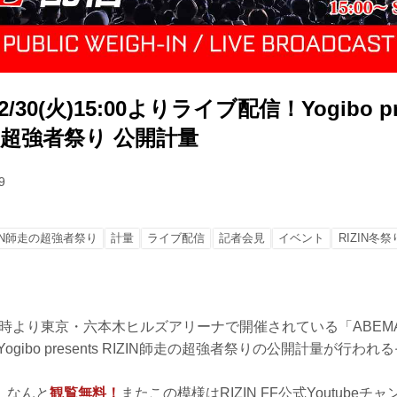
30(火)15:00よりライブ配信！Yogibo pre
走の超強者祭り 公開計量
9
ZIN師走の超強者祭り
計量
ライブ配信
記者会見
イベント
RIZIN冬祭
5時より東京・六本木ヒルズアリーナで開催されている「ABEMA pres
ogibo presents RIZIN師走の超強者祭りの公開計量が行われ
、なんと
観覧無料！
またこの模様はRIZIN FF公式Youtube