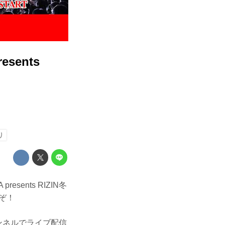
sents
り
ents RIZIN冬
るぞ！
チャンネルでライブ配信