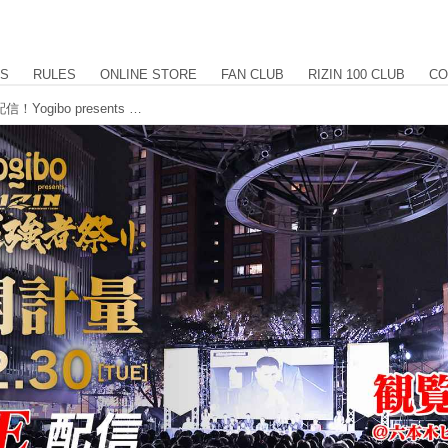
US
RULES
ONLINE STORE
FAN CLUB
RIZIN 100 CLUB
CO
観覧無料！12/30(火)15:00よりライブ配信！Yogibo presents RIZIN師走の超強者祭り 公開計量