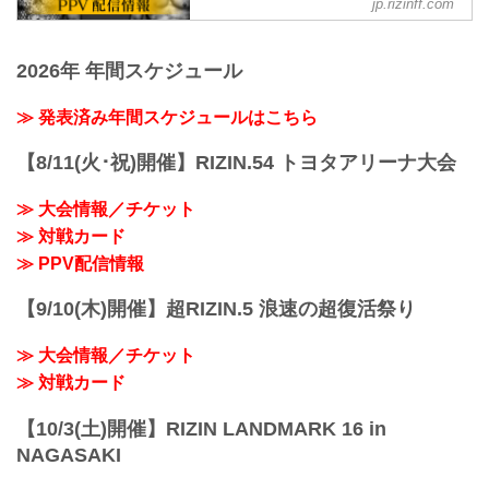
駅」：徒歩 約13分
jp.rizinff.com
摩嶋一整 vs. 木村柊也
FEDERATION オフィシャルサイト
アクセス情報 : TOTTEI | GLION ARENA
RIZIN MMAルール：5分 3R（66.0kg）
KO...
RIZIN LANDMARK 12 in KOBEのPPV配
摩嶋一整 vs. 木村柊也
信チケットが、10月10日（金）12時より
2026年 年間スケジュール
中島太一 vs. 後藤丈治
RIZIN 100 CLUB、RIZIN LIVE、
RIZIN MMAルール：5分3R（61.0kg）
ABEMA、U-NEXTにて販売がスタートし
≫ 発表済み年間スケジュールはこちら
中島太一 ...
たぞ！（※スカパー！は※10/17（金）販
売開始）
【8/11(火･祝)開催】RIZIN.54 トヨタアリーナ大会
お得なPPV前売りチケットは、大会前日
の11月2日（日）23:59まで販売！
≫ 大会情報／チケット
会場に来られない方、また会場にも行く
が実況・解説ありで試合を見たい方は是
≫ 対戦カード
非、お好きな配信サービスでRIZIN
≫ PPV配信情報
LANDMARK 12 in KOBEを全試合リアル
タイ...
【9/10(木)開催】超RIZIN.5 浪速の超復活祭り
≫ 大会情報／チケット
≫ 対戦カード
【10/3(土)開催】RIZIN LANDMARK 16 in
NAGASAKI