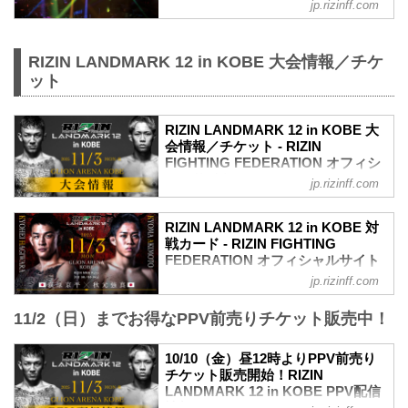
同）
jp.rizinff.com
④各プレイガイドの一般発売
※②はお申込み多数の場合、お席の優先
確保のみで、...
RIZIN LANDMARK 12 in KOBE 大会情報／チケ
ット
RIZIN LANDMARK 12 in KOBE 大
会情報／チケット - RIZIN
FIGHTING FEDERATION オフィシ
ャルサイト
jp.rizinff.com
RIZIN LANDMARK 12 in KOBE 大会概要
開催日時
RIZIN LANDMARK 12 in KOBE 対
2025年11月3日（月・祝）11:00開場（予
戦カード - RIZIN FIGHTING
定）／13:00開始（予定）
FEDERATION オフィシャルサイト
※開場・開始時間は決定次第RIZIN FFオ
jp.rizinff.com
萩原京平 vs. 秋元強真
フィシャルサイトにてご案内します。
RIZIN MMAルール：5分3R（66.0kg）
会場
11/2（日）までお得なPPV前売りチケット販売中！
萩原京平 vs. 秋元強真
GLION ARENA KOBE
女子スーパーアトム級タイトルマッチ／
阪急「神戸三宮駅」：徒歩 約18分
伊澤星花 vs. 大島沙緒里
10/10（金）昼12時よりPPV前売り
阪神「神戸三宮駅」：徒歩 約17分
女子スーパーアトム級タイトルマッチ
チケット販売開始！RIZIN
JR「三ノ宮駅」：徒歩 約20分
RIZIN MMAルール：5分 3R（49.0kg）
LANDMARK 12 in KOBE PPV配信
ポートライナー「ポートターミナル
伊澤星花 vs. 大島沙緒里
情報 - RIZIN FIGHTING