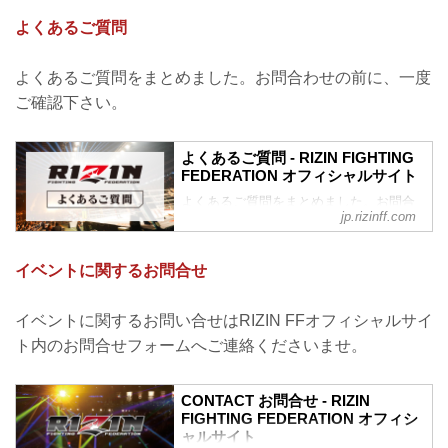
よくあるご質問
よくあるご質問をまとめました。お問合わせの前に、一度
ご確認下さい。
よくあるご質問 - RIZIN FIGHTING
FEDERATION オフィシャルサイト
よくあるご質問をまとめました。お問合
jp.rizinff.com
わせの前に、一度ご確認下さい。
チケットに関してよくあるご質問
Q.1 より良い席で観戦したいのですが、
イベントに関するお問合せ
どの先行でチケットを買うと一番良い席
で見れますか？
A. より良い席のご案内は、以下の順番と
イベントに関するお問い合せはRIZIN FFオフィシャルサイ
なります。
ト内のお問合せフォームへご連絡くださいませ。
①ファンクラブ先行（超強者）
②ファンクラブ先行（強者）/ RIZIN 100
CLUB先行
CONTACT お問合せ - RIZIN
③先行販売（オフィシャルサイト先行・
FIGHTING FEDERATION オフィシ
プレイガイド先行・番組・チラシ等 順不
ャルサイト