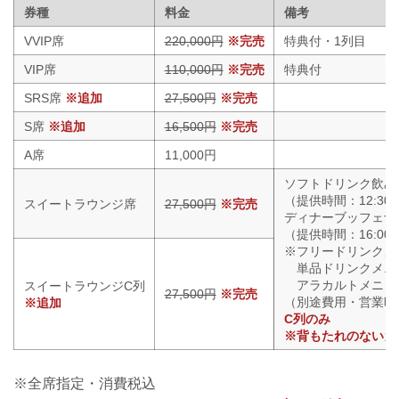
券種
料金
備考
VVIP席
220,000円
※完売
特典付・1列目
VIP席
110,000円
※完売
特典付
SRS席
※追加
27,500円
※完売
S席
※追加
16,500円
※完売
A席
11,000円
ソフトドリンク飲み
（提供時間：12:30〜
スイートラウンジ席
27,500円
※完売
ディナーブッフェ食
（提供時間：16:00～
※フリードリンクメ
単品ドリンクメニ
アラカルトメニュ
スイートラウンジC列
27,500円
※完売
（別途費用・営業時間1
※追加
C列のみ
※背もたれのないカ
※全席指定・消費税込