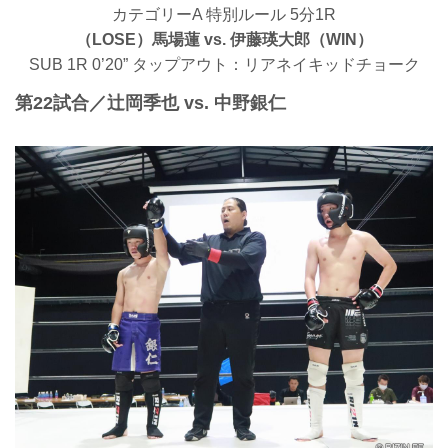
カテゴリーA 特別ルール 5分1R
（LOSE）馬場蓮 vs. 伊藤瑛大郎（WIN）
SUB 1R 0’20” タップアウト：リアネイキッドチョーク
第22試合／辻岡季也 vs. 中野銀仁