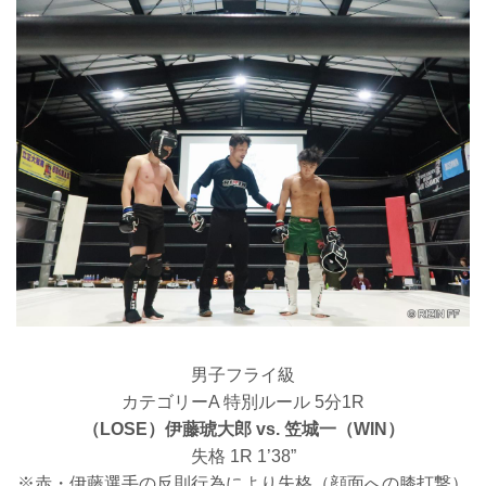
男子フライ級
カテゴリーA 特別ルール 5分1R
（LOSE）伊藤琥大郎 vs. 笠城一（WIN）
失格 1R 1’38”
※赤・伊藤選手の反則行為により失格（顔面への膝打撃）