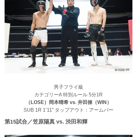
男子フライ級
カテゴリーA 特別ルール 5分1R
（LOSE）岡本晴希 vs. 井田徠（WIN）
SUB 1R 1’11” タップアウト：アームバー
第15試合／笠原陽真 vs. 渋田和輝