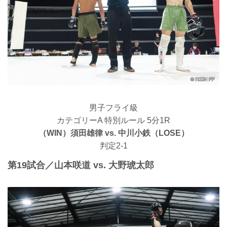
男子フライ級
カテゴリーA 特別ルール 5分1R
（WIN）須田雄律 vs. 中川小鉄（LOSE）
判定2-1
第19試合／山本咲道 vs. 大野琥太郎