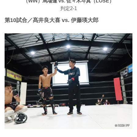
（WIN）馬場蓮 vs. 佐々木斗真（LOSE）
判定2-1
第10試合／髙井良大喜 vs. 伊藤瑛大郎