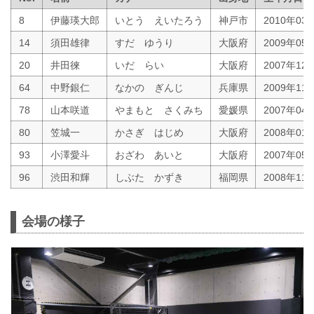
8
伊藤瑛大郎
いとう えいたろう
神戸市
2010年03
14
須田雄律
すだ ゆうり
大阪府
2009年05
20
井田徠
いだ らい
大阪府
2007年12
64
中野銀仁
なかの ぎんじ
兵庫県
2009年11
78
山本咲道
やまもと さくみち
愛媛県
2007年04
80
笠城一
かさぎ はじめ
大阪府
2008年01
93
小澤愛斗
おざわ あいと
大阪府
2007年05
96
渋田和輝
しぶた かずき
福岡県
2008年11
会場の様子