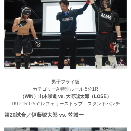
男子フライ級
カテゴリーA 特別ルール 5分1R
（WIN）山本咲道 vs. 大野琥太郎（LOSE）
TKO 1R 0’55” レフェリーストップ：スタンドパンチ
第20試合／伊藤琥大郎 vs. 笠城一