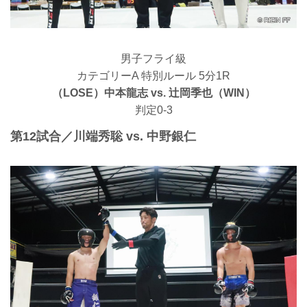
男子フライ級
カテゴリーA 特別ルール 5分1R
（LOSE）中本龍志 vs. 辻岡季也（WIN）
判定0-3
第12試合／川端秀聡 vs. 中野銀仁