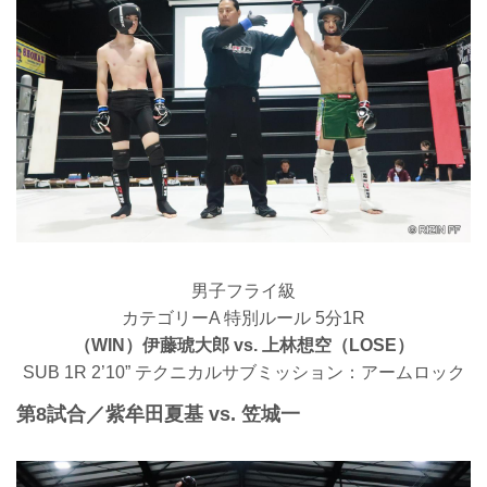
男子フライ級
カテゴリーA 特別ルール 5分1R
（WIN）伊藤琥大郎 vs. 上林想空（LOSE）
SUB 1R 2’10” テクニカルサブミッション：アームロック
第8試合／紫牟田夏基 vs. 笠城一