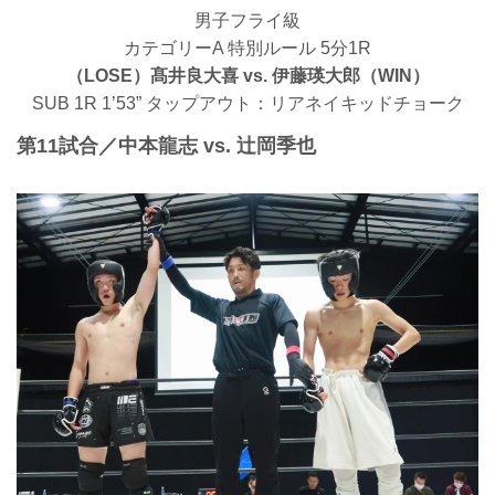
男子フライ級
カテゴリーA 特別ルール 5分1R
（LOSE）髙井良大喜 vs. 伊藤瑛大郎（WIN）
SUB 1R 1’53” タップアウト：リアネイキッドチョーク
第11試合／中本龍志 vs. 辻岡季也