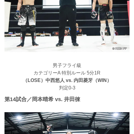
男子フライ級
カテゴリーA 特別ルール 5分1R
（LOSE）中西悠人 vs. 内田菱牙（WIN）
判定0-3
第14試合／岡本晴希 vs. 井田徠