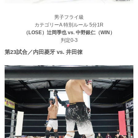
男子フライ級
カテゴリーA 特別ルール 5分1R
（LOSE）辻岡季也 vs. 中野銀仁（WIN）
判定0-3
第23試合／内田菱牙 vs. 井田徠