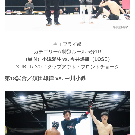
男子フライ級
カテゴリーA 特別ルール 5分1R
（WIN）小澤愛斗 vs. 今井煌凱（LOSE）
SUB 1R 3’01” タップアウト：フロントチョーク
第18試合／須田雄律 vs. 中川小鉄