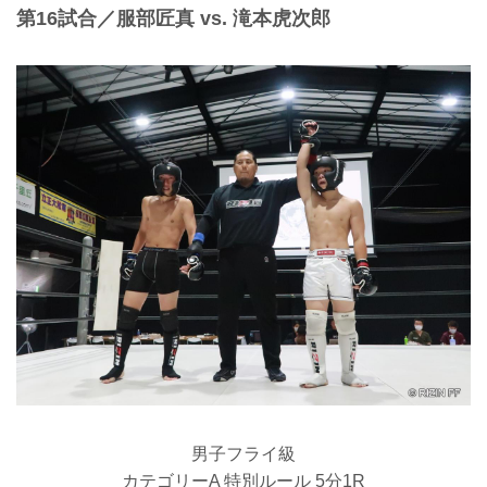
第16試合／服部匠真 vs. 滝本虎次郎
男子フライ級
カテゴリーA 特別ルール 5分1R