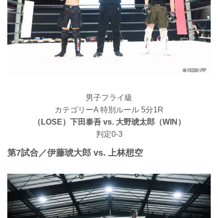
男子フライ級
カテゴリーA 特別ルール 5分1R
（LOSE）下田泰吾 vs. 大野琥太郎（WIN）
判定0-3
第7試合／伊藤琥大郎 vs. 上林想空