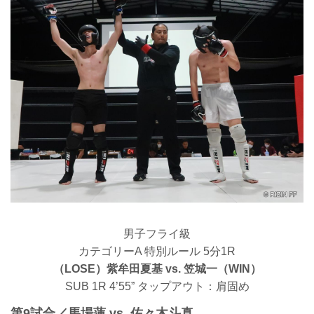
男子フライ級
カテゴリーA 特別ルール 5分1R
（LOSE）紫牟田夏基 vs. 笠城一（WIN）
SUB 1R 4’55” タップアウト：肩固め
第9試合／馬場蓮 vs. 佐々木斗真