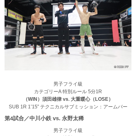
男子フライ級
カテゴリーA 特別ルール 5分1R
（WIN）須田雄律 vs. 大重暖心（LOSE）
SUB 1R 1’15” テクニカルサブミッション：アームバー
第4試合／中川小鉄 vs. 永野太稀
男子フライ級