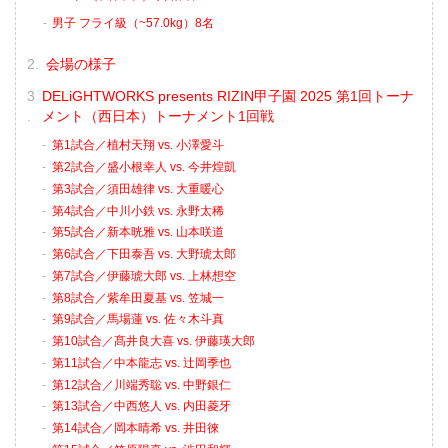
男子 フライ級（~57.0kg）8名
会場の様子
DELiGHTWORKS presents RIZIN甲子園 2025 第1回トーナ
メント（西日本）トーナメント1回戦
第1試合／植村天翔 vs. 小澤愛斗
第2試合／盛小根幸人 vs. 今井煌凱
第3試合／須田雄律 vs. 大重暖心
第4試合／中川小鉄 vs. 永野太稀
第5試合／新本晄雅 vs. 山本咲道
第6試合／下田泰吾 vs. 大野琥太郎
第7試合／伊藤琥大郎 vs. 上林想空
第8試合／紫牟田夏基 vs. 笠城一
第9試合／馬場蓮 vs. 佐々木斗真
第10試合／髙井良大喜 vs. 伊藤瑛大郎
第11試合／中本龍志 vs. 辻岡季也
第12試合／川端秀聡 vs. 中野銀仁
第13試合／中西悠人 vs. 内田菱牙
第14試合／岡本晴希 vs. 井田徠