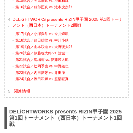
第15試合／笠原陽真 vs. 渋田和輝
第16試合／服部匠真 vs. 滝本虎次郎
DELiGHTWORKS presents RIZIN甲子園 2025 第1回トーナ
メント（西日本）トーナメント2回戦
第17試合／小澤愛斗 vs. 今井煌凱
第18試合／須田雄律 vs. 中川小鉄
第19試合／山本咲道 vs. 大野琥太郎
第20試合／伊藤琥大郎 vs. 笠城一
第21試合／馬場蓮 vs. 伊藤瑛大郎
第22試合／辻岡季也 vs. 中野銀仁
第23試合／内田菱牙 vs. 井田徠
第24試合／渋田和輝 vs. 服部匠真
関連情報
DELiGHTWORKS presents RIZIN甲子園 2025
第1回トーナメント（西日本）トーナメント1回
戦