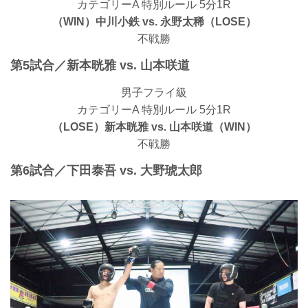
カテゴリーA 特別ルール 5分1R
（WIN）中川小鉄 vs. 永野太稀（LOSE）
不戦勝
第5試合／新本晄雅 vs. 山本咲道
男子フライ級
カテゴリーA 特別ルール 5分1R
（LOSE）新本晄雅 vs. 山本咲道（WIN）
不戦勝
第6試合／下田泰吾 vs. 大野琥太郎