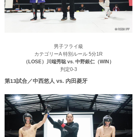
男子フライ級
カテゴリーA 特別ルール 5分1R
（LOSE）川端秀聡 vs. 中野銀仁（WIN）
判定0-3
第13試合／中西悠人 vs. 内田菱牙