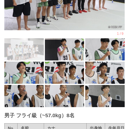
男子 フライ級（~57.0kg）8名
No.
名前
カナ
出身地
生年月日