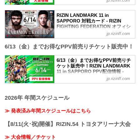
jp.rizinff.com
MOVIE
- YouTube
RIZIN LANDMARK 11 in
youtu.be
SAPPORO 対戦カード - RIZIN
RIZIN LANDMARK 11 in SAPPORO 大会
FIGHTING FEDERATION オフィシ
概要
ャルサイト
jp.rizinff.com
開催日時
試合順
2025年6月14日（土）12:00開場 / 14:00開
6/13（金）までお得なPPV前売りチケット販売中！
第15試合／ヴガール・ケラモフ vs. 木村
始
柊也
※オープニングファイトは12:30開始予定
RIZIN MMAルール：5分3R（66.0kg）
6/13（金）までお得なPPV前売りチ
終了予定時間
ヴガール・ケラモフ vs. 木村柊也
ケット販売中！RIZIN LANDMARK
19:00〜20:00頃
第14試合／堀江圭功 vs. 西川大和
11 in SAPPORO PPV配信情報 -
※試合内容、イベント進行によって終了
RIZIN MMAルール：5分3R（71.0kg）
RIZIN FIGHTING FEDERATION オ
予定時間が前後することがありますので
jp.rizinff.com
堀江圭功 vs. 西川大和
フィシャルサイト
ご了承ください。
第13試合／イルホム・ノジモフ vs. 新居
会場
RIZIN LANDMARK 11 in SAPPOROの
すぐる
真駒内セキスイハイムアイスアリーナ
PPV配信チケットが、5月26日（月）12
2026年 年間スケジュール
RIZIN MMAルール：5分3R（66.0kg）
札幌市営地下鉄南北線「真駒内」駅 徒歩
時よりRIZIN 100 CLUB、ABEMA、U-
イルホム・ノジモフ vs. 新居すぐる
約25分
NEXT、RIZIN LIVEにて販売がスタート
≫ 発表済み年間スケジュールはこちら
第12試合／山本空良 vs. 鈴木博昭
「上町1丁目」バス停留所 徒歩約5分
するぞ！
RIZIN MMAルール：5分3R（66....
...
お得なPPV前売りチケットは、大会前日
【8/11(火･祝)開催】RIZIN.54 トヨタアリーナ大会
の6月13日（金）23:59まで販売！
会場に来られない方、また会場にも行く
≫ 大会情報／チケット
が実況・解説ありで試合を見たい方は是