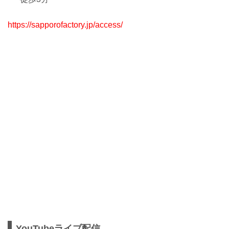
https://sapporofactory.jp/access/
YouTubeライブ配信