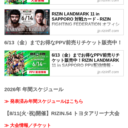
jp.rizinff.com
MOVIE
- YouTube
RIZIN LANDMARK 11 in
youtu.be
SAPPORO 対戦カード - RIZIN
RIZIN LANDMARK 11 in SAPPORO 大会
FIGHTING FEDERATION オフィシ
概要
ャルサイト
jp.rizinff.com
開催日時
試合順
2025年6月14日（土）12:00開場 / 14:00開
6/13（金）までお得なPPV前売りチケット販売中！
第15試合／ヴガール・ケラモフ vs. 木村
始
柊也
※オープニングファイトは12:30開始予定
RIZIN MMAルール：5分3R（66.0kg）
6/13（金）までお得なPPV前売りチ
終了予定時間
ヴガール・ケラモフ vs. 木村柊也
ケット販売中！RIZIN LANDMARK
19:00〜20:00頃
第14試合／堀江圭功 vs. 西川大和
11 in SAPPORO PPV配信情報 -
※試合内容、イベント進行によって終了
RIZIN MMAルール：5分3R（71.0kg）
RIZIN FIGHTING FEDERATION オ
予定時間が前後することがありますので
jp.rizinff.com
堀江圭功 vs. 西川大和
フィシャルサイト
ご了承ください。
第13試合／イルホム・ノジモフ vs. 新居
会場
RIZIN LANDMARK 11 in SAPPOROの
すぐる
真駒内セキスイハイムアイスアリーナ
PPV配信チケットが、5月26日（月）12
2026年 年間スケジュール
RIZIN MMAルール：5分3R（66.0kg）
札幌市営地下鉄南北線「真駒内」駅 徒歩
時よりRIZIN 100 CLUB、ABEMA、U-
イルホム・ノジモフ vs. 新居すぐる
約25分
NEXT、RIZIN LIVEにて販売がスタート
≫ 発表済み年間スケジュールはこちら
第12試合／山本空良 vs. 鈴木博昭
「上町1丁目」バス停留所 徒歩約5分
するぞ！
RIZIN MMAルール：5分3R（66....
...
お得なPPV前売りチケットは、大会前日
【8/11(火･祝)開催】RIZIN.54 トヨタアリーナ大会
の6月13日（金）23:59まで販売！
会場に来られない方、また会場にも行く
≫ 大会情報／チケット
が実況・解説ありで試合を見たい方は是