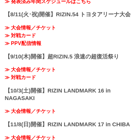
≫ 発表済み年間スケジュールはこちら
「上町1丁目」バス停留所 徒歩約5分
するぞ！
...
お得なPPV前売りチケットは、大会前日
【8/11(火･祝)開催】RIZIN.54 トヨタアリーナ大会
の6月13日（金）23:59まで販売！
会場に来られない方、また会場にも行く
≫ 大会情報／チケット
が実況・解説ありで試合を見たい方は是
非、お好きな配信サービスでRIZIN
≫ 対戦カード
LANDMARK 11 in SAPPOROを全試合リ
≫ PPV配信情報
アルタイムで視聴しよう！
PPV販売スケジ...
【9/10(木)開催】超RIZIN.5 浪速の超復活祭り
≫ 大会情報／チケット
≫ 対戦カード
【10/3(土)開催】RIZIN LANDMARK 16 in
NAGASAKI
≫ 大会情報／チケット
【11/8(日)開催】RIZIN LANDMARK 17 in CHIBA
≫ 大会情報／チケット