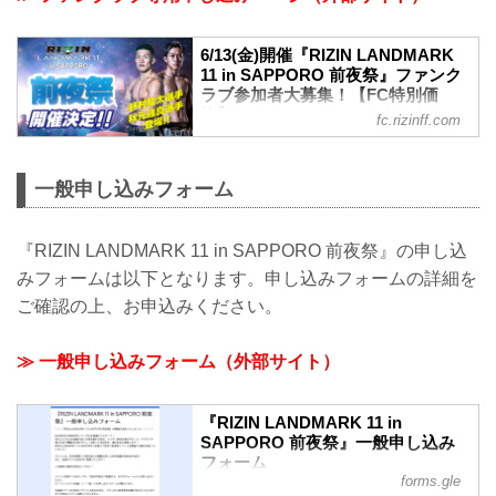
6/13(金)開催『RIZIN LANDMARK
11 in SAPPORO 前夜祭』ファンク
ラブ参加者大募集！【FC特別価
格】
fc.rizinff.com
6月13日（金）札幌市内某所にて「RIZIN
LANDMARK 11 in SAPPORO 前夜祭」を
開催することが決定 ファンクラブ会員様
一般申し込みフォーム
は特別価格にてご参加いただけます！ フ
ァンの皆様から大好評の前夜祭イベン
ト！皆様のご応募お待ちしております！
『RIZIN LANDMARK 11 in SAPPORO 前夜祭』の申し込
※当イベントは抽選にて参加者を決定い
みフォームは以下となります。申し込みフォームの詳細を
たします。 RIZIN LANDMARK 11 in
ご確認の上、お申込みください。
SAPPORO 前夜祭 ■開催日時 2025年6月
13日（金）19:00〜21:00（予定） ■開催
場所 札幌市内某所（当選者へのみお知ら
≫ 一般申し込みフォーム（外部サイト）
せ致します。） ...
『RIZIN LANDMARK 11 in
SAPPORO 前夜祭』一般申し込み
フォーム
forms.gle
＼＼＼『RIZIN LANDMARK 11 in