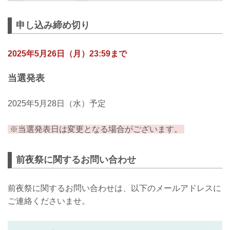
SAPPORO 前夜祭』の開催が決定いたし
ました！！／／／
申し込み締め切り
2025年のLANDMARKシリーズは北海道か
らスタート！
2年ぶりとなる北海道大会には地元選手を
2025年5月26日（月）23:59まで
始め、フェザー級元王者のヴガール・ケ
ラモフや香川大会で衝撃のRIZINデビュー
を飾った木村柊也、堀江圭功も参戦しま
当選発表
す！
RIZIN LANDMARK 11 in SAPPOROに先
2025年5月28日（水）予定
駆けて前日に前夜祭イベントを開催する
事が決定いたしました！
ゲストには、RIZIN男祭りで高木凌との
※当選発表日は変更となる場合がございます。
激...
前夜祭に関するお問い合わせ
前夜祭に関するお問い合わせは、以下のメールアドレスに
ご連絡くださいませ。