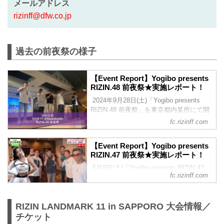
メールアドレス
rizinff@dfw.co.jp
過去の前夜祭の様子
【Event Report】Yogibo presents
RIZIN.48 前夜祭★実施レポート！
2024年9月28日(土)「Yogibo presents
RIZIN.48 前夜祭」を東京都内某所にて開
催しました。当日の様子を、レポートに
fc.rizinff.com
してお届けいたします。※今回動画の更
新はございません。 ▽Yogibo presents
【Event Report】Yogibo presents
RIZIN.48 前夜祭の概要はこちら▽
RIZIN.47 前夜祭★実施レポート！
2024/9/4 公開 9/28(土)開催『Yogibo
prezents RIZIN.48 前夜祭』ファンクラブ
6月8日(土)「Yogibo presents RIZIN.47
fc.rizinff.com
参加者大募集！【FC特別価格】 ▼ダブル
前夜祭」を東京都内某所にて開催しまし
タイトルマッチを含むRIZIN.48の試合の
た。 当日の様子を、レポートとムービー
前日「Yogibo ...
にてお届けいたします。前回に引き続
RIZIN LANDMARK 11 in SAPPORO 大会情報／
き、RIZINガールが前夜祭に密着した「会
員様限定ムービー」も公開！是非ご覧く
チケット