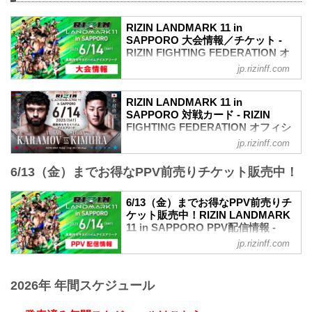
ださい⭐ ▽RIZIN.47前夜祭の概要はこち
ら▽ 2024/5/15 公開 6/8(土)開催
RIZIN LANDMARK 11 in
『Yogibo prezents RIZIN.47 前夜祭』フ
SAPPORO 大会情報／チケット -
ァンクラブ参加者大募集！【FC特別価
RIZIN FIGHTING FEDERATION オ
格】 ▼注目カード満載の試合前のお祭
フィシャルサイト
り、「Yo...
jp.rizinff.com
MOVIE
- YouTube
RIZIN LANDMARK 11 in
youtu.be
SAPPORO 対戦カード - RIZIN
RIZIN LANDMARK 11 in SAPPORO 大会
FIGHTING FEDERATION オフィシ
概要
ャルサイト
jp.rizinff.com
開催日時
ヴガール・ケラモフ vs. 木村柊也
2025年6月14日（土）12:00開場 / 14:00開
6/13（金）までお得なPPV前売りチケット販売中！
RIZIN MMAルール：5分3R（66.0kg）
始
ヴガール・ケラモフ vs. 木村柊也
※オープニングファイトは12:30開始予定
堀江圭功 vs. 西川大和
6/13（金）までお得なPPV前売りチ
終了予定時間
RIZIN MMAルール：5分3R（71.0kg）
ケット販売中！RIZIN LANDMARK
19:00〜20:00頃
堀江圭功 vs. 西川大和
11 in SAPPORO PPV配信情報 -
※試合内容、イベント進行によって終了
ビクター・コレスニック vs. SASUKE
RIZIN FIGHTING FEDERATION オ
予定時間が前後することがありますので
jp.rizinff.com
RIZIN MMAルール：5分 3R（66.0kg）
フィシャルサイト
ご了承ください。
ビクター・コレスニック vs. SASUKE
会場
RIZIN LANDMARK 11 in SAPPOROの
アレクサンダー・ソルダトキン vs. プリ
真駒内セキスイハイムアイスアリーナ
PPV配信チケットが、5月26日（月）12
2026年 年間スケジュール
ンス・アウンアラー
札幌市営地下鉄南北線「真駒内」駅 徒歩
時よりRIZIN 100 CLUB、ABEMA、U-
RIZIN WORLD GP 2025 ヘビー級ト...
約25分
NEXT、RIZIN LIVEにて販売がスタート