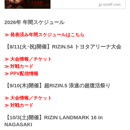
jp.rizinff.com
MOVIE
- YouTube
youtu.be
2026年 年間スケジュール
大会名について
「THE MATCH 2」として開催を予定して
いた本大会は、以下の通り名称を改めま
≫ 発表済み年間スケジュールはこちら
す。
旧：THE MATCH 2（ザ マッチツー）
【8/11(火･祝)開催】RIZIN.54 トヨタアリーナ大会
↓
新：RIZIN男祭り（ライジンおとこまつ
≫ 大会情報／チケット
り）
≫ 対戦カード
RIZIN男祭り 大会概要
開催日時
≫ PPV配信情報
2025年5月4日（日）11:00開場／ 13:00開
始
【9/10(木)開催】超RIZIN.5 浪速の超復活祭り
※オープニングファイトは11:45開始予定
会場
≫ 大会情報／チケット
東京ドーム
※会場駐車場はございません。ご来場の
≫ 対戦カード
お客様は公共交通機関をご利用くださ
い。
【10/3(土)開催】RIZIN LANDMARK 16 in
JR「水...
NAGASAKI