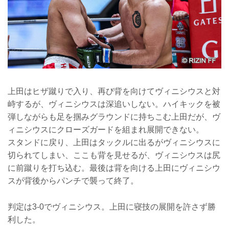
上田はヒザ蹴りで入り、再び背を向けてヴィニシウスと対
峙するが、ヴィニシウスは深追いしない。ハイキックを被
弾しながらも足を掴みグラウンドに持ちこむ上田だが、ヴ
ィニシウスにクローズガードを組まれ展開できない。
スタンドに戻り、上田はタックルに出るがヴィニシウスに
切られてしまい、ここも背を見せるが、ヴィニシウスは尻
に前蹴りを打ち込む。最後は背を向ける上田にヴィニシウ
スが背後からパンチで襲って終了。
判定は3-0でヴィニシウス。上田に寝技の展開を許さず勝
利した。