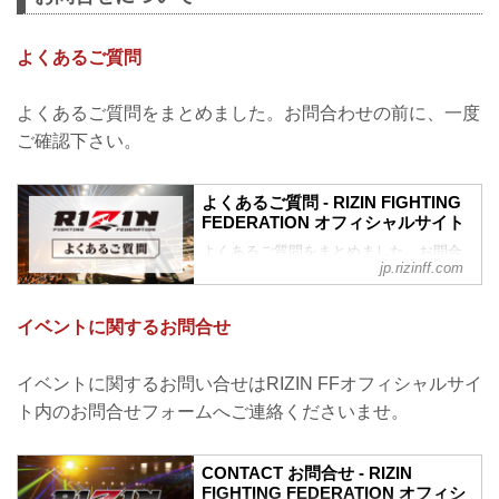
よくあるご質問
よくあるご質問をまとめました。お問合わせの前に、一度
ご確認下さい。
よくあるご質問 - RIZIN FIGHTING
FEDERATION オフィシャルサイト
よくあるご質問をまとめました。お問合
jp.rizinff.com
わせの前に、一度ご確認下さい。
チケットに関してよくあるご質問
Q.1 より良い席で観戦したいのですが、
イベントに関するお問合せ
どの先行でチケットを買うと一番良い席
で見れますか？
A. より良い席のご案内は、以下の順番と
イベントに関するお問い合せはRIZIN FFオフィシャルサイ
なります。
ト内のお問合せフォームへご連絡くださいませ。
①ファンクラブ先行（超強者）
②ファンクラブ先行（強者）/ RIZIN 100
CLUB先行
CONTACT お問合せ - RIZIN
③先行販売（オフィシャルサイト先行・
FIGHTING FEDERATION オフィシ