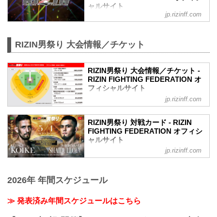
プレイガイド先行・番組・チラシ等 順不
ャルサイト
同）
jp.rizinff.com
④各プレイガイドの一般発売
※②はお申込み多数の場合、お席の優先
確保のみで、...
RIZIN男祭り 大会情報／チケット
RIZIN男祭り 大会情報／チケット -
RIZIN FIGHTING FEDERATION オ
フィシャルサイト
jp.rizinff.com
大会名について
「THE MATCH 2」として開催を予定して
いた本大会は、以下の通り名称を改めま
RIZIN男祭り 対戦カード - RIZIN
す。
FIGHTING FEDERATION オフィシ
旧：THE MATCH 2（ザ マッチツー）
ャルサイト
↓
jp.rizinff.com
大会名について
新：RIZIN男祭り（ライジンおとこまつ
「THE MATCH 2」として開催を予定して
り）
いた本大会は、以下の通り名称を改めま
RIZIN男祭り 大会概要
2026年 年間スケジュール
す。
開催日時
旧：THE MATCH 2（ザ マッチツー）
2025年5月4日（日）12:00開場（予定）
↓
≫ 発表済み年間スケジュールはこちら
14:00開始（予定）
新：RIZIN男祭り（ライジンおとこまつ
※開場・開始時間は予定です。決定次第
り）