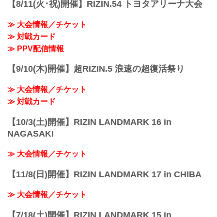
【8/11(火･祝)開催】RIZIN.54 トヨタアリーナ大会
RIZIN FFオフィシャルサイトにてご案内
フェザー級タイトルマッチ／クレベル・
します。
コイケ vs. ラジャブアリ・シェイドゥラ
会場
≫ 大会情報／チケット
エフ
東京ドーム
≫ 対戦カード
フェザー級タイトルマッチ
※会場駐車場はございません。ご来場の
RIZIN MMAルール：5分 3R（66.0kg）
≫ PPV配信情報
お客様は公共交通機関をご利用くださ
クレベル・コイケ vs. ラジャブアリ・シ
い。
ェイドゥラエフ
...
【9/10(木)開催】超RIZIN.5 浪速の超復活祭り
ヒロヤ vs. 篠塚辰樹
RIZIN MMAルール：5分 3R（57.0...
≫ 大会情報／チケット
≫ 対戦カード
【10/3(土)開催】RIZIN LANDMARK 16 in
NAGASAKI
≫ 大会情報／チケット
【11/8(日)開催】RIZIN LANDMARK 17 in CHIBA
≫ 大会情報／チケット
【7/18(土)開催】RIZIN LANDMARK 15 in