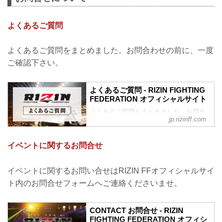
よくあるご質問
よくあるご質問をまとめました。お問合わせの前に、一度
ご確認下さい。
よくあるご質問 - RIZIN FIGHTING
FEDERATION オフィシャルサイト
よくあるご質問をまとめました。お問合
jp.rizinff.com
わせの前に、一度ご確認下さい。
チケットに関してよくあるご質問
Q.1 より良い席で観戦したいのですが、
イベントに関するお問合せ
どの先行でチケットを買うと一番良い席
で見れますか？
A. より良い席のご案内は、以下の順番と
イベントに関するお問い合せはRIZIN FFオフィシャルサイ
なります。
ト内のお問合せフォームへご連絡くださいませ。
①ファンクラブ先行（超強者）
②ファンクラブ先行（強者）/ RIZIN 100
CLUB先行
CONTACT お問合せ - RIZIN
③先行販売（オフィシャルサイト先行・
FIGHTING FEDERATION オフィシ