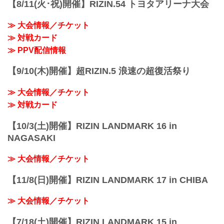
【8/11(火･祝)開催】RIZIN.54 トヨタアリーナ大会
RIZIN FFオフィシャルサイトにてご案内
フェザー級タイトルマッチ／クレベル・
します。
コイケ vs. ラジャブアリ・シェイドゥラ
会場
≫ 大会情報／チケット
エフ
東京ドーム
≫ 対戦カード
フェザー級タイトルマッチ
※会場駐車場はございません。ご来場の
RIZIN MMAルール：5分 3R（66.0kg）
≫ PPV配信情報
お客様は公共交通機関をご利用くださ
クレベル・コイケ vs. ラジャブアリ・シ
い。
ェイドゥラエフ
...
【9/10(木)開催】超RIZIN.5 浪速の超復活祭り
ヒロヤ vs. 篠塚辰樹
RIZIN MMAルール：5分 3R（57.0...
≫ 大会情報／チケット
≫ 対戦カード
【10/3(土)開催】RIZIN LANDMARK 16 in
NAGASAKI
≫ 大会情報／チケット
【11/8(日)開催】RIZIN LANDMARK 17 in CHIBA
≫ 大会情報／チケット
【7/18(土)開催】RIZIN LANDMARK 15 in