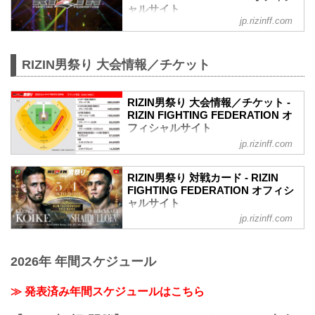
プレイガイド先行・番組・チラシ等 順不
ャルサイト
同）
jp.rizinff.com
④各プレイガイドの一般発売
※②はお申込み多数の場合、お席の優先
確保のみで、...
RIZIN男祭り 大会情報／チケット
RIZIN男祭り 大会情報／チケット -
RIZIN FIGHTING FEDERATION オ
フィシャルサイト
jp.rizinff.com
大会名について
「THE MATCH 2」として開催を予定して
いた本大会は、以下の通り名称を改めま
RIZIN男祭り 対戦カード - RIZIN
す。
FIGHTING FEDERATION オフィシ
旧：THE MATCH 2（ザ マッチツー）
ャルサイト
↓
jp.rizinff.com
大会名について
新：RIZIN男祭り（ライジンおとこまつ
「THE MATCH 2」として開催を予定して
り）
いた本大会は、以下の通り名称を改めま
RIZIN男祭り 大会概要
2026年 年間スケジュール
す。
開催日時
旧：THE MATCH 2（ザ マッチツー）
2025年5月4日（日）12:00開場（予定）
↓
≫ 発表済み年間スケジュールはこちら
14:00開始（予定）
新：RIZIN男祭り（ライジンおとこまつ
※開場・開始時間は予定です。決定次第
り）