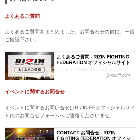
よくあるご質問
よくあるご質問をまとめました。お問合わせの前に、一度
ご確認下さい。
よくあるご質問 - RIZIN FIGHTING
FEDERATION オフィシャルサイト
よくあるご質問をまとめました。お問合
jp.rizinff.com
わせの前に、一度ご確認下さい。
チケットに関してよくあるご質問
Q.1 より良い席で観戦したいのですが、
イベントに関するお問合せ
どの先行でチケットを買うと一番良い席
で見れますか？
A. より良い席のご案内は、以下の順番と
イベントに関するお問い合せはRIZIN FFオフィシャルサイ
なります。
ト内のお問合せフォームへご連絡くださいませ。
①ファンクラブ先行（超強者）
②ファンクラブ先行（強者）/ RIZIN 100
CLUB先行
CONTACT お問合せ - RIZIN
③先行販売（オフィシャルサイト先行・
FIGHTING FEDERATION オフィシ