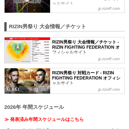
プレイガイド先行・番組・チラシ等 順不
ャルサイト
同）
jp.rizinff.com
④各プレイガイドの一般発売
※②はお申込み多数の場合、お席の優先
確保のみで、...
RIZIN男祭り 大会情報／チケット
RIZIN男祭り 大会情報／チケット -
RIZIN FIGHTING FEDERATION オ
フィシャルサイト
jp.rizinff.com
大会名について
「THE MATCH 2」として開催を予定して
いた本大会は、以下の通り名称を改めま
RIZIN男祭り 対戦カード - RIZIN
す。
FIGHTING FEDERATION オフィシ
旧：THE MATCH 2（ザ マッチツー）
ャルサイト
↓
jp.rizinff.com
大会名について
新：RIZIN男祭り（ライジンおとこまつ
「THE MATCH 2」として開催を予定して
り）
いた本大会は、以下の通り名称を改めま
RIZIN男祭り 大会概要
2026年 年間スケジュール
す。
開催日時
旧：THE MATCH 2（ザ マッチツー）
2025年5月4日（日）12:00開場（予定）
↓
≫ 発表済み年間スケジュールはこちら
14:00開始（予定）
新：RIZIN男祭り（ライジンおとこまつ
※開場・開始時間は予定です。決定次第
り）