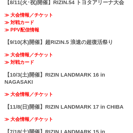
【8/11(火･祝)開催】RIZIN.54 トヨタアリーナ大会
RIZIN FFオフィシャルサイトにてご案内
フェザー級タイトルマッチ／クレベル・
します。
コイケ vs. ラジャブアリ・シェイドゥラ
会場
≫ 大会情報／チケット
エフ
東京ドーム
≫ 対戦カード
フェザー級タイトルマッチ
※会場駐車場はございません。ご来場の
RIZIN MMAルール：5分 3R（66.0kg）
≫ PPV配信情報
お客様は公共交通機関をご利用くださ
クレベル・コイケ vs. ラジャブアリ・シ
い。
ェイドゥラエフ
...
【9/10(木)開催】超RIZIN.5 浪速の超復活祭り
ヒロヤ vs. 篠塚辰樹
RIZIN MMAルール：5分 3R（57.0...
≫ 大会情報／チケット
≫ 対戦カード
【10/3(土)開催】RIZIN LANDMARK 16 in
NAGASAKI
≫ 大会情報／チケット
【11/8(日)開催】RIZIN LANDMARK 17 in CHIBA
≫ 大会情報／チケット
【7/18(土)開催】RIZIN LANDMARK 15 in