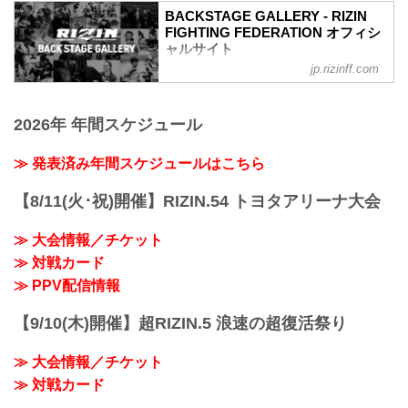
フライ級タイトルマッチ
収めた「BACKSTAGE GALLERY」
BACKSTAGE GALLERY - RIZIN
RIZIN MMAルール：5分 3R（57.0kg）
第7試合／安保瑠輝也 vs. シナ・カリミア
FIGHTING FEDERATION オフィシ
（WIN）堀口恭司 vs. エンカジムーロ・
ン
ャルサイト
ズールー（LOSE）
第7試合／安保瑠輝也 vs. シナ・カリミア
jp.rizinff.com
BACKSTAGE GALLERY の記事一覧 - 格
3R 判定（3-0）
ン13
闘技イベント「RIZIN」（ライジン）と
≫ 試合結果詳細
第6試合／細川一颯 vs. 宇佐美正パトリッ
「RIZIN FIGHTING FEDERATION」（ラ
第12試合／ホベルト・サトシ...
ク
2026年 年間スケジュール
イジン ファイティング フェデレーショ
第6試合／細川一颯 vs. 宇佐美正パトリッ
ン）の情報・加盟団体について発信して
ク11
いきます。
≫ 発表済み年間スケジュールはこちら
第5試合／野田蒼 vs. 篠塚辰樹
第5試合／野田蒼 vs. 篠塚辰樹11
第4試合／冨澤大智 vs. 三浦孝太
【8/11(火･祝)開催】RIZIN.54 トヨタアリーナ大会
第4試合／冨澤大智 vs. 三浦孝太11
第3試合／YURA vs. 朝久泰央
≫ 大会情報／チケット
第3試合／YURA...
≫ 対戦カード
≫ PPV配信情報
【9/10(木)開催】超RIZIN.5 浪速の超復活祭り
≫ 大会情報／チケット
≫ 対戦カード