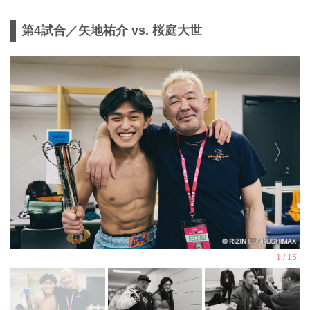
第4試合／矢地祐介 vs. 桜庭大世