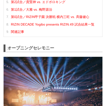
第2試合／貴賢神 vs. エドポロキング
第1試合／大雅 vs. 梅野源治
第0試合／RIZIN甲子園 決勝戦 横内三旺 vs. ⻫藤健心
RIZIN DECADE Yogibo presents RIZIN.49 試合結果一覧
関連記事
オープニングセレモニー