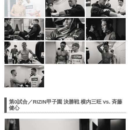
第0試合／RIZIN甲子園 決勝戦 横内三旺 vs. ⻫藤
健心