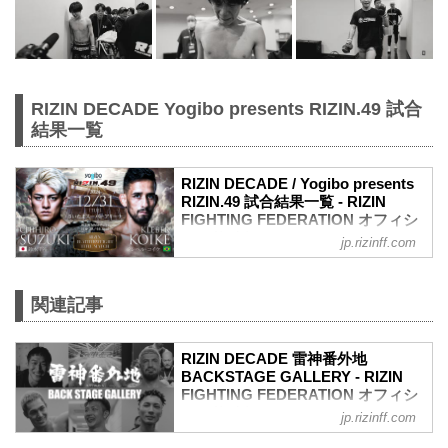
RIZIN DECADE Yogibo presents RIZIN.49 試合
結果一覧
RIZIN DECADE / Yogibo presents
RIZIN.49 試合結果一覧 - RIZIN
FIGHTING FEDERATION オフィシ
ャルサイト
jp.rizinff.com
第14試合／鈴木千裕 vs. クレベル・コイ
ケ
フェザー級タイトルマッチ
関連記事
RIZIN MMAルール：5分 3R（66.0kg）
（LOSE）鈴木千裕 vs. クレベル・コイケ
RIZIN DECADE 雷神番外地
（WIN）
BACKSTAGE GALLERY - RIZIN
3R 判定（3-0）
FIGHTING FEDERATION オフィシ
≫ 試合結果詳細
ャルサイト
第13試合／堀口恭司 vs. エンカジムー
jp.rizinff.com
ロ・ズールー
戦いの裏側で選手が見せる真実の素顔を