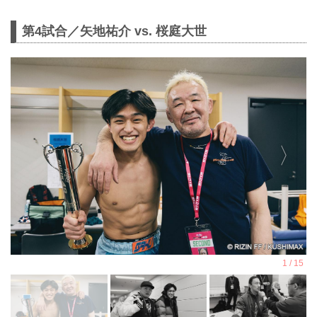
第4試合／矢地祐介 vs. 桜庭大世