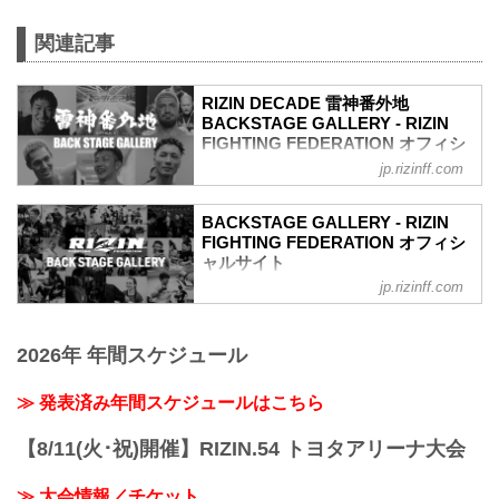
ケ
フェザー級タイトルマッチ
関連記事
RIZIN MMAルール：5分 3R（66.0kg）
（LOSE）鈴木千裕 vs. クレベル・コイケ
RIZIN DECADE 雷神番外地
（WIN）
BACKSTAGE GALLERY - RIZIN
3R 判定（3-0）
FIGHTING FEDERATION オフィシ
≫ 試合結果詳細
ャルサイト
第13試合／堀口恭司 vs. エンカジムー
jp.rizinff.com
ロ・ズールー
戦いの裏側で選手が見せる真実の素顔を
フライ級タイトルマッチ
収めた「BACKSTAGE GALLERY」
BACKSTAGE GALLERY - RIZIN
RIZIN MMAルール：5分 3R（57.0kg）
第7試合／安保瑠輝也 vs. シナ・カリミア
FIGHTING FEDERATION オフィシ
（WIN）堀口恭司 vs. エンカジムーロ・
ン
ャルサイト
ズールー（LOSE）
第7試合／安保瑠輝也 vs. シナ・カリミア
jp.rizinff.com
BACKSTAGE GALLERY の記事一覧 - 格
3R 判定（3-0）
ン13
闘技イベント「RIZIN」（ライジン）と
≫ 試合結果詳細
第6試合／細川一颯 vs. 宇佐美正パトリッ
「RIZIN FIGHTING FEDERATION」（ラ
第12試合／ホベルト・サトシ...
ク
2026年 年間スケジュール
イジン ファイティング フェデレーショ
第6試合／細川一颯 vs. 宇佐美正パトリッ
ン）の情報・加盟団体について発信して
ク11
いきます。
≫ 発表済み年間スケジュールはこちら
第5試合／野田蒼 vs. 篠塚辰樹
第5試合／野田蒼 vs. 篠塚辰樹11
第4試合／冨澤大智 vs. 三浦孝太
【8/11(火･祝)開催】RIZIN.54 トヨタアリーナ大会
第4試合／冨澤大智 vs. 三浦孝太11
第3試合／YURA vs. 朝久泰央
≫ 大会情報／チケット