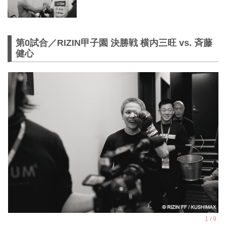
第0試合／RIZIN甲子園 決勝戦 横内三旺 vs. ⻫藤
健心