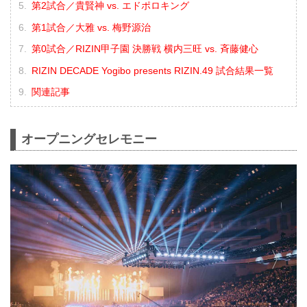
第2試合／貴賢神 vs. エドポロキング
第1試合／大雅 vs. 梅野源治
第0試合／RIZIN甲子園 決勝戦 横内三旺 vs. ⻫藤健心
RIZIN DECADE Yogibo presents RIZIN.49 試合結果一覧
関連記事
オープニングセレモニー