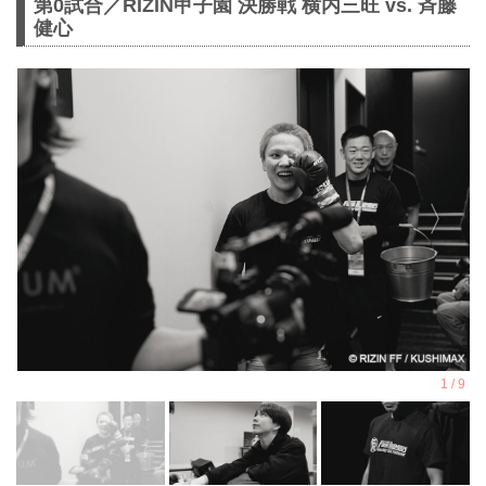
第0試合／RIZIN甲子園 決勝戦 横内三旺 vs. ⻫藤
健心