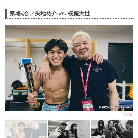
第4試合／矢地祐介 vs. 桜庭大世