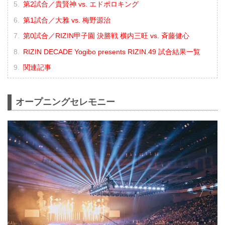
第2試合／貴賢神 vs. エドポロキング
第1試合／大雅 vs. 梅野源治
第0試合／RIZIN甲子園 決勝戦 横内三旺 vs. ⻫藤健心
RIZIN DECADE Yogibo presents RIZIN.49 試合結果一覧
関連記事
オープニングセレモニー