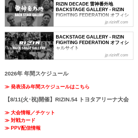
RIZIN DECADE 雷神番外地
（WIN）
BACKSTAGE GALLERY - RIZIN
3R 判定（3-0）
FIGHTING FEDERATION オフィシ
≫ 試合結果詳細
ャルサイト
第13試合／堀口恭司 vs. エンカジムー
jp.rizinff.com
ロ・ズールー
戦いの裏側で選手が見せる真実の素顔を
フライ級タイトルマッチ
収めた「BACKSTAGE GALLERY」
BACKSTAGE GALLERY - RIZIN
RIZIN MMAルール：5分 3R（57.0kg）
第7試合／安保瑠輝也 vs. シナ・カリミア
FIGHTING FEDERATION オフィシ
（WIN）堀口恭司 vs. エンカジムーロ・
ン
ャルサイト
ズールー（LOSE）
第7試合／安保瑠輝也 vs. シナ・カリミア
jp.rizinff.com
BACKSTAGE GALLERY の記事一覧 - 格
3R 判定（3-0）
ン13
闘技イベント「RIZIN」（ライジン）と
≫ 試合結果詳細
第6試合／細川一颯 vs. 宇佐美正パトリッ
「RIZIN FIGHTING FEDERATION」（ラ
第12試合／ホベルト・サトシ...
ク
2026年 年間スケジュール
イジン ファイティング フェデレーショ
第6試合／細川一颯 vs. 宇佐美正パトリッ
ン）の情報・加盟団体について発信して
ク11
いきます。
≫ 発表済み年間スケジュールはこちら
第5試合／野田蒼 vs. 篠塚辰樹
第5試合／野田蒼 vs. 篠塚辰樹11
第4試合／冨澤大智 vs. 三浦孝太
【8/11(火･祝)開催】RIZIN.54 トヨタアリーナ大会
第4試合／冨澤大智 vs. 三浦孝太11
第3試合／YURA vs. 朝久泰央
≫ 大会情報／チケット
第3試合／YURA...
≫ 対戦カード
≫ PPV配信情報