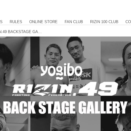
US
RULES
ONLINE STORE
FAN CLUB
RIZIN 100 CLUB
CO
RIZIN DECADE Yogibo presents RIZIN.49 BACKSTAGE GALLERY vol.3