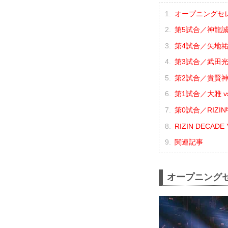
オープニングセ
第5試合／神龍誠 
第4試合／矢地祐介
第3試合／武田光司
第2試合／貴賢神 
第1試合／大雅 v
第0試合／RIZI
RIZIN DECADE 
関連記事
オープニング