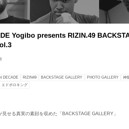
DE Yogibo presents RIZIN.49 BACKST
l.3
8
IN DECADE
RIZIN49
BACKSTAGE GALLERY
PHOTO GALLERY
神
エドポロキング
見せる真実の素顔を収めた「BACKSTAGE GALLERY」