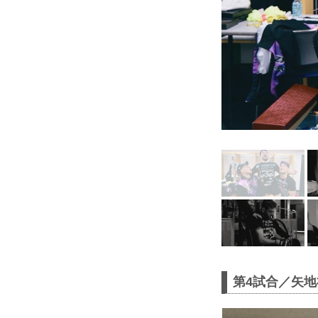
第4試合／矢地祐