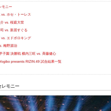
レモニー
vs. ホセ・トーレス
 vs. 桜庭大世
 vs. 新居すぐる
vs. エドポロキング
s. 梅野源治
N甲子園 決勝戦 横内三旺 vs. ⻫藤健心
Yogibo presents RIZIN.49 試合結果一覧
セレモニー