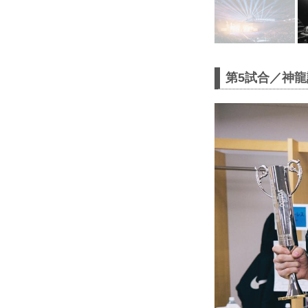
第5試合／神龍誠