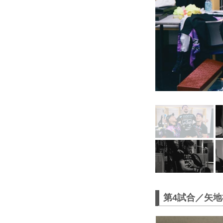
第4試合／矢地祐