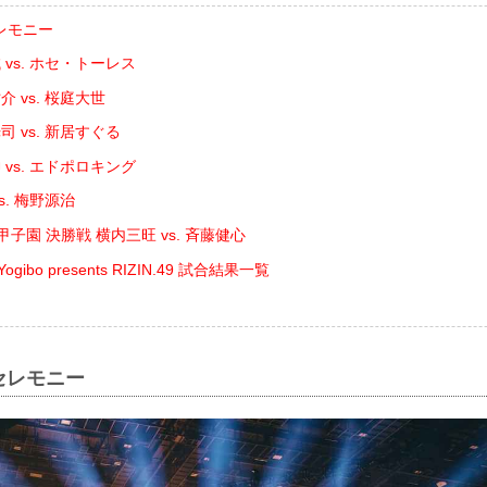
レモニー
vs. ホセ・トーレス
 vs. 桜庭大世
 vs. 新居すぐる
vs. エドポロキング
s. 梅野源治
N甲子園 決勝戦 横内三旺 vs. ⻫藤健心
Yogibo presents RIZIN.49 試合結果一覧
セレモニー