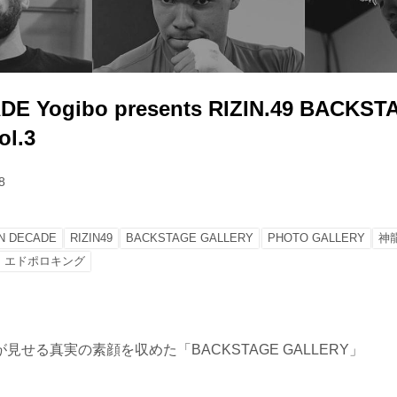
DE Yogibo presents RIZIN.49 BACKST
l.3
8
IN DECADE
RIZIN49
BACKSTAGE GALLERY
PHOTO GALLERY
神
エドポロキング
見せる真実の素顔を収めた「BACKSTAGE GALLERY」