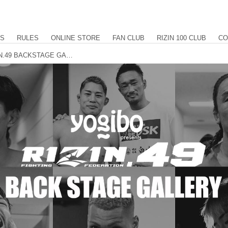
US
RULES
ONLINE STORE
FAN CLUB
RIZIN 100 CLUB
CO
RIZIN DECADE Yogibo presents RIZIN.49 BACKSTAGE GALLERY vol.3