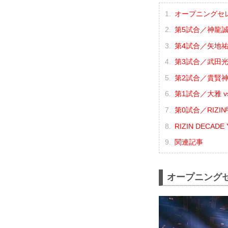
オープニングセ
第5試合／神龍誠 
第4試合／矢地祐介
第3試合／武田光司
第2試合／貴賢神 
第1試合／大雅 v
第0試合／RIZI
RIZIN DECADE 
関連記事
オープニング