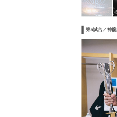
第5試合／神龍誠