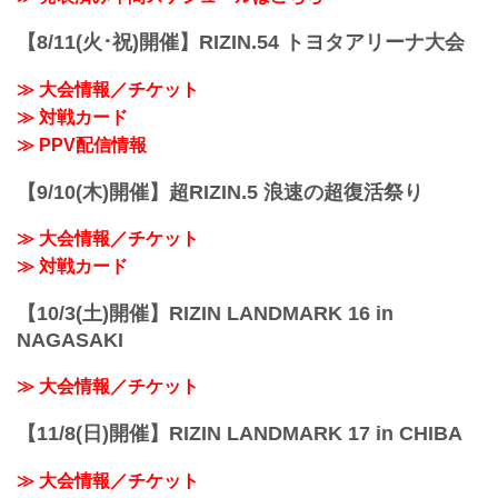
します。
終了予定時間
【8/11(火･祝)開催】RIZIN.54 トヨタアリーナ大会
19:00〜20:00頃
※試合内容、イベント進行によって終了
≫ 大会情報／チケット
予定時間が前後することがありますので
≫ 対戦カード
ご了承ください。
会場
≫ PPV配信情報
あなぶきアリーナ香川
※会場駐車場はございません。ご来場の
【9/10(木)開催】超RIZIN.5 浪速の超復活祭り
お客様は公共交通機関をご利用くださ
い。
≫ 大会情報／チケット
JR高松駅より徒歩約4分（300m）
ことでん高松築港駅よ...
≫ 対戦カード
【10/3(土)開催】RIZIN LANDMARK 16 in
NAGASAKI
≫ 大会情報／チケット
【11/8(日)開催】RIZIN LANDMARK 17 in CHIBA
≫ 大会情報／チケット