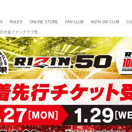
US
RULES
ONLINE STORE
FAN CLUB
RIZIN 100 CLUB
CO
1/27（月）12時スタート！RIZIN.50香川大会ファンクラブ先着先行 / RIZIN 100 CLUB先着先行受付！