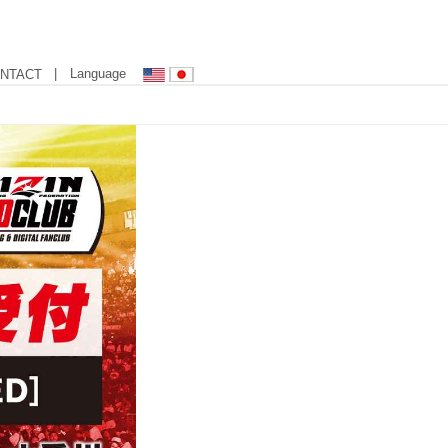
| Language
NTACT