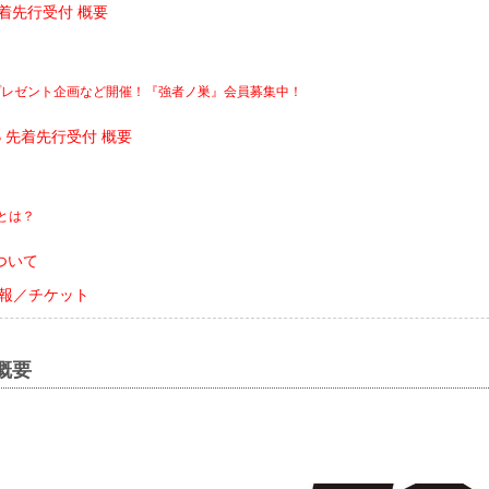
着先行受付 概要
プレゼント企画など開催！『強者ノ巣』会員募集中！
LUB 先着先行受付 概要
UBとは？
ついて
会情報／チケット
会概要