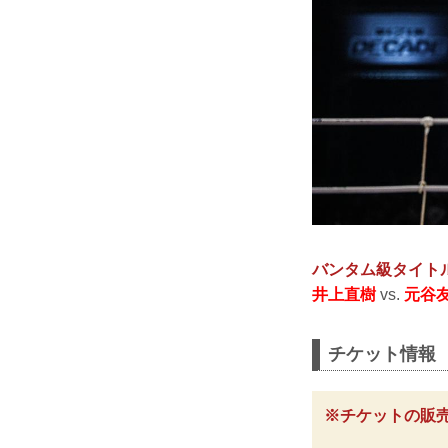
バンタム級タイト
井上直樹
vs.
元谷
チケット情報
※チケットの販