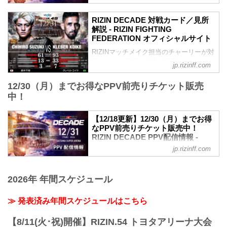
非、チェックしよう！
12/18（水）更新
大晦日に開催する『RIZI...
RIZIN柔術フェスティバル2024 トーナメ
開場／開始時間変更のお知らせ
RIZIN DECADE 対戦カード／見所
ント組み合わせ
ライアン・ガルシア vs. 安保瑠輝也の試
解説 - RIZIN FIGHTING
女子 −53.0kg（5分）青帯＆紫帯／
合延期に伴い、開場／開始時間変更が以
FEDERATION オフィシャルサイト
Female Blue belt & Puple belt
下に変更となりました。
RIZINマッチメイク担当のチャーリーが対
男子−62.0...
【変更前】2024年12月31日（火）9:00開
戦カードの見所を紹介！選手のバッグボ
場／10:00開始
jp.rizinff.com
ーンやストロングポイントを把握すれ
↓
ば、試合観戦がもっと楽しくなる！観戦
【変更後】2024年12月31日（火）11:30
12/30（月）までお得なPPV前売りチケット販売
前に是非チェックしておこう！
開場／13:00開始
中！
※見所解説は随時更新いたします。
12/17（火）更新
Yogibo presents RIZIN.49 試合順
RIZIN DECADE チケット払い戻しに関す
【12/18更新】12/30（月）までお得
雷神番外地
るお知らせ
なPPV前売りチケット販売中！
第7試合／安保瑠輝也 vs. シナ・カリミア
ライアン・ガルシア vs. 安保瑠輝也の試
RIZIN DECADE PPV配信情報 -
ン
合延期に伴い、チケットの払い戻しを希
RIZIN FIGHTING FEDERATION オ
RIZINスタンディングバウト特別ルール：
jp.rizinff.com
望されるチケット購入者には払...
フィシャルサイト
2分6R（100.0kg）
安保瑠輝也 vs. シナ・カリミアン
更新情報
第6試合／細川一颯 vs. 宇佐美正パトリッ
12/18（水）更新
2026年 年間スケジュール
ク
12月31日（火）開催の『RIZIN
RIZI...
DECADE』第1部で実施を予定しておりま
≫ 発表済み年間スケジュールはこちら
したライアン・ガルシア vs. 安保瑠輝也
は、ライアン・ガルシアが練習中に手を
【8/11(火･祝)開催】RIZIN.54 トヨタアリーナ大会
負傷しドクターストップとなったため、