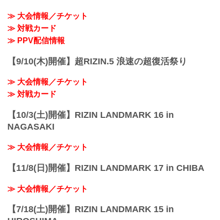
試合を延期することとなりました。
≫ 大会情報／チケット
これに伴いABEMA、U-NEXTにて第1部
チケットを購入された方へメールにて返
≫ 対戦カード
金についてのご案内をお送りいたしま
≫ PPV配信情報
す。
※通しチケットの返金の対応はございま
【9/10(木)開催】超RIZIN.5 浪速の超復活祭り
せん。
大晦日に開催されるRIZIN DECADEの
≫ 大会情報／チケット
PPV配信チケットが、本日...
≫ 対戦カード
【10/3(土)開催】RIZIN LANDMARK 16 in
NAGASAKI
≫ 大会情報／チケット
【11/8(日)開催】RIZIN LANDMARK 17 in CHIBA
≫ 大会情報／チケット
【7/18(土)開催】RIZIN LANDMARK 15 in