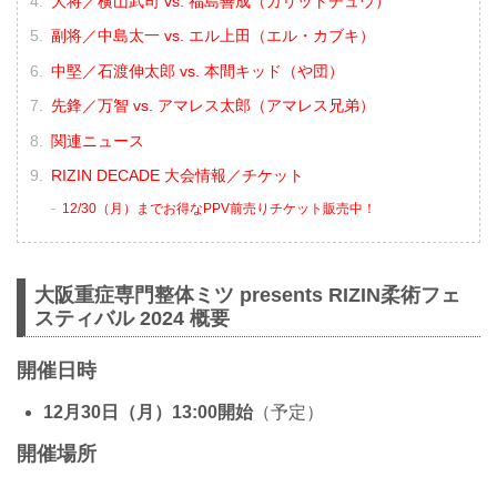
大将／横山武司 vs. 福島善成（ガリットチュウ）
副将／中島太一 vs. エル上田（エル・カブキ）
中堅／石渡伸太郎 vs. 本間キッド（や団）
先鋒／万智 vs. アマレス太郎（アマレス兄弟）
関連ニュース
RIZIN DECADE 大会情報／チケット
12/30（月）までお得なPPV前売りチケット販売中！
大阪重症専門整体ミツ presents RIZIN柔術フェ
スティバル 2024 概要
開催日時
12月30日（月）13:00開始
（予定）
開催場所