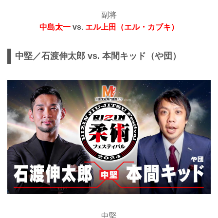
副将
中島太一
vs.
エル上田（エル・カブキ）
中堅／石渡伸太郎 vs. 本間キッド（や団）
中堅