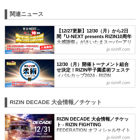
関連ニュース
【12/27更新】12/30（月）から2日
間『U-NEXT presents RIZIN10周年
大感謝祭』がさいたまスーパーアリ
ーナ内コミュニティアリーナで開
jp.rizinff.com
催！ - RIZIN FIGHTING
FEDERATION オフィシャルサイト
12/30（月）開催トーナメント組合
更新情報
せ決定！RIZIN甲子園柔術フェステ
12/27（金）更新
ィバルカップ2024 - RIZIN
12/30（月）、12/31（火）スケジュール
FIGHTING FEDERATION オフィシ
jp.rizinff.com
を更新しました。
ャルサイト
12月30日（月）と12月31日（火）の2日
12月30日（月）さいたまスーパーアリー
間に渡り、さいたまスーパーアリーナ内
ナ コミュニティアリーナで開催される
RIZIN DECADE 大会情報／チケット
コミュニティアリーナにて『U-NEXT
「RIZIN甲子園柔術フェスティバルカップ
presents RIZIN10周年大感謝祭』を開催
2024」の出場選手とトーナメント組合せ
することが決定したぞ！
が決定したぞ！
RIZIN DECADE 大会情報／チケッ
この『U-NEXT presents RIZIN10周年大
ト - RIZIN FIGHTING
「RIZIN甲子園柔術フェスティバルカップ
感謝祭』では、様々なイベントを開催予
FEDERATION オフィシャルサイト
2024」は、「RIZIN10周年大感謝祭」内
定！イベント詳細は決定次第、RIZIN FF
で開催！白熱の柔術トーナメントを是
jp.rizinff.com
更新情報
公式サイトやSNSで告知する予定だ。