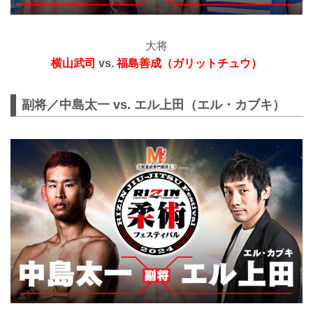
大将
横山武司
vs.
福島善成（ガリットチュウ）
副将／中島太一 vs. エル上田（エル・カブキ）