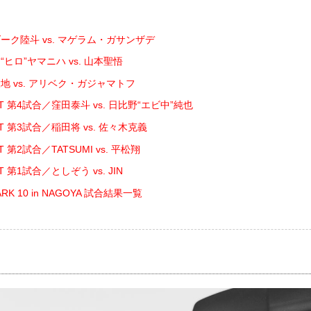
ーク陸斗 vs. マゲラム・ガサンザデ
ヒロ”ヤマニハ vs. 山本聖悟
地 vs. アリベク・ガジャマトフ
GHT 第4試合／窪田泰斗 vs. 日比野“エビ中”純也
GHT 第3試合／稲田将 vs. 佐々木克義
HT 第2試合／TATSUMI vs. 平松翔
HT 第1試合／としぞう vs. JIN
MARK 10 in NAGOYA 試合結果一覧