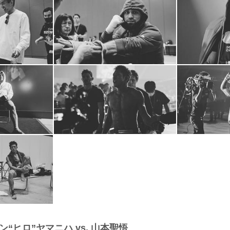
“ヒロ”ヤマニハ vs. 山本聖悟