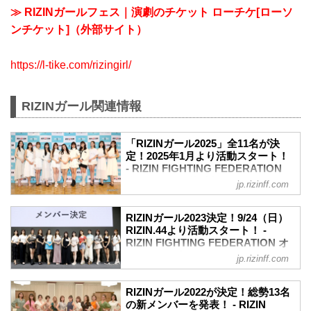
≫ RIZINガールフェス｜演劇のチケット ローチケ[ローソ
ンチケット]（外部サイト）
https://l-tike.com/rizingirl/
RIZINガール関連情報
「RIZINガール2025」全11名が決
定！2025年1月より活動スタート！
- RIZIN FIGHTING FEDERATION
オフィシャルサイト
jp.rizinff.com
2025年のRIZINのリングを彩り盛り上げ
る「RIZINガール2025」のメンバーが決
RIZINガール2023決定！9/24（日）
定したぞ！
RIZIN.44より活動スタート！ -
応募総数約400名の中から、一次、二次審
RIZIN FIGHTING FEDERATION オ
査、そして最終審査を通過したのは、な
フィシャルサイト
jp.rizinff.com
んと11名！彼女たちの初舞台は、来年
2023年のRIZINのリングを彩り盛り上げ
2025年1月からスタート！
る「RIZINガール2023」のメンバーが決
リングを華麗に彩る「RIZINガール
RIZINガール2022が決定！総勢13名
定したぞ！これまでのRIZINガールのコン
の新メンバーを発表！ - RIZIN
2025」を、みんなで応援しよう！