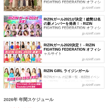
セプトから一転、「歌」と「ダンス」を
FIGHTING FEDERATION オフィシ
RIZINガール2025 任期
取り入れ、より「魅せる」に重点を置き
ャルサイト
2025年1月1日〜2025年12月31日（予定）
jp.rizinff.com
選ばれた「RIZINガール2023」。
RIZINガール2025 メンバー（集合写真左
2022年のRIZINのリングを彩り盛り上げ
応募総数約500人の中から、1・2・3次審
から）
る「RIZINガール2022」のメンバーが決
査、そして最終審査を通過し、ライブ配
RIZINガール2021が決定！総勢12名
大川理子（おおかわ りこ）
定したぞ！
の新メンバーを発表！ - RIZIN
信で行われた最終オーディションを通過
大川理子（おお...
RIZIN公式投票オーディション、LINE
FIGHTING FEDERATION オフィシ
したのは、なんと13名！
LIVE、SHOWROOM、そしてDMMぱち
ャルサイト
彼女たちの初舞台は、9月24日（日）さい
jp.rizinff.com
タウンのそれぞれ予選・決勝を勝ち抜
たまスーパーアリーナで開催される
2021年のRIZINのリングを彩り盛り上げ
き、最終オーディションで選ばれた計13
RIZIN.44だ！リングを華麗に彩るR...
る「RIZINガール2021」のメンバーが決
名が「RIZINガール2022」として活躍す
RIZINガール2020決定！ - RIZIN
定したぞ！
FIGHTING FEDERATION オフィシ
ることとなった！
【17LIVE×RIZIN RIZINガールオーディシ
ャルサイト
彼女たちの初舞台は、9月の予定だ！リン
ョン 2021】の合格者6名とGRAVURE
グを華麗に彩るRIZINガール2022を、み
jp.rizinff.com
RIZINガール2020のメンバーが決定！熾
MISSCON 2021の合格者2名に加え、審査
んなで応援しよう！
烈なオーディションを勝ち抜いたメンバ
員特別賞、主催者推薦枠を含めた計12名
RIZINガール2022 メンバー紹介
ーは計14名。初舞台は8月9日/10日にぴあ
が「RIZINガール2021」として活躍する
RIZIN GIRL ライジンガール
荒井つかさ
アリーナMMにて開催される
こととなった。
荒井つかさ
RIZINガール の記事一覧 - 格闘技イベン
RIZIN.22/RIZIN.23！リングを華麗に彩る
彼女たちの初舞台は、9月19日（土）にさ
荒井つ...
ト「RIZIN」（ライジン）と「RIZIN
RIZINガール2020を応援しよう！
いたまスーパーアリーナで開催される
jp.rizinff.com
FIGHTING FEDERATION」（ライジン
RIZINガール2020メンバー
Yogibo presents RIZIN.30のリングだ！リ
ファイティング フェデレーション）の情
東海林 里咲 Risa Shoji
ングを華麗に...
報・加盟団体について発信していきま
T158・B78・W59・H83
2026年 年間スケジュール
す。
Twitter：@risaaa_0411
instagram：r_candy11