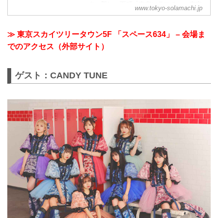
す、新しい下町「東京ソラマチ」。東京
www.tokyo-solamachi.jp
スカイツリーとともに都心と東武沿線、
日本と世界とを結ぶゲートシティへ。
≫ 東京スカイツリータウン5F 「スペース634」 – 会場ま
でのアクセス（外部サイト）
ゲスト：CANDY TUNE