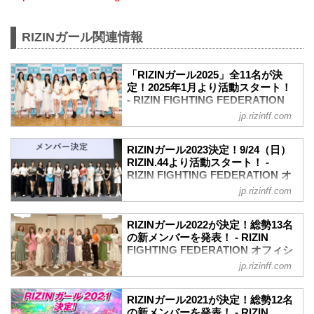
RIZINガール関連情報
「RIZINガール2025」全11名が決
定！2025年1月より活動スタート！
- RIZIN FIGHTING FEDERATION
オフィシャルサイト
jp.rizinff.com
2025年のRIZINのリングを彩り盛り上げ
る「RIZINガール2025」のメンバーが決
RIZINガール2023決定！9/24（日）
定したぞ！
RIZIN.44より活動スタート！ -
応募総数約400名の中から、一次、二次審
RIZIN FIGHTING FEDERATION オ
査、そして最終審査を通過したのは、な
フィシャルサイト
jp.rizinff.com
んと11名！彼女たちの初舞台は、来年
2023年のRIZINのリングを彩り盛り上げ
2025年1月からスタート！
る「RIZINガール2023」のメンバーが決
リングを華麗に彩る「RIZINガール
RIZINガール2022が決定！総勢13名
定したぞ！これまでのRIZINガールのコン
の新メンバーを発表！ - RIZIN
2025」を、みんなで応援しよう！
セプトから一転、「歌」と「ダンス」を
FIGHTING FEDERATION オフィシ
RIZINガール2025 任期
取り入れ、より「魅せる」に重点を置き
ャルサイト
2025年1月1日〜2025年12月31日（予定）
jp.rizinff.com
選ばれた「RIZINガール2023」。
RIZINガール2025 メンバー（集合写真左
2022年のRIZINのリングを彩り盛り上げ
応募総数約500人の中から、1・2・3次審
から）
る「RIZINガール2022」のメンバーが決
査、そして最終審査を通過し、ライブ配
RIZINガール2021が決定！総勢12名
大川理子（おおかわ りこ）
定したぞ！
の新メンバーを発表！ - RIZIN
信で行われた最終オーディションを通過