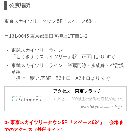
公演場所
東京スカイツリータウン 5F「スペース634」
〒131-0045 東京都墨田区押上1丁目1−2
東武スカイツリーライン
「とうきょうスカイツリー」駅 正面口より すぐ
東武スカイツリーライン・半蔵門線・京成線・都営浅
草線
「押上」駅 地下3F、B3出口・A2出口より すぐ
アクセス｜東京ソラマチ
アクセス - 300以上の多彩な店舗が織りな
す、新しい下町「東京ソラマチ」。東京
www.tokyo-solamachi.jp
スカイツリーとともに都心と東武沿線、
日本と世界とを結ぶゲートシティへ。
≫ 東京スカイツリータウン5F 「スペース634」 – 会場ま
でのアクセス（外部サイト）