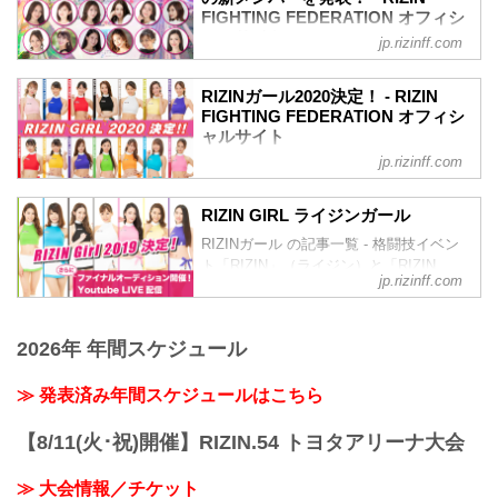
大川理子（おお...
RIZIN公式投票オーディション、LINE
FIGHTING FEDERATION オフィシ
したのは、なんと13名！
LIVE、SHOWROOM、そしてDMMぱち
ャルサイト
彼女たちの初舞台は、9月24日（日）さい
jp.rizinff.com
タウンのそれぞれ予選・決勝を勝ち抜
たまスーパーアリーナで開催される
2021年のRIZINのリングを彩り盛り上げ
き、最終オーディションで選ばれた計13
RIZIN.44だ！リングを華麗に彩るR...
る「RIZINガール2021」のメンバーが決
名が「RIZINガール2022」として活躍す
RIZINガール2020決定！ - RIZIN
定したぞ！
FIGHTING FEDERATION オフィシ
ることとなった！
【17LIVE×RIZIN RIZINガールオーディシ
ャルサイト
彼女たちの初舞台は、9月の予定だ！リン
ョン 2021】の合格者6名とGRAVURE
グを華麗に彩るRIZINガール2022を、み
jp.rizinff.com
RIZINガール2020のメンバーが決定！熾
MISSCON 2021の合格者2名に加え、審査
んなで応援しよう！
烈なオーディションを勝ち抜いたメンバ
員特別賞、主催者推薦枠を含めた計12名
RIZINガール2022 メンバー紹介
ーは計14名。初舞台は8月9日/10日にぴあ
が「RIZINガール2021」として活躍する
RIZIN GIRL ライジンガール
荒井つかさ
アリーナMMにて開催される
こととなった。
荒井つかさ
RIZINガール の記事一覧 - 格闘技イベン
RIZIN.22/RIZIN.23！リングを華麗に彩る
彼女たちの初舞台は、9月19日（土）にさ
荒井つ...
ト「RIZIN」（ライジン）と「RIZIN
RIZINガール2020を応援しよう！
いたまスーパーアリーナで開催される
jp.rizinff.com
FIGHTING FEDERATION」（ライジン
RIZINガール2020メンバー
Yogibo presents RIZIN.30のリングだ！リ
ファイティング フェデレーション）の情
東海林 里咲 Risa Shoji
ングを華麗に...
報・加盟団体について発信していきま
T158・B78・W59・H83
2026年 年間スケジュール
す。
Twitter：@risaaa_0411
instagram：r_candy11
≫ 発表済み年間スケジュールはこちら
去年に引き続き継続することが出来て嬉
しいです♪大好きなRIZIN...
【8/11(火･祝)開催】RIZIN.54 トヨタアリーナ大会
≫ 大会情報／チケット